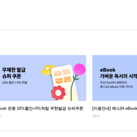
Book 전종 10%할인+5%적립 무한발급 슈퍼쿠폰
[이용안내] 예스24 eBo
시
상시