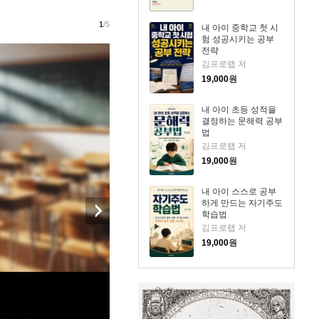
1
/5
내 아이 중학교 첫 시
험 성공시키는 공부
전략
김프로랩 저
19,000
원
내 아이 초등 성적을
결정하는 문해력 공부
법
김프로랩 저
19,000
원
내 아이 스스로 공부
하게 만드는 자기주도
학습법
김프로랩 저
19,000
원