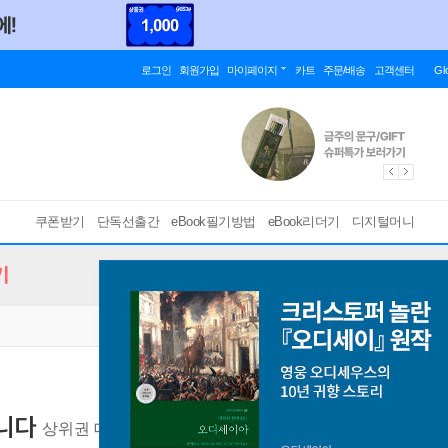
로그인
회원가입
마이페이지
카트
주문/배송
고객센터
Gl
쿠폰받기
단독선출간
eBook필기방법
eBook리더기
디지털머니
기
릅니다
상위권 대학 합격의 비밀은 학종에 있다
[ EPUB ]