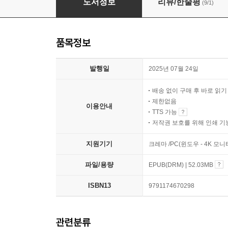
도서정보
리뷰/한줄평
(9/1)
품목정보
발행일
2025년 07월 24일
배송 없이 구매 후 바로 읽
제한없음
이용안내
TTS 가능
저작권 보호를 위해 인쇄 기
지원기기
크레마 /PC(윈도우 - 4K 
파일/용량
EPUB(DRM) | 52.03MB
ISBN13
9791174670298
관련분류