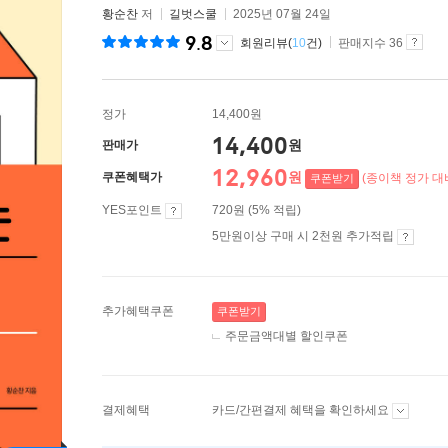
황순찬
저
길벗스쿨
2025년 07월 24일
9.8
회원리뷰(
10
건)
판매지수 36
정가
14,400원
14,400
원
판매가
12,960
원
쿠폰혜택가
(종이책 정가 대비
쿠폰받기
YES포인트
720원 (5% 적립)
5만원이상 구매 시 2천원 추가적립
추가혜택쿠폰
쿠폰받기
주문금액대별 할인쿠폰
결제혜택
카드/간편결제 혜택을 확인하세요