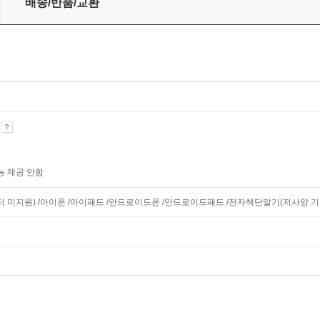
배송/반품/교환
기
능 제공 안함
모니터 미지원) /아이폰 /아이패드 /안드로이드폰 /안드로이드패드 /전자책단말기(저사양 기