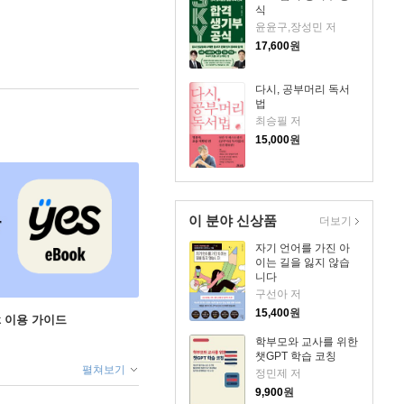
식
윤윤구,장성민 저
17,600
원
다시, 공부머리 독서
법
최승필 저
15,000
원
이 분야 신상품
더보기
자기 언어를 가진 아
이는 길을 잃지 않습
니다
구선아 저
15,400
원
ok 이용 가이드
학부모와 교사를 위한
챗GPT 학습 코칭
펼쳐보기
정민제 저
9,900
원