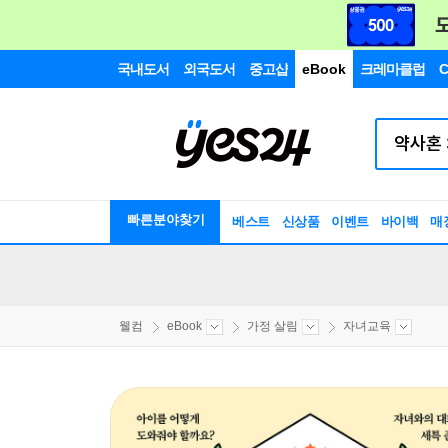
국내도서
외국도서
중고샵
eBook
크레마클럽
C
빠른분야찾기
베스트
신상품
이벤트
바이백
매
웰컴
eBook
가정 살림
자녀교육