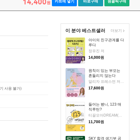
14,400
카트에 넣기
바로구매
원클릭구매
원
이 분야 베스트셀러
더보기
아이의 친구관계를 다
루다
정유진 저
14,000
원
원칙이 있는 부모는
흔들리지 않는다
알리자 프레스먼 저/정미화 역
17,600
원
기 사용 불가)
들어는 봤니, 123 매
직루틴?
티끌모아DREAM(강서윤) 저
11,700
원
SKY 합격 생기부 공