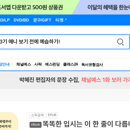
D/LP
DVD/BD
문구
/GIFT
티켓
장안내
채널예스
사락
예스펀딩
클래스24
독서유형검사
RBTI Lab
독서유형검사
박혜진 편집자의 문장 수집,
채널예스 1화 보러 가
소득공제
EPUB
똑똑한 입시는 이 한 줄이 다
eBook