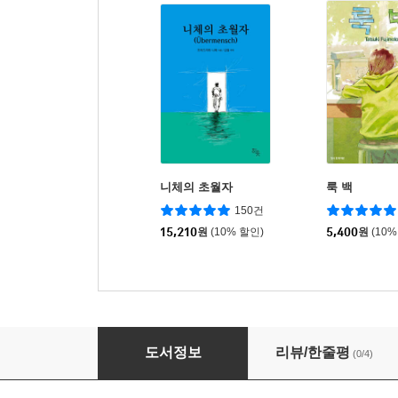
니체의 초월자
룩 백
150건
15,210
원
(10% 할인)
5,400
원
(10%
일본삼국 5
도서정보
리뷰/한줄평
(0/4)