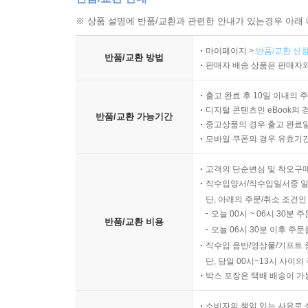
※ 상품 설명에 반품/교환과 관련한 안내가 있는경우 아래 
마이페이지 >
반품/교환 신청
반품/교환 방법
판매자 배송 상품은 판매자와
출고 완료 후 10일 이내의 
디지털 콘텐츠인 eBook의 
반품/교환 가능기간
중고상품의 경우 출고 완료일
모바일 쿠폰의 경우 유효기간(
고객의 단순변심 및 착오구
직수입양서/직수입일서중 일
단, 아래의 주문/취소 조건인
오늘 00시 ~ 06시 30분 
반품/교환 비용
오늘 06시 30분 이후 주문
직수입 음반/영상물/기프트 
단, 당일 00시~13시 사이
박스 포장은 택배 배송이 가
소비자의 책임 있는 사유로 