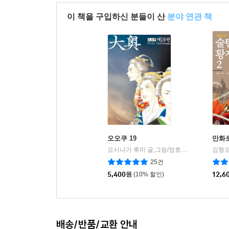
이 책을 구입하신 분들이 산
분야 연관 책
오오쿠 19
만화로
요시나가 후미 글,그림/정효진 역
서울미디어
김형오
|
25건
5,400
원
(10% 할인)
12,6
배송/반품/교환 안내