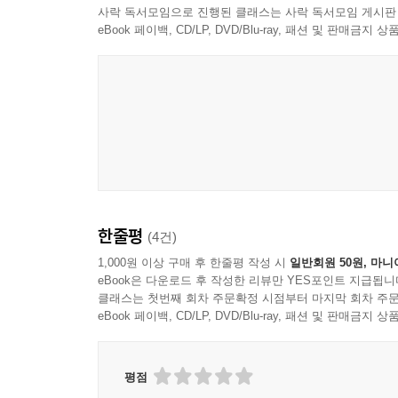
또, 아오테루가 사는 야마토국의 최고 관리 다이
사락 독서모임으로 진행된 클래스는 사락 독서모임 게시판
인물임을 알 수 있다. ‘돼지’라는 말에 분개하며
eBook 페이백, CD/LP, DVD/Blu-ray, 패션 및 판매금
맞이하게 될지, 덴키와 아오테루가 어떻게 결전하게
이 작품은 삼국의 치열한 전쟁을 다루고 있기에
복잡한 전략을 펼치는 카리스마 넘치는 장군들의 전
이러한 배경 속에서 가진 것이라고는 오직 지략뿐
어떤 새로운 삼국지가 펼쳐질지 기대된다.
한줄평
(4건)
1,000원 이상 구매 후 한줄평 작성 시
일반회원 50원, 마니
eBook은 다운로드 후 작성한 리뷰만 YES포인트 지급됩니
클래스는 첫번째 회차 주문확정 시점부터 마지막 회차 주문
eBook 페이백, CD/LP, DVD/Blu-ray, 패션 및 판매금
평점