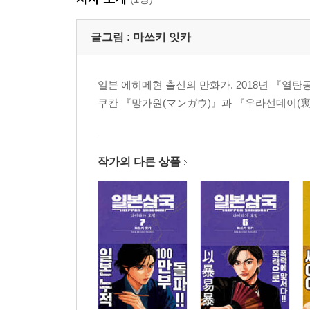
글그림 :
마쓰키 잇카
일본 에히메현 출신의 만화가. 2018년 『열탄
쿠칸 『망가원(マンガウ)』과 『우라선데이(裏
작가의 다른 상품