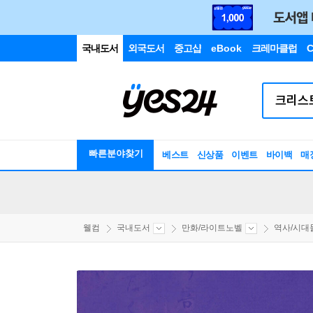
국내도서
외국도서
중고샵
eBook
크레마클럽
C
빠른분야찾기
베스트
신상품
이벤트
바이백
매
웰컴
국내도서
만화/라이트노벨
역사/시대