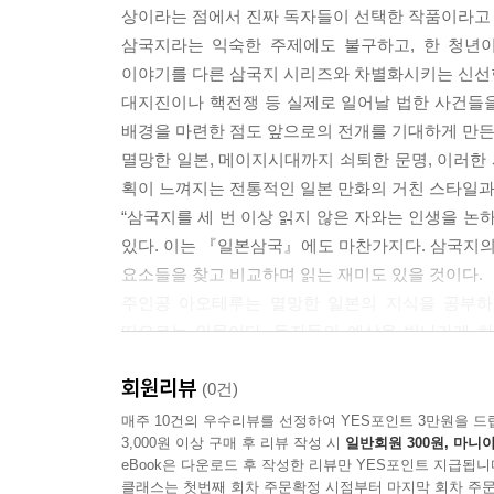
상이라는 점에서 진짜 독자들이 선택한 작품이라고 
삼국지라는 익숙한 주제에도 불구하고, 한 청년
이야기를 다른 삼국지 시리즈와 차별화시키는 신선
대지진이나 핵전쟁 등 실제로 일어날 법한 사건들을
배경을 마련한 점도 앞으로의 전개를 기대하게 만든
멸망한 일본, 메이지시대까지 쇠퇴한 문명, 이러한 
획이 느껴지는 전통적인 일본 만화의 거친 스타일
“삼국지를 세 번 이상 읽지 않은 자와는 인생을 논
있다. 이는 『일본삼국』에도 마찬가지다. 삼국지
요소들을 찾고 비교하며 읽는 재미도 있을 것이다.
주인공 아오테루는 멸망한 일본의 지식을 공부하
떠오르는 인물이다. 독자들의 예상을 빗나가게 
제갈량의 전술과도 같다. 작중에서 실제로 제갈공명
회원리뷰
뛰어난 연출로 긴장감 넘치게 묘사해 낸다.
(0건)
그와 함께하는 동료 요시쓰네의 주무기는 뛰어난
매주 10건의 우수리뷰를 선정하여 YES포인트 3만원을 드
3,000원 이상 구매 후 리뷰 작성 시
일반회원 300원, 마니아
언제나 자신의 검(무력)이다. 유비의 곁에 거대
eBook은 다운로드 후 작성한 리뷰만 YES포인트 지급됩니
문제를 해결하는 방식이 정반대인 요시쓰네를 통해 
클래스는 첫번째 회차 주문확정 시점부터 마지막 회차 주문