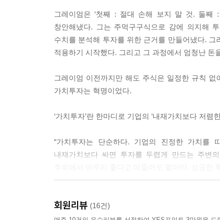
그레이엄은 ‘첫째 : 절대 손해 보지 말 것. 둘째
7장 자산배분
창안해냈다. 그는 주먹구구식으로 감에 의지해 투
수치를 분석해 투자를 위한 근거를 만들어냈다. 그리
매입보유법 / 정률투자법 / 변율투자법 / 정액매수 적립
적용하기 시작했다. 그리고 그 과정에서 엄청난 돈을
정률투자법(국제) / FED(국내) 모형 / FED(국제) 모형
전략적 가치투자[2] / 전략적 가치투자[3]
그레이엄 이전까지만 해도 주식은 일정한 규칙 없
가치투자는 혁명이었다.
마치며
벤저민 그레이엄의 생애 요약
‘가치투자’란 한마디로 기업의 ‘내재가치보다 저렴한
참고도서
색인
“가치투자는 단순하다. 기업의 진정한 가치를 따
내재가치보다 싸면 투자를 두렵게 만드는 주변의
주위에서 아무리 좋다고 떠들어도 팔아라. 성공한 
이 원칙만 지킬 수 있다면, 투자에 성공할 수 있다
회원리뷰
지름길이라고 강조한다. 이러한 가치투자 철학이 바
(16건)
있다는 것이다. 따라서 현명한 투자자는 기업의 기
매주 10건의 우수리뷰를 선정하여 YES포인트 3만원을 드