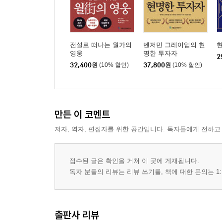
일드갭 / 가격 스프레드 / 투자자의 실수 / RIM / 적
4장 종목선정
전설로 떠나는 월가의
벤저민 그레이엄의 현
영웅
명한 투자자
2
32,400
원
(10% 할인)
37,800
원
(10% 할인)
방어적 투자자에게 추천하는 채권 / 한국의 방어적 
방어적 투자자에게 추천하는 주식 / 한국의 방어적 
적극적 투자자에게 추천하는 채권 / 한국의 적극적 
적극적 투자자에게 추천하는 주식 / 한국의 적극적
만든 이 코멘트
저자, 역자, 편집자를 위한 공간입니다. 독자들에게 전하고
5장 퀀트
NCAV 전략 / 그레이엄의 마지막 선물
접수된 글은 확인을 거쳐 이 곳에 게재됩니다.
독자 분들의 리뷰는 리뷰 쓰기를, 책에 대한 문의는 1:
6장 포트폴리오
벤치마크 / 시가총액가중 포트폴리오[1] / 동일비중 
출판사 리뷰
[2] / 가치가중 포트폴리오[2]