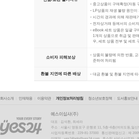
중고상품이 구매확정(자동 
LP상품의 재생 불량 원인이 기
시간의 경과에 의해 재판매가
전자상거래 등에서의 소비자
eBook 세트 상품은 일괄 
1개의 상품으로 취급 및 판매
우, 세트 상품 전부 및 세트
상품의 불량에 의한 반품, 교
소비자 피해보상
준하여 처리됨
환불 지연에 따른 배상
대금 환불 및 환불 지연에 
회사소개
인재채용
이용약관
개인정보처리방침
청소년보호정책
도서홍보안내
대표 : 김석환, 최세라
주소 : 서울시 영등포구 은행로 11, 5층~6층(여의도동,일신
사업자등록번호 : 229-81-37000 통신판매업신고 : 제 200
이메일 : yes24help@yes24.com 호스팅 서비스사업자 :