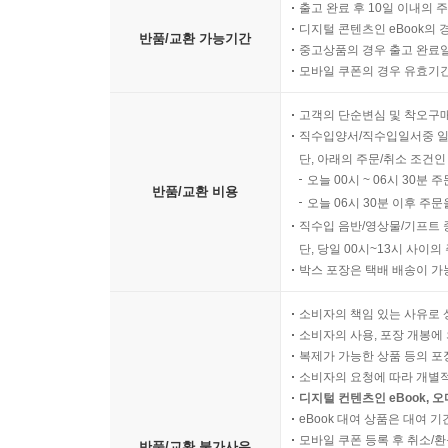
출고 완료 후 10일 이내의 
디지털 콘텐츠인 eBook의 
반품/교환 가능기간
중고상품의 경우 출고 완료일
모바일 쿠폰의 경우 유효기간(
고객의 단순변심 및 착오구
직수입양서/직수입일서중 일
단, 아래의 주문/취소 조건인
오늘 00시 ~ 06시 30분 
반품/교환 비용
오늘 06시 30분 이후 주문
직수입 음반/영상물/기프트 
단, 당일 00시~13시 사이
박스 포장은 택배 배송이 가
소비자의 책임 있는 사유로 
소비자의 사용, 포장 개봉에 
복제가 가능한 상품 등의 포장을 
소비자의 요청에 따라 개별
디지털 컨텐츠인 eBook, 
eBook 대여 상품은 대여 기
모바일 쿠폰 등록 후 취소/환
반품/교환 불가사유