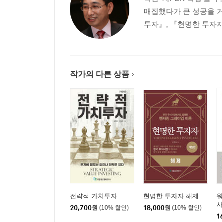
아메리칸 호스피탈 서플라이(병원용품 및 장비 유통 
매집했다가 큰 성공을 거
비교 4: H&R 블록(소득세 서비스)과 블루 벨(작업복
투자』, 『현명한 투자자 
비교 5: IFF(향료회사)와 하비스터(트럭, 농기계, 
비교 6: 맥그로 에디슨(공공 유틸리티 및 장비, 가
맥그로-힐(도서, 영화, 교육 시스템, 잡지 및 신문 출
비교 7: 제너럴(대규모 다각화 복합기업)과 프레스
작가의 다른 상품
비교 8: 와이팅(차량 유지 관리 장비)과 윌콕스(소규
19장 주주와 경영진: 배당정책
주주와 배당정책 / 주식배당과 주식분할
20장 투자의 핵심 ‘안전마진’
분산 투자 이론 / 투자와 투기의 기준 / 투자 개념의 확
부록 1. 그레이엄-도드 마을의 투자고수들
2. 1972년 투자소득세 및 증권거래세에 관한 주요 
3. 새로운 주식 투기 동향
전략적 가치투자
현명한 투자자 해제
4. 사례 연구: 에트나 메인터넌스 컴퍼니
20,700
원
(10% 할인)
18,000
원
(10% 할인)
5. NVF의 샤론 스틸 주식 인수에 대한 세무 회계
1