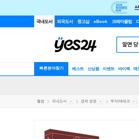
국내도서
외국도서
중고샵
eBook
크레마클럽
C
빠른분야찾기
베스트
신상품
이벤트
바이백
매
웰컴
국내도서
경제 경영
투자/재테크