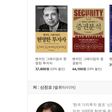
채권분석 / 주식분석 / 자본화계수에 영향을 미치는 요
12장 주당순이익EPS에서 고려할 사항
평균 EPS의 활용 / 과거 성장률 계산
13장 상장회사 비교
네 회사의 전반적인 현황
14장 방어적 투자자를 위한 종목 선정 방법
다우지수에 종목 선정 기준 적용하기 / 공익기업 투자 
15장 공격적 투자자를 위한 종목 선정 방법
그레이엄-뉴먼 방식 요약 / 비우량주 /『S&P 주식 가
벤저민 그레이엄의 현
벤저민 그레이엄의 증
명한 투자자
권분석
16장 전환증권과 신주인수권
2
37,800
원
(10% 할인)
44,100
원
(10% 할인)
전환증권이 보통주에 미치는 영향 / 보통주에서 전환
17장 네 가지 극단적 사례
펜 센트럴 사례 / 링-템코-보트 사례 / NVF의 샤론 
저 :
신진오
(밸류타이머)
18장 기업 비교 분석 방법
비교 1: REI(상점, 사무실, 공장 등)와 REC(부동산 
비교 2: 에어 프로덕츠(산업 및 의료용 가스 등)와 
‘한국 가치투자 원조’ 
비교 3: 아메리칸 홈 프로덕츠(의약품, 화장품, 가정
직전 ‘저PER 혁명’을 