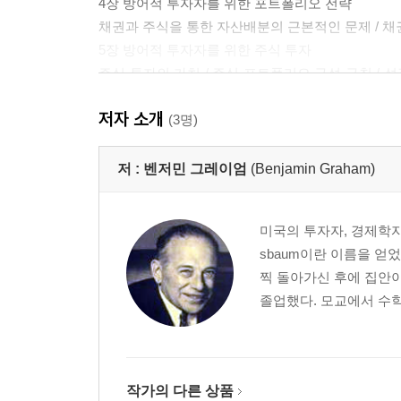
4장 방어적 투자자를 위한 포트폴리오 전략
채권과 주식을 통한 자산배분의 근본적인 문제 / 채권
5장 방어적 투자자를 위한 주식 투자
주식 투자의 가치 / 주식 포트폴리오 구성 규칙 / 성
개념에 대한 참고사항 / ‘대형주이고, 인지도가 높고
저자 소개
6장 공격적 투자자를 위한 포트폴리오 전략: 피해야
(3명)
비우량등급 채권 및 우선주 / 해외 국채 / 신규 발행 
7장 공격적 투자자를 위한 포트폴리오 전략: 해볼 
저 :
벤저민 그레이엄
(Benjamin Graham)
주식 운용 / 포뮬러 기법에 따른 매매시점 포착 / 성
8장 투자와 시장 변동성
미국의 투자자, 경제학자,
시장의 등락을 활용한 투자 결정 / 저점 매수-고점
sbaum이란 이름을 얻
가격 / A&P의 사례 / 요약 / 채권 가격의 변동성
찍 돌아가신 후에 집안
9장 펀드 투자
졸업했다. 모교에서 수학,
전반적인 펀드 투자의 성과 / 퍼포먼스 펀드 / 폐쇄형
10장 투자 조언
투자자문 및 은행 신탁 서비스 / 금융정보 서비스 / 
/ 요약
작가의 다른 상품
11장 일반 투자자의 증권분석: 일반적인 접근 방식