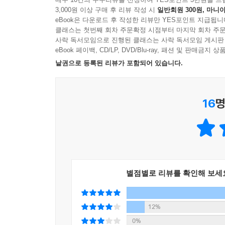
3,000원 이상 구매 후 리뷰 작성 시
일반회원 300원, 마니아
eBook은 다운로드 후 작성한 리뷰만 YES포인트 지급됩니
또 중요한 것은 “주식은 큰 폭으로 상승한 직후에 사
클래스는 첫번째 회차 주문확정 시점부터 마지막 회차 주문
사락 독서모임으로 진행된 클래스는 사락 독서모임 게시판
그레이엄이 말하는 ‘현명한 투자자’는 참을성 있고
eBook 페이백, CD/LP, DVD/Blu-ray, 패션 및 판매금
문제 없이 수익을 창출하는 한 시장 변동에 일
낱권으로 등록된 리뷰가 포함되어 있습니다.
학력의 문제가 아니라 원칙과 태도의 문제라고 강조
16
명
그레이엄은 1976년 세상을 떠났지만 그의 가치투
국경을 초월해 모든 시장에 적용되는 것으로 나는
쓰인 원칙을 지킨다”고 강조했다. 그레이엄이 남기
별점별로 리뷰를 확인해 보세
12%
0%