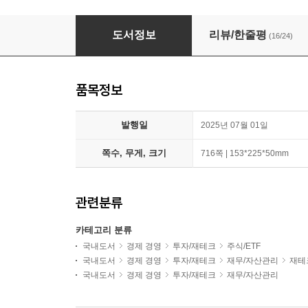
현명한 투자자 + 현명한 투자자 해제 세트
도서정보
리뷰/한줄평
(16/24)
품목정보
발행일
2025년 07월 01일
쪽수, 무게, 크기
716쪽 | 153*225*50mm
관련분류
카테고리 분류
국내도서
경제 경영
투자/재테크
주식/ETF
국내도서
경제 경영
투자/재테크
재무/자산관리
재테
국내도서
경제 경영
투자/재테크
재무/자산관리