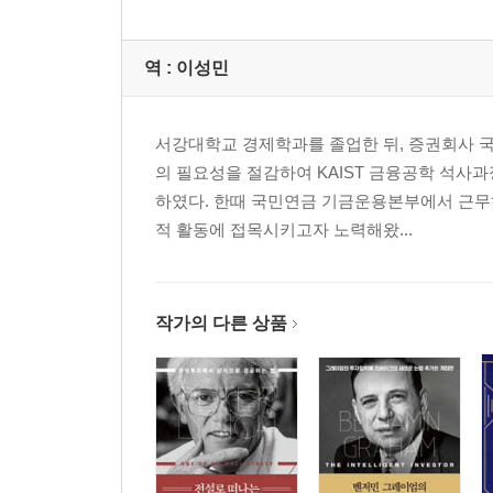
6. 투자대상으로서의 기술주
색인
역 :
이성민
역자 주
『현명한 투자자 해제』
서강대학교 경제학과를 졸업한 뒤, 증권회사 국제
들어가며
의 필요성을 절감하여 KAIST 금융공학 석
현명한 / 저술 목적
하였다. 한때 국민연금 기금운용본부에서 근무
적 활동에 접목시키고자 노력해왔...
1장 투자 원칙
투기의 유혹 / 청춘의 투자학 / 오너 마인드 / 투자 조
작가의 다른 상품
2장 PER과 적정주가
경상PER / 평균PER / 정상PER / 적정주가 / 적정P
3장 안전마진과 RIM