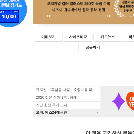
미리보기
사이즈비교
카드뉴스
파
공유하기
뮤지컬 〈휴남동 서점〉X 황보름 작가 북토크
2026 젊은 작가 1위 : 청예
기간 한정 특가 도서
오직, 예스24에서만
이 책을 구입하신 분