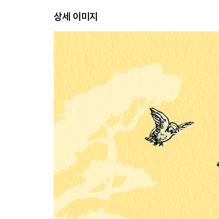
상세 이미지
2권 푸 모퉁이에 있는 집
반문
1 이요르의 집이 사라지다
2 티거의 아침밥을 찾아서
3 피글렛이 다시 헤팔럼을 만날 뻔한 날
4 티거는 나무를 타지 않는다는 사실
5 크리스토퍼 로빈이 아침마다 하는 일
6 푸, 새로운 놀이를 만들다
7 통통 튀지 않는 티거 만들기 대작전
8 용맹한 피글렛, 아주 멋진 일을 해내다
9 이요르가 찾아준 아울의 새집
10 푸, 이제는 우리 모두 어른이 되어야 해
저자 소개