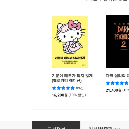
기분이 태도가 되지 않게
다크 심리학 2
(헬로키티 에디션)
89건
21,780
원
(10
16,200
원
(10% 할인)
곰돌이 푸 전집