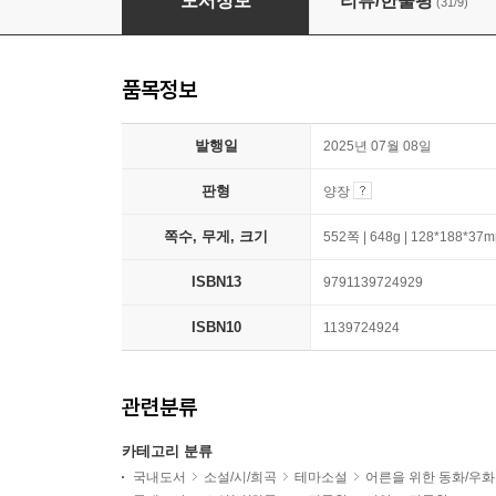
도서정보
리뷰/한줄평
(31/9)
품목정보
발행일
2025년 07월 08일
판형
양장
쪽수, 무게, 크기
552쪽 | 648g | 128*188*37
ISBN13
9791139724929
ISBN10
1139724924
관련분류
카테고리 분류
국내도서
소설/시/희곡
테마소설
어른을 위한 동화/우화