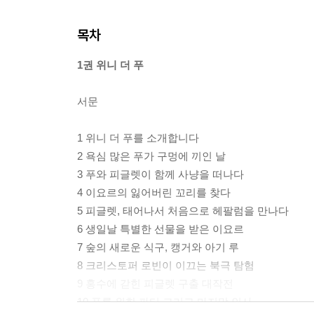
목차
1권 위니 더 푸
서문
1 위니 더 푸를 소개합니다
2 욕심 많은 푸가 구멍에 끼인 날
3 푸와 피글렛이 함께 사냥을 떠나다
4 이요르의 잃어버린 꼬리를 찾다
5 피글렛, 태어나서 처음으로 헤팔럼을 만나다
6 생일날 특별한 선물을 받은 이요르
7 숲의 새로운 식구, 캥거와 아기 루
8 크리스토퍼 로빈이 이끄는 북극 탐험
9 홍수에 갇힌 피글렛 구출 대작전
10 푸를 위한 파티 그리고 마지막 인사