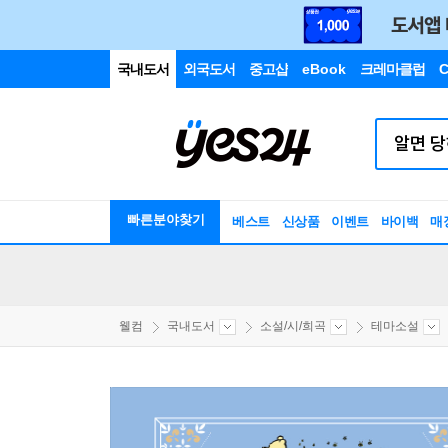
국내도서
외국도서
중고샵
eBook
크레마클럽
C
빠른분야찾기
베스트
신상품
이벤트
바이백
매
웰컴
국내도서
소설/시/희곡
테마소설