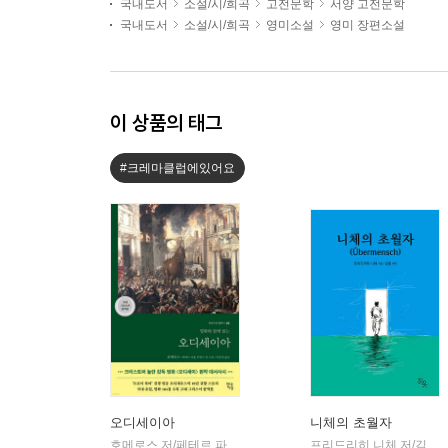
국내도서
소설/시/희곡
고전문학
서양 고전문학
국내도서
소설/시/희곡
영미소설
영미 장편소설
이 상품의 태그
#크레마클럽에있어요
오디세이아
니체의 초월자
호메로스 저/페테르 파울 루벤스 그림/박문재 역
현대지성
프리드리히 니체 저/김철 편역
|