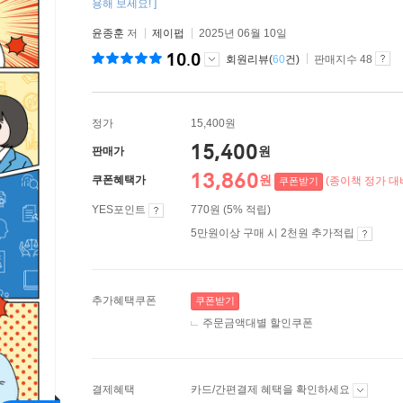
용해 보세요! ]
윤종훈
저
제이펍
2025년 06월 10일
10.0
회원리뷰(
60
건)
판매지수 48
정가
15,400원
15,400
원
판매가
13,860
원
쿠폰혜택가
(종이책 정가 대비
쿠폰받기
YES포인트
770원 (5% 적립)
5만원이상 구매 시 2천원 추가적립
추가혜택쿠폰
쿠폰받기
주문금액대별 할인쿠폰
결제혜택
카드/간편결제 혜택을 확인하세요