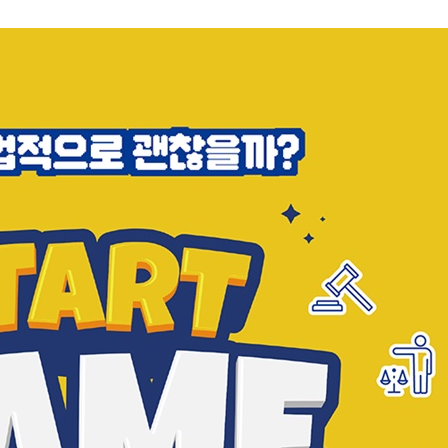
 퇴사만큼 중요한 일, 퇴사일
 속 내 모습과 개인정보보호법
없는 인사이동의 효력
 알면 잘린다고? / 회사의 허풍, 겸업금지
들고 왔습니다 / 집단 퇴사와 영업비밀 유출
성과자 해고
육아휴직과 불리한 처우
, 딱 기본만 알기
/ 보복운전과 모욕죄
/ 정당방위와 죗값
 / 국민의 알 권리? 개인의 초상권!
/ 가게 앞 주차와 불법적치
고? / 노력과 의무 사이, 공동주택관리법