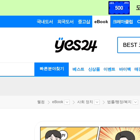
국내도서
외국도서
중고샵
eBook
크레마클럽
C
빠른분야찾기
베스트
신상품
이벤트
바이백
매
웰컴
eBook
사회 정치
법률/행정/복지