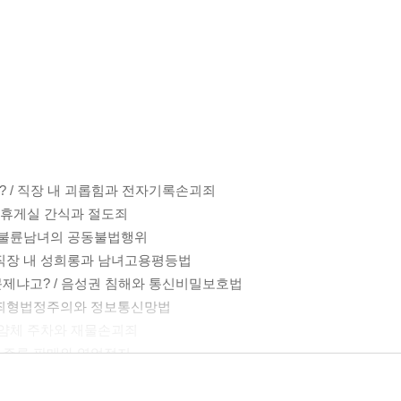
라고? / 직장 내 괴롭힘과 전자기록손괴죄
 / 휴게실 간식과 절도죄
? / 불륜남녀의 공동불법행위
 / 직장 내 성희롱과 남녀고용평등법
가 문제냐고? / 음성권 침해와 통신비밀보호법
 / 죄형법정주의와 정보통신망법
 / 얌체 주차와 재물손괴죄
소년 주류 판매와 영업정지