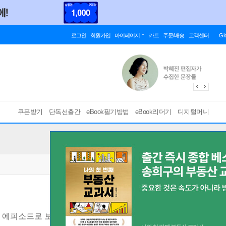
로그인
회원가입
마이페이지
카트
주문/배송
고객센터
Gl
쿠폰받기
단독선출간
eBook필기방법
eBook리더기
디지털머니
에피소드로 보는 32가지 법률 상식
[ 스마트한 PDF 필기 기능을 사