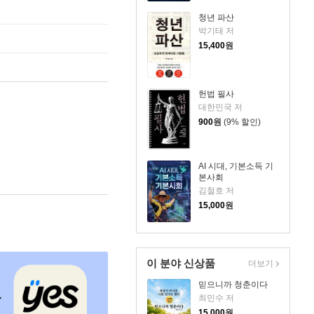
청년 파산
박기태 저
15,400
원
헌법 필사
대한민국 저
900
원
(9% 할인)
AI 시대, 기본소득 기
본사회
김철호 저
15,000
원
이 분야 신상품
더보기
믿으니까 청춘이다
최민수 저
15,000
원