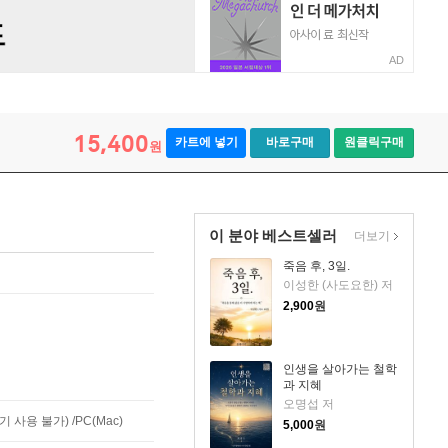
AD
15,400
카트에 넣기
바로구매
원클릭구매
원
이 분야 베스트셀러
더보기
죽음 후, 3일.
이성한 (사도요한) 저
2,900
원
인생을 살아가는 철학
과 지혜
오명섭 저
사용 불가) /PC(Mac)
5,000
원