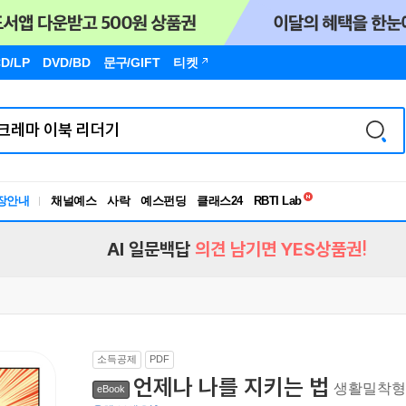
D/LP
DVD/BD
문구
/GIFT
티켓
독서유형검사
장안내
채널예스
사락
예스펀딩
클래스24
RBTI Lab
독서유형검사
AI 일문백답
의견 남기면 YES상품권!
소득공제
PDF
언제나 나를 지키는 법
생활밀착형 
eBook