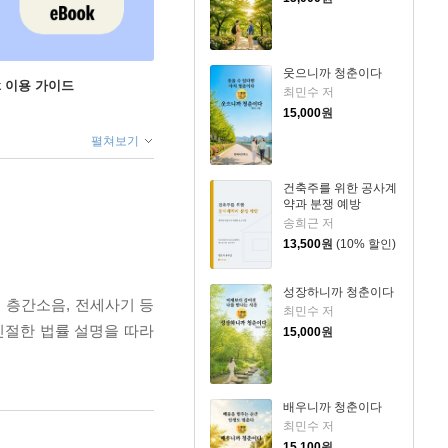
웃으니까 청춘이다
ok 이용 가이드
최민수 저
15,000
원
펼쳐보기
건축주를 위한 공사계
약과 분쟁 예방
송희근 저
13,500
원
(10% 할인)
성장하니까 청춘이다
터 층간소음, 전세사기 등
최민수 저
친절한 법률 설명을 따라
15,000
원
배우니까 청춘이다
최민수 저
15,100
원