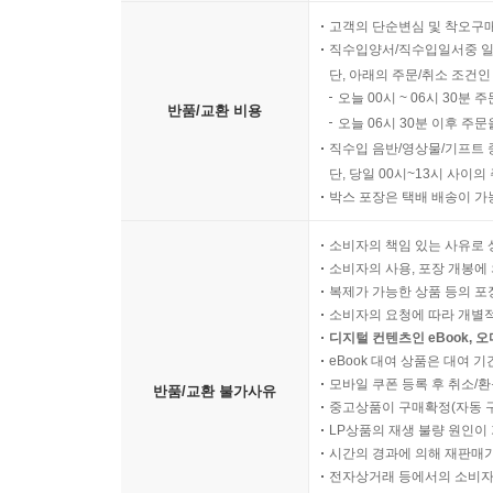
고객의 단순변심 및 착오구
직수입양서/직수입일서중 일
단, 아래의 주문/취소 조건인
오늘 00시 ~ 06시 30분 
반품/교환 비용
오늘 06시 30분 이후 주문
직수입 음반/영상물/기프트 
단, 당일 00시~13시 사이
박스 포장은 택배 배송이 가
소비자의 책임 있는 사유로 
소비자의 사용, 포장 개봉에 
복제가 가능한 상품 등의 포장을 
소비자의 요청에 따라 개별
디지털 컨텐츠인 eBook, 
eBook 대여 상품은 대여 기
모바일 쿠폰 등록 후 취소/환
반품/교환 불가사유
중고상품이 구매확정(자동 
LP상품의 재생 불량 원인이 기
시간의 경과에 의해 재판매가
전자상거래 등에서의 소비자