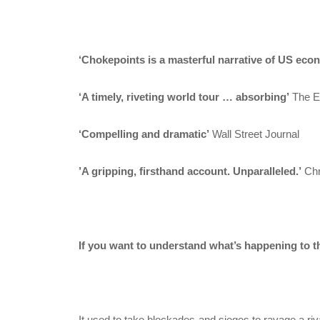
‘Chokepoints is a masterful narrative of US econ
‘A timely, riveting world tour … absorbing’
The E
‘Compelling and dramatic’
Wall Street Journal
’A gripping, firsthand account. Unparalleled.’
Chri
If you want to understand what’s happening to th
It used to take blockades and sieges to ravage a ri