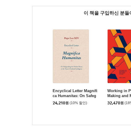
이 책을 구입하신 분
Encyclical Letter Magnifi
Working in P
ca Humanitas: On Safeg
Making and 
uarding the Human Pers
of Open Sour
24,210
원
(10% 할인)
32,470
원
(1
on in the Time of Artifici
al Intelligence