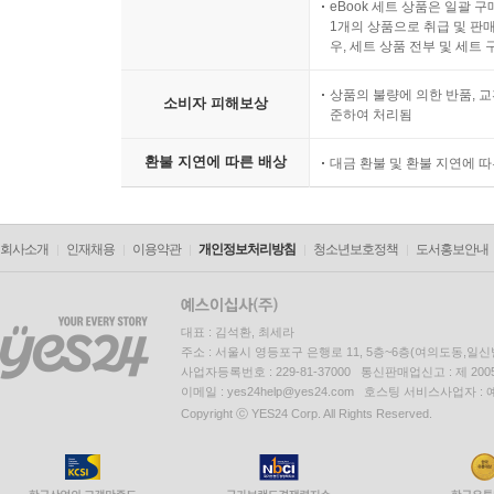
eBook 세트 상품은 일괄 
1개의 상품으로 취급 및 판매
우, 세트 상품 전부 및 세트
상품의 불량에 의한 반품, 교
소비자 피해보상
준하여 처리됨
환불 지연에 따른 배상
대금 환불 및 환불 지연에 
회사소개
인재채용
이용약관
개인정보처리방침
청소년보호정책
도서홍보안내
대표 : 김석환, 최세라
주소 : 서울시 영등포구 은행로 11, 5층~6층(여의도동,일신
사업자등록번호 : 229-81-37000 통신판매업신고 : 제 200
이메일 : yes24help@yes24.com 호스팅 서비스사업자 :
Copyright ⓒ YES24 Corp. All Rights Reserved.