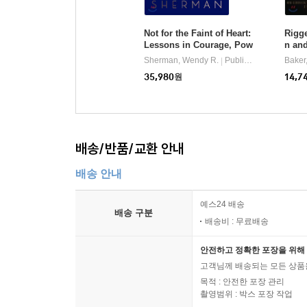
Not for the Faint of Heart:
Rigge
Lessons in Courage, Pow
n and
er, and Persistence
dern
Sherman, Wendy R.
PublicAffairs
Baker
|
cture
35,980
원
14,7
icher
배송/반품/교환 안내
배송 안내
예스24 배송
배송 구분
배송비 : 무료배송
안전하고 정확한 포장을 위해 
고객님께 배송되는 모든 상품을
목적 : 안전한 포장 관리
촬영범위 : 박스 포장 작업