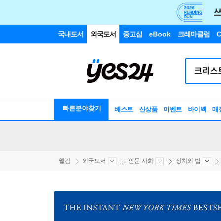
국내도서
외국도서
중고샵
eBook
크레마클럽
C
빠른분야찾기
베스트
신상품
이벤트
바이백
매
웰컴
외국도서
인문 사회
정치와 법