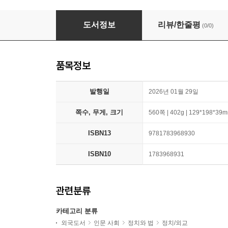
Chokepoints
도서정보
리뷰/한줄평
(0/0)
품목정보
발행일
2026년 01월 29일
쪽수, 무게, 크기
560쪽 | 402g | 129*198*39
ISBN13
9781783968930
ISBN10
1783968931
관련분류
카테고리 분류
외국도서
인문 사회
정치와 법
정치/외교