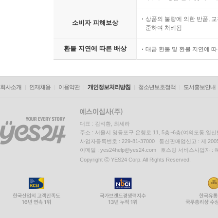
상품의 불량에 의한 반품, 교
소비자 피해보상
준하여 처리됨
환불 지연에 따른 배상
대금 환불 및 환불 지연에 
회사소개
인재채용
이용약관
개인정보처리방침
청소년보호정책
도서홍보안내
대표 : 김석환, 최세라
주소 : 서울시 영등포구 은행로 11, 5층~6층(여의도동,일신
사업자등록번호 : 229-81-37000 통신판매업신고 : 제 200
이메일 : yes24help@yes24.com 호스팅 서비스사업자 :
Copyright ⓒ YES24 Corp. All Rights Reserved.