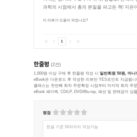
8-11 자동총과 슬라이드 액션총
과학의 시점에서 총의 본질을 파고든 책! 지은
8-12 사이드록과 박스록
이 리뷰가 도움이 되었나요?
COLUMN-08 하프 라이플링 총신과 사보 슬러그
제9장 총상
1
9-01 총상
9-02 총상의 형식
한줄평
(2건)
9-03 곡선형 총상과 직선형 총상
1,000원 이상 구매 후 한줄평 작성 시
일반회원 50원, 마니
9-04 경기용 라이플의 그립
eBook은 다운로드 후 작성한 리뷰만 YES포인트 지급됩니
9-05 엽총의 그립
클래스는 첫번째 회차 주문확정 시점부터 마지막 회차 주문
eBook 페이백, CD/LP, DVD/Blu-ray, 패션 및 판매금
9-06 캐스트 오프
9-07 어깨받이
9-08 렝스 오브 풀과 피치 다운
평점
9-09 콤과 칰피스
9-10 포어엔드
한글 기준 50자까지 작성가능
9-11 핸드 가드