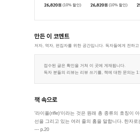
26,820
원
(10% 할인)
26,820
원
(10% 할인)
2
3-09 약협의 모양 1
3-10 약협의 모양 2
3-11 탄환의 모양 1
3-12 탄환의 모양 2
만든 이 코멘트
3-13 탄환의 재질
저자, 역자, 편집자를 위한 공간입니다. 독자들에게 전하고
3-14 탄환의 구조 1
3-15 탄환의 구조 2
3-16 탄환의 구조 3
접수된 글은 확인을 거쳐 이 곳에 게재됩니다.
3-17 공포탄과 모의탄
독자 분들의 리뷰는 리뷰 쓰기를, 책에 대한 문의는 1:
3-18 구경 표기법
3-19 매그넘이란 무엇인가?
3-20 탄약의 재생·
책 속으로
3-21 발사약의 선택
3-22 탄약의 안전성·
’라이플(rifle)‘이라는 것은 원래 총 종류의 호칭
3-23 총탄에도 사용기한이 있을까?
선을 그리고 있는 여러 줄의 홈을 말합니다. 한자로는
3-24 약협의 각인
--- p.20
3-25 무탄피 탄약