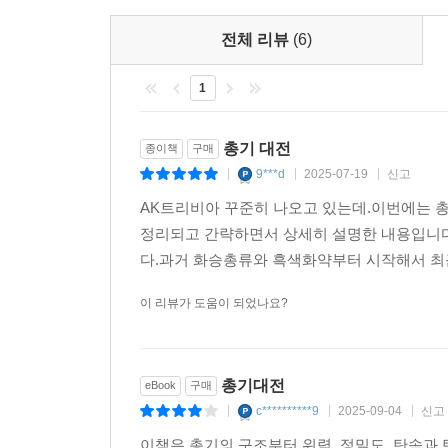
7-09 수중 탄도 1
전체 리뷰
(6)
7-10 수중 탄도2
7-11 수직으로 발사된 탄환은 어떻게 될까?
1
COLUMN-07 최근 12.7mm 저격소총이 유행하는 
총기 대전
종이책
구매
제8장 산탄총
9***d
2025-07-19
신고
|
|
|
8-01 산탄 장탄의 구조
AK트리비아 꾸준히 나오고 있는데.이번에는 
8-02 산탄총의 구경 표기법
정리되고 간략하면서 상세히 설명한 내용입니다
8-03 산탄의 재질과 치수 및 중량
다.과거 화승총류와 흑색화약부터 시작해서 최근
8-04 산탄 탄피의 길이
이 리뷰가 도움이 되었나요?
8-05 초크와 패턴
8-06 산탄의 속도와 사정거리
8-07 클레이 사격
총기대전
8-08 산탄총의 조준법
eBook
구매
8-09 슬러그와 슬러그 총신
c**********9
2025-09-04
신고
|
|
|
8-10 수평쌍대와 수직쌍대
이책은 총기의 구조부터 위력, 정밀도, 탄속