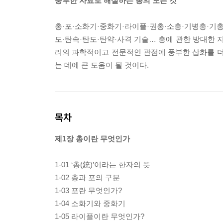
풍부한 자료로 해설하는 총의 모든 것
총·포·소화기·중화기·라이플·권총·소총·기병총·기
도·탄속·탄도·탄약·사격 기술… 총에 관한 방대한 
리의 과학적이고 전문적인 관점에 풍부한 삽화를 더
는 데에 큰 도움이 될 것이다.
목차
제1장 총이란 무엇인가
1-01 ‘총(銃)’이라는 한자의 뜻
1-02 총과 포의 구분
1-03 포란 무엇인가?
1-04 소화기와 중화기
1-05 라이플이란 무엇인가?