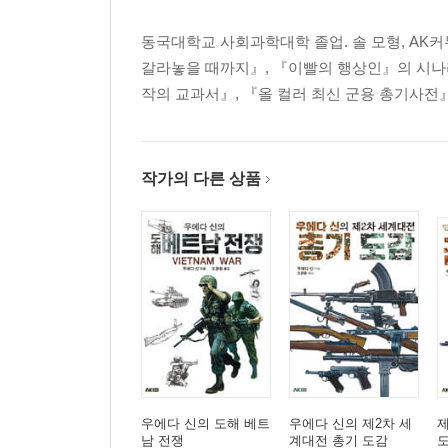
2-16 89식 소총
2-17 불펍형과 컨벤셔널형
동국대학교 사회과학대학 졸업. 솔 모형, AK
2-18 전투소총과 지정사수소총
갈라놓을 때까지』, 『이빨의 행상인』의 시나리
2-19 다시 대구경 소총탄의 시대가 오는 것인가?
작의 교과서』, 『올 컬러 최신 군용 총기사전
2-20 PDW란 무엇인가?
2-21 왜 20식이 필요했는가?
COLUMN-02 '분대지원화기'는 앞으로 어떻게 될
작가의 다른 상품
제3장 탄약
3-01 폭탄은 발사약이 아니다.
3-02 발사약의 연소 속도
3-03 발사약의 적절한 연소 속도란?
3-04 흑색화약·
3-05 무연화약·
3-06 실탄이란 무엇인가?
3-07 뇌관 이야기
우에다 신의 도해 베트
우에다 신의 제2차 세
제
남 전쟁
계대전 총기 도감
3-08 약협의 재질