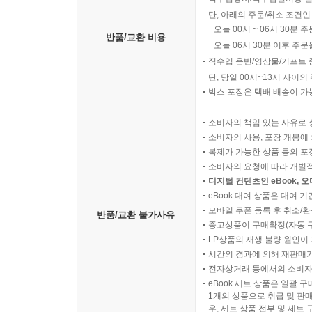
단, 아래의 주문/취소 조건인
오늘 00시 ~ 06시 30분 
반품/교환 비용
오늘 06시 30분 이후 주문
직수입 음반/영상물/기프트 
단, 당일 00시~13시 사이
박스 포장은 택배 배송이 가
소비자의 책임 있는 사유로 
소비자의 사용, 포장 개봉에 
복제가 가능한 상품 등의 포장을 
소비자의 요청에 따라 개별
디지털 컨텐츠인 eBook, 
eBook 대여 상품은 대여 기
모바일 쿠폰 등록 후 취소/환
반품/교환 불가사유
중고상품이 구매확정(자동 
LP상품의 재생 불량 원인이 기
시간의 경과에 의해 재판매가
전자상거래 등에서의 소비자
eBook 세트 상품은 일괄 
1개의 상품으로 취급 및 판매
우, 세트 상품 전부 및 세트