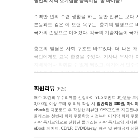
당신의 지적 호기심을 충족시킬 '총 바이블'!
5-01 볼트 액션
수백만 년의 수렵 생활을 하는 동안 인류는 보다 
5-02 자동소총
본능과도 같은 이 오랜 욕구는, 총기의 발명으로 
5-03 레버 액션
국가의 존망으로 이어졌다. 각국의 기술자들이 국가
5-04 강선의 가공법
5-05 강선의 전도
총포의 발달은 사회 구조도 바꾸었다. 더 나은 
5-06 명중률이 높은 총신의 조건
국민에게도 교육 환경을 주었다. 기사나 무사가 
5-07 연소 가스를 이용해서 작동시키다
지배하거나 착취할 수 없게 되었고, 여기에서 민주주
5-08 경기용 라이플이라고 해도…
가슴이 뛰는 것은 지극히 당연한 일이다. '총을 더 
5-09 엽총
책이 쓰였다!
5-10 더블 라이플과 콤비네이션 총·
회원리뷰
(6건)
5-11 저격소총
이 책은 총에 대한 정보라면 구조부터 사격 기술까지
매주 10건의 우수리뷰를 선정하여 YES포인트 3만원을 드
5-12 대전차 소총과 대물 저격소총
3,000원 이상 구매 후 리뷰 작성 시
일반회원 300원, 마니아
삽화 자료도 풍부하게 실었다. '총 바이블'과도 같은
COLUMN-05 라이플 사격은 여성에게 적합하다?
eBook은 다운로드 후 작성한 리뷰만 YES포인트 지급됩니
클래스는 첫번째 회차 주문확정 시점부터 마지막 회차 주문
사락 독서모임으로 진행된 클래스는 사락 독서모임 게시판
제6장 기관총
eBook 페이백, CD/LP, DVD/Blu-ray, 패션 및 판매금