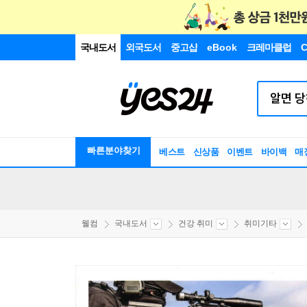
국내도서
외국도서
중고샵
eBook
크레마클럽
C
빠른분야찾기
베스트
신상품
이벤트
바이백
매
웰컴
국내도서
건강 취미
취미기타