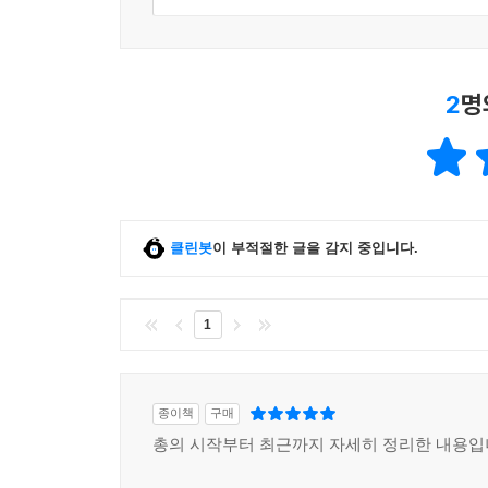
9-12 최고의 총상 재료는 호두나무
9-13 합판, 플라스틱, 금속
COLUMN-09 총상을 손질하다
2
명
제10장 조준기
10-01 기계식 조준기란?
10-02 여러 가지 개방형 가늠자
10-03 광학조준경
클린봇
이 부적절한 글을 감지 중입니다.
10-04 레티클은 어떤 것이 가장 좋을까?
10-05 MIL(밀)과 밀도트란
10-06 M.O.A란?
1
10-07 2종류인 스코프의 몸통 지름
10-08 패럴랙스와 포커스
10-09 야간투시 조준경
종이책
구매
10-10 탄도를 계산하는 최첨단 조준경
총의 시작부터 최근까지 자세히 정리한 내용입
COLUMN-10 감적 범위