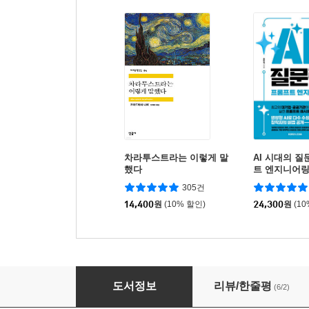
차라투스트라는 이렇게 말
AI 시대의 질
했다
트 엔지니어
305건
14,400
원
(10% 할인)
24,300
원
(1
총기 대전
도서정보
리뷰/한줄평
(6/2)