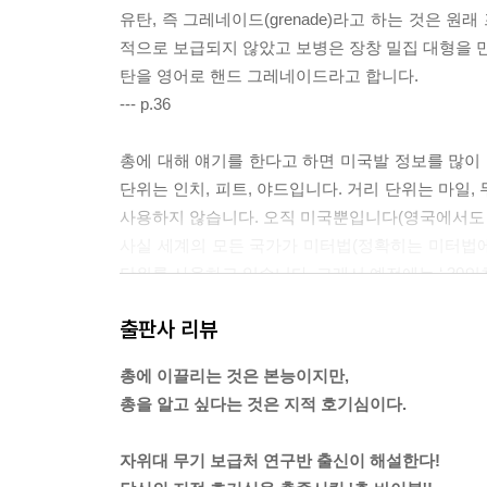
COLUMN-03 유럽식 구경 표기
유탄, 즉 그레네이드(grenade)라고 하는 것은 
적으로 보급되지 않았고 보병은 장창 밀집 대형을 만
4장 권총과 기관단총
탄을 영어로 핸드 그레네이드라고 합니다.
--- p.36
4-01 리볼버의 장전 방식
4-02 1발을 쏠 때마다 손가락으로 격철을 당긴다
총에 대해 얘기를 한다고 하면 미국발 정보를 많이 
4-03 자동권총·
단위는 인치, 피트, 야드입니다. 거리 단위는 마일, 
4-04 더블 액션 자동권총
사용하지 않습니다. 오직 미국뿐입니다(영국에서도 
4-05 리볼버와 오토매틱
사실 세계의 모든 국가가 미터법(정확히는 미터법에서
4-06 권총은 얼마나 잘 맞을까?
단위를 사용하고 있습니다. 그래서 예전에는 ‘.30인치
4-07 자동권총의 작동방식·
--- p.50
출판사 리뷰
4-08 기관단총의 격발방식
4-09 명중률을 중시한 MP5
총에 이끌리는 것은 본능이지만,
4-10 해머식과 스트라이커식·
총을 알고 싶다는 것은 지적 호기심이다.
COLUMN-04 권총 및 기관단총도 경량 고속탄의 시
자위대 무기 보급처 연구반 출신이 해설한다!
제5장 라이플