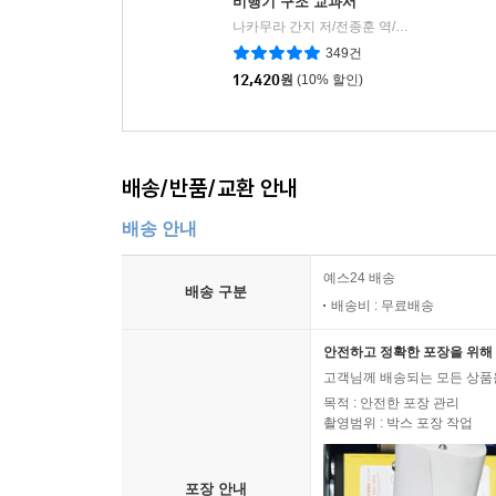
비행기 구조 교과서
11-16 44~45구경 각종 탄약
나카무라 간지 저/전종훈 역/김영남 감수
보
|
349건
11-17 초 고위력 권총탄
12,420
원
(10% 할인)
11-18 초원거리 저격용 탄약
COLUMN-113,800m의 '저격 세계 기록' 을 수립한 탄약
제12장 명총을 논평하다
배송/반품/교환 안내
12-01 콜트M1911
배송 안내
12-02 P-08
예스24 배송
12-03 발터 P-38
배송 구분
배송비 : 무료배송
12-04 브라우닝 하이파워
12-05 베레타 M92F
안전하고 정확한 포장을 위해 
12-06 SIG SAUER P220, P226
고객님께 배송되는 모든 상품을
12-07 글록17
목적 : 안전한 포장 관리
촬영범위 : 박스 포장 작업
12-08 H&K SFP9
12-09 SIG SAUER P320
12-10 데저트 이글
포장 안내