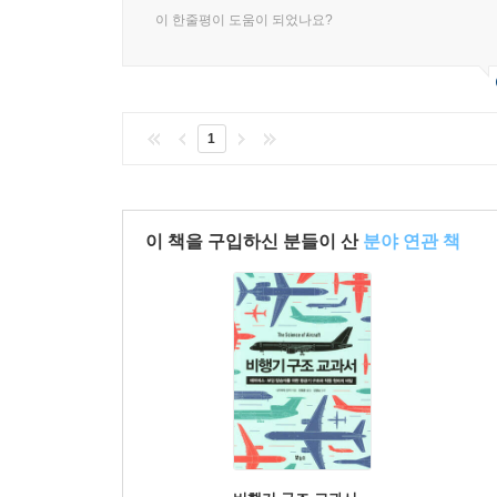
이 한줄평이 도움이 되었나요?
제11장 세계의 탄약
11-01 22구경 림 파이어
11-02 소구경 센터파이어
1
11-03 버민트용 소구경탄
11-04 25~30구경 클래스
11-05 6.5~7mm급 탄약
11-06 7mm매그넘
이 책을 구입하신 분들이 산
분야 연관 책
11-07 30구경 클래스 소총탄
11-08 7.62mm 소형 탄약
11-09 300 매그넘 시리즈
11-10 8mm급 매그넘 탄약
11-11 8~9mm급 리볼버용 탄약
11-12 8~9mm급 자동권총용 탄약
11-13 9~10mm 자동권총용 탄약
11-14 9~10mm급 탄약
11-15 41~44 리볼버 탄약