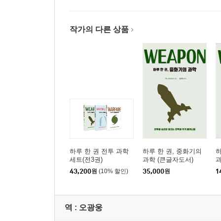
제2장 총의 역사
2-01 화약의 발명
작가의 다른 상품
2-02 화기의 발명
2-03 화승총의 등장·
2-04 조총의 전래
2-05 수석총의 등장
2-06 뇌관의 발명·
2-07 강선과 미니에탄의 발명·
2-08 리볼버의 발명
2-09 후장식 총기의 발명
2-10 연발총의 출현
하루 한 권 전투 과학
하루 한 권, 중화기의
하
2-11 기관총의 출현
세트(전3권)
과학 (큰글자도서)
2-12 기관단총의 등장
43,200
원
(10% 할인)
35,000
원
1
2-13 자동소총의 등장
2-14 돌격소총의 등장
역 :
오광웅
2-15 소구경 고속탄의 시대