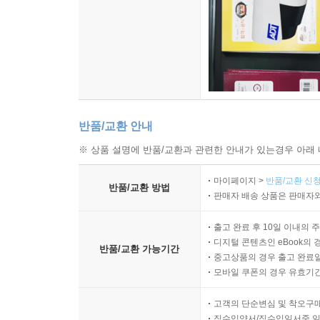
12-11 AK-47, AKM, AK-74
12-12 M16 시리즈
12-13 SIG SG550-7
12-14 윈체스터 M70, 레밍턴 M700
12-15 레밍턴 M870
COLUMN-12 탄약 명칭은 어떻게 읽을까?
반품/교환 안내
주요 참고 문헌
※ 상품 설명에 반품/교환과 관련한 안내가 있는경우 아래 
마이페이지 >
반품/교환 신청
반품/교환 방법
판매자 배송 상품은 판매자와
출고 완료 후 10일 이내의 
디지털 콘텐츠인 eBook의 
반품/교환 가능기간
중고상품의 경우 출고 완료일
모바일 쿠폰의 경우 유효기간(
고객의 단순변심 및 착오구
직수입양서/직수입일서중 일