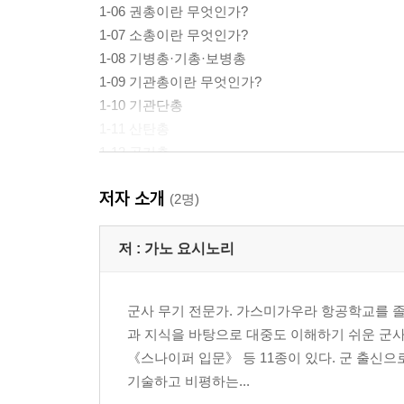
1-06 권총이란 무엇인가?
1-07 소총이란 무엇인가?
1-08 기병총·기총·보병총
1-09 기관총이란 무엇인가?
1-10 기관단총
1-11 산탄총
1-12 공기총
1-13 척탄총, 척탄통
저자 소개
1-14 산업용 총포
(2명)
1-15 총구제동기와 총구보정기
1-16 소음기
저 :
가노 요시노리
1-17 소염기
1-18 탄창의 이모저모 1
군사 무기 전문가. 가스미가우라 항공학교를 졸
1-19 탄창의 이모저모 2
과 지식을 바탕으로 대중도 이해하기 쉬운 군
1-20 미국에서 자주 쓰는 단위 이야기
《스나이퍼 입문》 등 11종이 있다. 군 출신
COLUMN-01 수렵은 국제인의 필수 교양·
기술하고 비평하는...