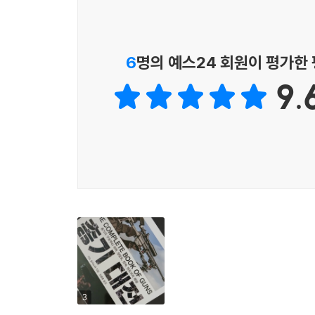
6-01 중기관총과 경기관총·
6-02 분대 기관총과 중대 기관총·
6-03 대구경 기관총
6-04 기관총의 급탄 방식
6
명의 예스24 회원이 평가한
6-05 다양한 급탄 방식·
9.
6-06 수냉식과 공냉식, 총신 교환식
COLUMN-06 쿡오프
제7장 탄도
7-01 총신과 압력(강압)
7-02 강압 곡선·
7-03 탄환의 초속
7-04 총신 길이와 탄환의 속도
7-05 강외 탄도
7-06 탄환의 운동에너지
7-07 총알의 속도와 사정거리
3
7-08 탄도와 가늠자