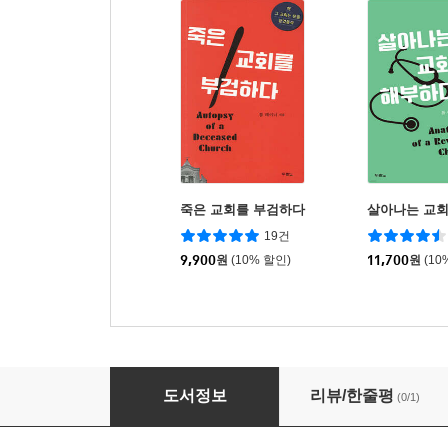
죽은 교회를 부검하다
살아나는 교
19건
9,900
원
(10% 할인)
11,700
원
(10
설교의 길잡이
도서정보
리뷰/한줄평
(0/1)