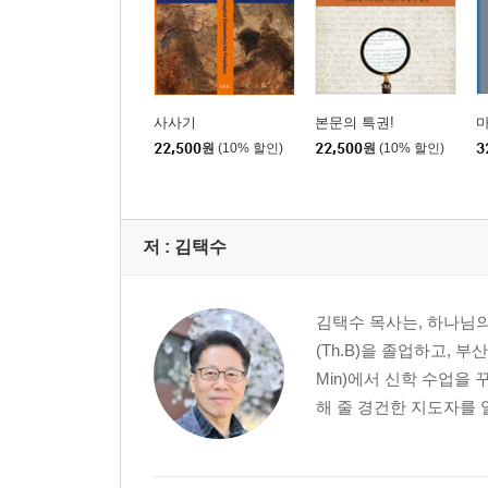
사사기
본문의 특권!
22,500
원
(10% 할인)
22,500
원
(10% 할인)
3
저 :
김택수
김택수 목사는, 하나님의
(Th.B)을 졸업하고, 부
Min)에서 신학 수업을
해 줄 경건한 지도자를 