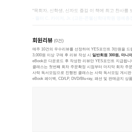
하나님께 영광을 돌리는 행진 사건이다. 이는 그
“목회자, 신학생, 신자도 즐길 이 책에 최고 찬사를 
의사소통 형태, 곧 설교는 결정적으로 중요하다. 우리
- 월터 C. 카이저, Jr. (고든-콘웰신학대학원 명예총
때문이다.[각주] 설교는 중대한 책임이자, 존엄과 
- 37~38쪽
“문단을 통해 본문 앞에 있는 세상을 청중에게 생생
회원리뷰
- 권호 (합동신학대학원대학교 설교학 교수)
(0건)
‘페리코페(pericope, 발음 p─-ri-k─-p─, 헬라어
매주 10건의 우수리뷰를 선정하여 YES포인트 3만원을 드
pericope를 흔히 ‘문단’으로 옮기나, 지은이가 
“본문을 지나치게 많이 요리하기보다, 본문 자체를 
3,000원 이상 구매 후 리뷰 작성 시
일반회원 300원, 마니아
교회 상황에서 설교와 의례에 다룰 수 있는 적절한 
- 박정근 (원로목사, 영안교회)
eBook은 다운로드 후 작성한 리뷰만 YES포인트 지급됩니
- 39쪽 각주 7.
클래스는 첫번째 회차 주문확정 시점부터 마지막 회차 주문
사락 독서모임으로 진행된 클래스는 사락 독서모임 게시판
“기존 설교학 교재가 놓치고 있는 해석학 기반을 튼
eBook 페이백, CD/LP, DVD/Blu-ray, 패션 및 판매금
설교하겠다고 결정했으니, 설교할 본문을 가장 먼저 
- 엄태항 (성서침례대학원대학교 구약학 교수)
continua)’ 방식, 곧, 성경의 한 책을 선정
“해돈 로빈슨 이후 최고 설교학자가 본문 주도적인
읽어 설교하는 방식을 강력히 추천한다. 이를 ‘설교(preac
- 이승진 (합동신학대학원대학교 설교학 교수)
붙이지는 않겠다.[각주] 오직 이러한 설교 방식만이
연결되고 전개되는지를 정확히 이해하도록 돕는다.
“설교 고민에 빠진 수많은 설교자에게, 이 책은 거의 
방식으로 발전해 가는지를 더욱 선명하게 파악할 수
- 이재기 (성서침례대학원대학교 설교학 명예교수,
- 41~42쪽