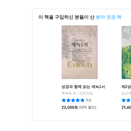
이 책을 구입하신 분들이 산
분야 연관 책
성경과 함께 읽는 에녹1서
제2
육에녹 저
진리의집
김근주
|
5건
22,500
원
(10% 할인)
21,6