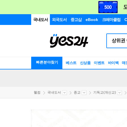
국내도서
외국도서
중고샵
eBook
크레마클럽
C
빠른분야찾기
베스트
신상품
이벤트
바이백
매
웰컴
국내도서
종교
기독교(개신교)