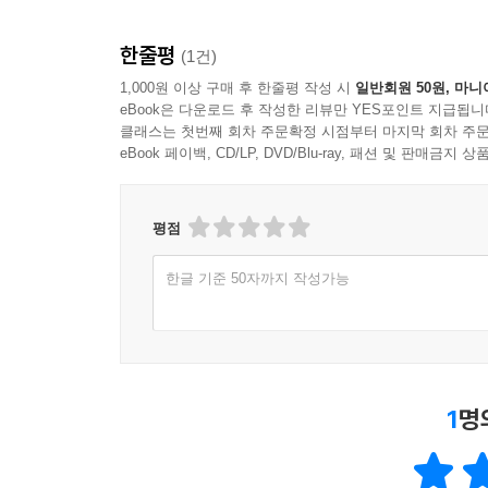
“성경의 진리를 청중의 삶과 연관을 지어 생동감 있
- 임도균 (박사, 한국침례신학대학교 설교학 교수)
한줄평
(1건)
1,000원 이상 구매 후 한줄평 작성 시
일반회원 50원, 마니
eBook은 다운로드 후 작성한 리뷰만 YES포인트 지급됩니
클래스는 첫번째 회차 주문확정 시점부터 마지막 회차 주문
eBook 페이백, CD/LP, DVD/Blu-ray, 패션 및 판매금
평점
한글 기준 50자까지 작성가능
1
명