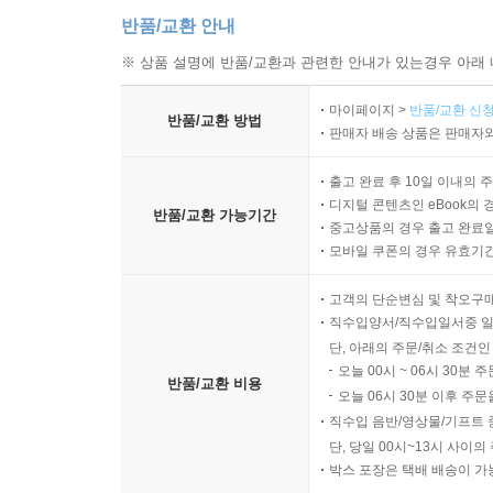
반품/교환 안내
※ 상품 설명에 반품/교환과 관련한 안내가 있는경우 아래 
마이페이지 >
반품/교환 신청
반품/교환 방법
판매자 배송 상품은 판매자와
출고 완료 후 10일 이내의 
디지털 콘텐츠인 eBook의 
반품/교환 가능기간
중고상품의 경우 출고 완료일
모바일 쿠폰의 경우 유효기간(
고객의 단순변심 및 착오구
직수입양서/직수입일서중 일
단, 아래의 주문/취소 조건인
오늘 00시 ~ 06시 30분 
반품/교환 비용
오늘 06시 30분 이후 주문
직수입 음반/영상물/기프트 
단, 당일 00시~13시 사이
박스 포장은 택배 배송이 가