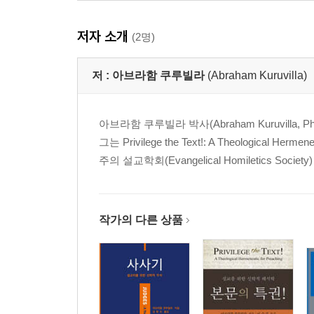
7 설교 서론과 결론을 가꾼다_Crafting Introductions a
8 설교 원고를 숨 쉬는 언어로 빚는다_Producing Manus
저자 소개
9 설교 전달로 말씀 형상을 새긴다_Delivering Sermo
(2명)
설교 여정을 되돌아본다_Conclusion _417
저 :
아브라함 쿠루빌라
(Abraham Kuruvilla)
부록
1. 빅 아이디어 대 신학적 초점 _423
아브라함 쿠루빌라 박사(Abraham Kuruvil
2. 설교 논증 대 시연 _431
그는 Privilege the Text!: A Theologic
3. 설교 원고 주석ㆍ에베소서 1:1~14 _439
주의 설교학회(Evangelical Homiletics Socie
4. 설교 원고 주석ㆍ창세기 26:1~33 _459
참고 자료 _477
찾아보기 _495
작가의 다른 상품