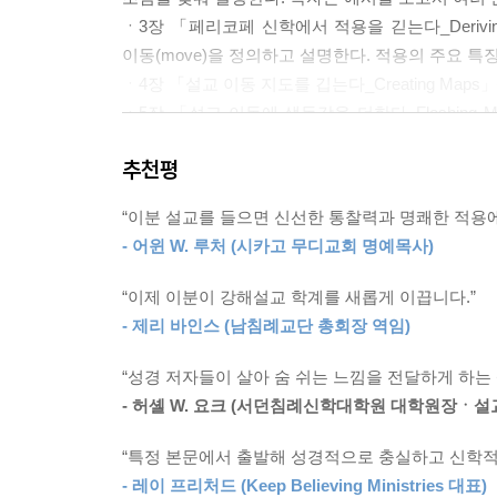
ㆍ3장 「페리코페 신학에서 적용을 긷는다_Deriving App
이동(move)을 정의하고 설명한다. 적용의 주요 
ㆍ4장 「설교 이동 지도를 깁는다_Creating Ma
ㆍ5장 「설교 이동에 생동감을 더한다_Fleshin
뼈에 살을 붙이는 과정처럼, (본문 국면인) 계시(revel
추천평
ㆍ6장 「설교 사상을 예화로 그린다_Illustrati
활용하는 방법을 제시한다.
“이분 설교를 들으면 신선한 통찰력과 명쾌한 적용에
ㆍ7장 「설교 서론과 결론을 가꾼다_Crafting Intr
- 어윈 W. 루처 (시카고 무디교회 명예목사)
설득력 있게 구성하고 활용하는 실제 지침을 제공한
ㆍ8장 「설교 원고를 숨 쉬는 언어로 빚는다_Produ
“이제 이분이 강해설교 학계를 새롭게 이끕니다.”
종류를 비교하고, 또한 설교할 때 전자기기를 활용
- 제리 바인스 (남침례교단 총회장 역임)
신학적ㆍ윤리덕 관점도 다룬다.
ㆍ9장 「설교 전달로 말씀 형상을 새긴다_Deliveri
“성경 저자들이 살아 숨 쉬는 느낌을 전달하게 하는
준비와 설교 직후 마무리를 어떻게 조율할지 등, 
- 허셸 W. 요크 (서던침례신학대학원 대학원장ㆍ설
- 31~32쪽
“특정 본문에서 출발해 성경적으로 충실하고 신학적
- 레이 프리처드 (Keep Believing Ministries 대표)
설교란, 하나님의 목자가 하나님의 말씀을 강해해