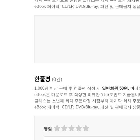
사락 독서모임으로 진행된 클래스는 사락 독서모임 게시판
이러한 현실을 돌봄의 논리를 통해 해소해 나갈 수
eBook 페이백, CD/LP, DVD/Blu-ray, 패션 및 판매금
복지 현장이 재구성되어 ‘돌봄의 논리’가 실천될 때 환
특히 기후위기, 생태 위기, 감염병, 전쟁 등 생존 
소외된 존재, 상처받은 몸, 예측 불가능한 상황
일상의 실천일 뿐 아니라 공동체를 유지하는 사회적
얼마나 중요한지 일깨워준다.
“누가 언급되고, 누가 계속 노력해야 하며, 누가 행
왜냐하면 돌봄의 논리에서는 행위자들이 고정된 역
한줄평
(0건)
의료 현장을 사유의 출발점으로 삼다 ― 아네마리 
1,000원 이상 구매 후 한줄평 작성 시
일반회원 50원, 마니
eBook은 다운로드 후 작성한 리뷰만 YES포인트 지급됩니
아네마리 몰(Annemarie Mol, 1958년~
클래스는 첫번째 회차 주문확정 시점부터 마지막 회차 주문
eBook 페이백, CD/LP, DVD/Blu-ray, 패션 및 판매금
석사학위를, 흐로닝언 대학교에서 철학 박사학위
재직했으며, 2010년부터 현재까지 암스테르담 대
하며, 이론이 아닌 실천에서 철학이 발생할 수 있다
평점
출간했다. 이번 책 『