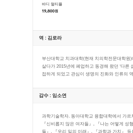
미리-가정된 개체 또는 신중한 개체화 167
바디 멀티플
같은 사람 추가하기 또는 공들여 범주 만들기 175
19,800
원
건강한 행동 또는 도움이 되는 조건들 186
숨어 있는 용감한 사람들 195
역 :
김로라
6장 실천 속의 선 201
행위에서의 도덕성 203
부산대학교 치과대학(현재 치의학전문대학원)에서
능동적인 환자 218
살다가 2015년에 폐업하고 동경해 왔던 ‘다른
의료 서비스 개선하기 229
접하게 되었고 관심이 생명의 진화와 인류의 
번역 243
감사의 말 257
감수 :
임소연
옮긴이 후기 264
후주 270
과학기술학자. 동아대학교 융합대학에서 가르치고
참고문헌 300
『신비롭지 않은 여자들』, 『나는 어떻게 성
인명 찾아보기 312
들』, 『우리 일의 미래』, 『과학과 가치』 등
용어 찾아보기 315