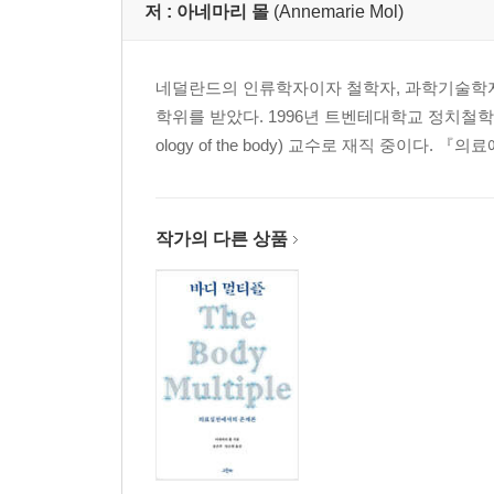
저 :
아네마리 몰
(Annemarie Mol)
3장 시민 그리고 신체 91
네덜란드의 인류학자이자 철학자, 과학기술학
통제하기 또는 주의 기울이기 98
학위를 받았다. 1996년 트벤테대학교 정치철학
길들이기 또는 키우기 104
ology of the body) 교수로 재직 중이다. 『의
결정되기 또는 생존하기 111
누구의 책임인가 또는 무엇을 할 것인가 119
4장 관리하기 대 의사 노릇하기 123
작가의 다른 상품
유익한 사실 또는 목푯값 126
수단 또는 수정 134
계산하기 또는 조율하기 144
의사 관리하기 또는 의사 노릇 공유하기 154
5장 개인 그리고 집단 161