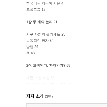
한국어판 지은이 서문 4
프롤로그 12
1장 두 개의 논리 21
서구 사회의 클리셰들 25
능동적인 환자 34
방법 39
책 48
2장 고객인가, 환자인가? 55
제품 또는 과정 60
대상 집단 또는 팀 구성원 70
꿈 또는 지원 77
저자 소개
건강하기를 희망하기 또는 질병과 함께 살기 84
(3명)
내려놓는 행위자 88