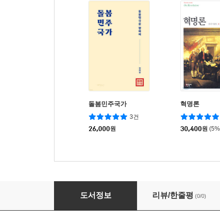
돌봄민주국가
혁명론
3건
26,000
원
30,400
원
(5
돌봄의 논리
도서정보
리뷰/한줄평
(0/0)