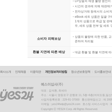
LP상품의 재생 불량 원인이 기
시간의 경과에 의해 재판매가
전자상거래 등에서의 소비자
eBook 세트 상품은 일괄 
1개의 상품으로 취급 및 판매
우, 세트 상품 전부 및 세트
상품의 불량에 의한 반품, 교
소비자 피해보상
준하여 처리됨
환불 지연에 따른 배상
대금 환불 및 환불 지연에 
회사소개
인재채용
이용약관
개인정보처리방침
청소년보호정책
도서홍보안내
대표 : 김석환, 최세라
주소 : 서울시 영등포구 은행로 11, 5층~6층(여의도동,일신
사업자등록번호 : 229-81-37000 통신판매업신고 : 제 200
이메일 : yes24help@yes24.com 호스팅 서비스사업자 :
Copyright ⓒ YES24 Corp. All Rights Reserved.