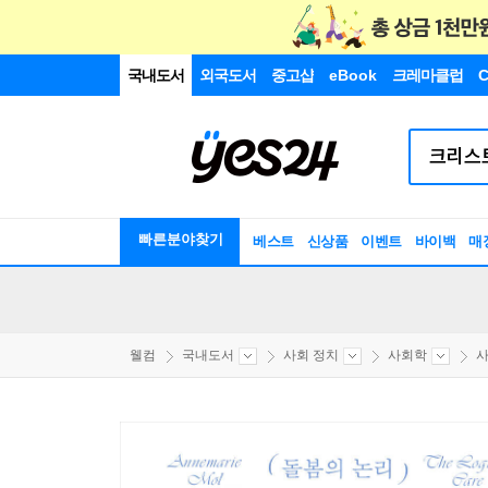
국내도서
외국도서
중고샵
eBook
크레마클럽
C
빠른분야찾기
베스트
신상품
이벤트
바이백
매
웰컴
국내도서
사회 정치
사회학