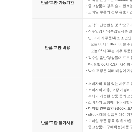
반품/교환 가능기간
중고상품의 경우 출고 완료일
모바일 쿠폰의 경우 유효기간(
고객의 단순변심 및 착오구
직수입양서/직수입일서중 일
단, 아래의 주문/취소 조건인
오늘 00시 ~ 06시 30분 
반품/교환 비용
오늘 06시 30분 이후 주문
직수입 음반/영상물/기프트 
단, 당일 00시~13시 사이
박스 포장은 택배 배송이 가
소비자의 책임 있는 사유로 
소비자의 사용, 포장 개봉에 
복제가 가능한 상품 등의 포장을 
소비자의 요청에 따라 개별
디지털 컨텐츠인 eBook, 
eBook 대여 상품은 대여 기
모바일 쿠폰 등록 후 취소/환
반품/교환 불가사유
중고상품이 구매확정(자동 