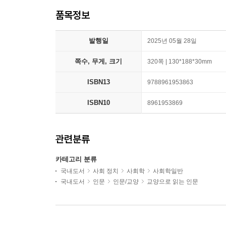
품목정보
발행일
2025년 05월 28일
쪽수, 무게, 크기
320쪽 | 130*188*30mm
ISBN13
9788961953863
ISBN10
8961953869
관련분류
카테고리 분류
국내도서
사회 정치
사회학
사회학일반
국내도서
인문
인문/교양
교양으로 읽는 인문