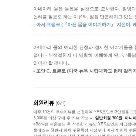
흔히 능동성은 스스로 선택하고 책임지는 개인의 
아네마리 몰은 돌봄을 실천으로 묘사한다. 질병과
제조사의 혈당 측정기 중 하나를 선택하는 것이
논리를 필요로 하는 이유와, 점점 만연해지고 있는
대응함으로써 저혈당을 피하고, 먹는 양을 계산하
- 아서 프랭크 (『아픈 몸을 이야기하기』 지은이,
변화와 어려움에 적극적으로 참여하고, 일상의 문
책임과 실천을 나누는 태도와 연결된다. 돌봄의 논
관련해서 이 책에서 아네마리 몰이 제시하는 주요 개념
아네마리 몰의 예리한 관찰과 섬세한 이야기들을 
‘관리’하는 것이 좋은 돌봄으로 이어지지 못한다는 
얼마나 부적절한지 더 명확히 이해하게 된다. “돌
환자의 가족과 지인, 관계 기관 등 돌봄 팀 전
읽어야 할 것이다.
받아들이고 동시에 신체, 기계, 식품 및 기타 
- 조안 C. 트론토 (미국 뉴욕 시립대학교 헌터 칼리
실험에 참여하면서 서로의 경험을 존중해야 한다.
강조한다.
한국 사회와 돌봄의 위기 : 모든 것, 모든 사람이 
회원리뷰
(0건)
매주 10건의 우수리뷰를 선정하여 YES포인트 3만원을 드
한국 사회는 초고령화, 만성질환 증가, 가족 돌봄의
3,000원 이상 구매 후 리뷰 작성 시
일반회원 300원, 마니아
환자’를 중심으로 설계되어 있는 것과 무관하지 않다
eBook은 다운로드 후 작성한 리뷰만 YES포인트 지급됩니
클래스는 첫번째 회차 주문확정 시점부터 마지막 회차 주문
내리기 어렵다. 이때 환자는 자기 자신이 ‘판단할 수