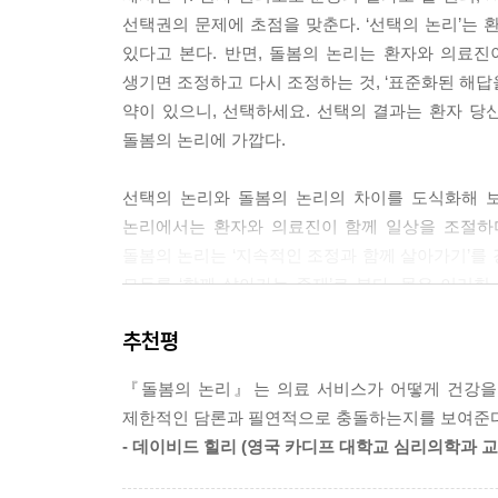
길들이려는 끈질긴 시도가 좋은 돌봄에 포함되어 있
선택권의 문제에 초점을 맞춘다. ‘선택의 논리’는
한다. 기술은 우리가 원하는 대로 작동되지 않고, 
있다고 본다. 반면, 돌봄의 논리는 환자와 의료진
--- 「4장 관리하기 대 의사 노릇하기」 중에서
생기면 조정하고 다시 조정하는 것, ‘표준화된 해답
약이 있으니, 선택하세요. 선택의 결과는 환자 당신
돌봄의 논리에서 볼 때, 공중보건 캠페인의 첫 번째
돌봄의 논리에 가깝다.
다는 점이다. 좋은 돌봄은 특정성에 따라 달라지는
--- 「5장 개인 그리고 집단」 중에서
선택의 논리와 돌봄의 논리의 차이를 도식화해 보
논리에서는 환자와 의료진이 함께 일상을 조절하며
이 모든 활동에도 불구하고, 환자는 세상을 통제할 수
돌봄의 논리는 ‘지속적인 조정과 함께 살아가기’를 
든 것들이 예측할 수 없게 움직인다. 삶의 다양한 
모두를 ‘함께 살아가는 존재’로 본다. 몰은 이러
할 수도 있고 실패할 수도 있지만, 어느 쪽이든 감
“시장 창출로 인해 고통이 야기되는 곳에서는 돌
추천평
현대인의 사고방식에는 ‘우리 인간’이 세상을 지배
--- 「6장 실천 속의 선」 중에서
그러나 당뇨병과 함께하는 삶이 보여주듯이 삶은 
『돌봄의 논리』는 의료 서비스가 어떻게 건강을 
하지 말고, “그 대신, 돌보자.”라고 몰은 제안한다.
제한적인 담론과 필연적으로 충돌하는지를 보여준다
- 데이비드 힐리 (영국 카디프 대학교 심리의학과 교
능동적인 환자와 의사 노릇