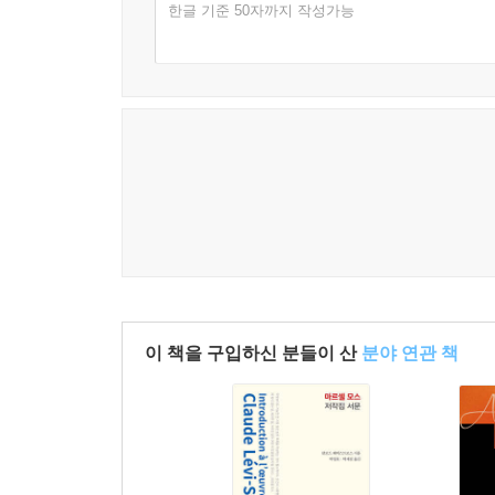
돌봄의 논리』는 2006년에 네덜란드어판이, 200
한글 기준 50자까지 작성가능
『바디 멀티플』은 동맥경화증의 사례를 통해 “다중적 
행위와 맥락 속에서 수행된다는 점을 강조한다. 
정의된다고 몰은 주장한다. 이러한 주장은 의료
당뇨병을 앓고 있는 환자를 모델로 환자와 의료진의
등을 제시하였다. 최근에 출간한 두 권의 저서 『이론에서
중심으로 인간과 환경, 지식 그리고 존재의 관계를
왔으며, 국내에서는 의료사회학, 과학기술학(STS)
이 책을 구입하신 분들이 산
분야 연관 책