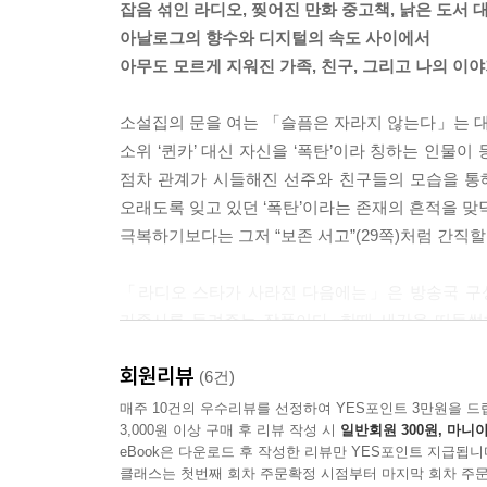
잡음 섞인 라디오, 찢어진 만화 중고책, 낡은 도서 
아날로그의 향수와 디지털의 속도 사이에서
아무도 모르게 지워진 가족, 친구, 그리고 나의 이
소설집의 문을 여는 「슬픔은 자라지 않는다」는 대
소위 ‘퀸카’ 대신 자신을 ‘폭탄’이라 칭하는 인물
점차 관계가 시들해진 선주와 친구들의 모습을 통
오래도록 잊고 있던 ‘폭탄’이라는 존재의 흔적을 맞
극복하기보다는 그저 “보존 서고”(29쪽)처럼 간직
「라디오 스타가 사라진 다음에는」은 방송국 구성
가족사를 들려주는 작품이다. 한때 세간을 떠들썩
상상력에 그 시절 횡행한 독재정권의 국가 폭력 문
회원리뷰
(6건)
해설을 쓴 문학평론가 전승민은 김본의 소설에는 “
매주 10건의 우수리뷰를 선정하여 YES포인트 3만원을 드
3,000원 이상 구매 후 리뷰 작성 시
일반회원 300원, 마니아
「슬픔은 자라지 않는다」의 선주가 도서관 서고를 
eBook은 다운로드 후 작성한 리뷰만 YES포인트 지급됩니
「차라리 잠든 밤」의 ‘나’는 방송국 PD이다. ‘나
클래스는 첫번째 회차 주문확정 시점부터 마지막 회차 주문