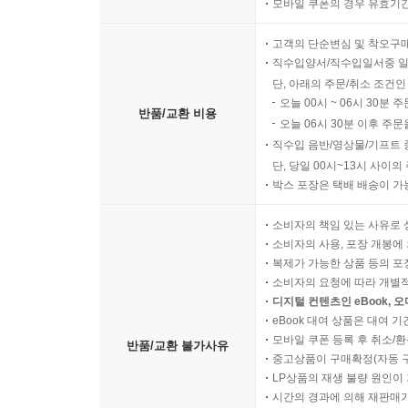
모바일 쿠폰의 경우 유효기간(
고객의 단순변심 및 착오구
직수입양서/직수입일서중 일
단, 아래의 주문/취소 조건인
오늘 00시 ~ 06시 30분 
반품/교환 비용
오늘 06시 30분 이후 주문
직수입 음반/영상물/기프트 
단, 당일 00시~13시 사이
박스 포장은 택배 배송이 가
소비자의 책임 있는 사유로 
소비자의 사용, 포장 개봉에 
복제가 가능한 상품 등의 포장을 
소비자의 요청에 따라 개별
디지털 컨텐츠인 eBook, 
eBook 대여 상품은 대여 기
모바일 쿠폰 등록 후 취소/환
반품/교환 불가사유
중고상품이 구매확정(자동 
LP상품의 재생 불량 원인이 기
시간의 경과에 의해 재판매가