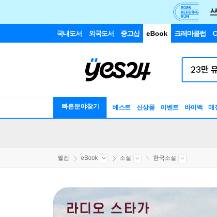
국내도서
외국도서
중고샵
eBook
크레마클럽
C
빠른분야찾기
베스트
신상품
이벤트
바이백
매
웰컴
eBook
소설
한국소설