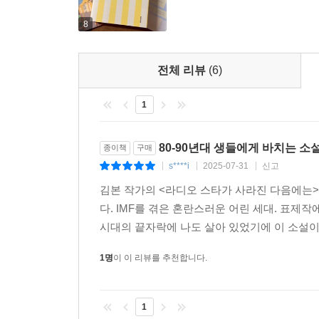
할아버지, 할머니, 고모와 삼촌, 그리고 부모 삼
8
“액운”(273쪽)이 닥쳤다고 믿는 ‘나’는 실제로 
‘가족’이라는 혈육 공동체에서 벗어나는 결말부는 
전체 리뷰
(6)
「안개가 시작된다」는 어릴 적 이혼한 부모 양측이 
1
명을 달리한 사촌언니를 떠나보낸 ‘나’는 남겨진 사
사회가 규정한 소위 ‘정상 가족’이라는 틀에서는
남긴 채 가족의 의미를 다시 한번 생각하게 하는 매
80-90년대 생들에게 바치는 소
종이책
구매
s****i
2025-07-31
신고
|
|
|
새로운 이름으로 살 수 있다면 무엇을 택할 수 있을
김본 작가의 <라디오 스타가 사라진 다음에는>
다. IMF를 겪은 혼란스러운 어린 세대. 표제
소설집의 대미를 장식하는 「숙희의 미래」는 전(前)
시대의 끝자락에 나도 살아 있었기에 이 소설이 
있다면 무엇을 택할 수 있을까?”(360쪽)라는 질
돌보게 된 미래, 무명 가수로 살고 있는 숙희의
1명
이 이 리뷰를 추천합니다.
해설에서 “우리는 과거를 일방적으로 상속받기만
드러내고 새롭게 긍정”(408~409쪽)하게 된다고 해
1
선대 여성의 삶을 떠올리며 자신의 현재를 다잡는 