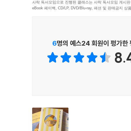
은 두 사람이 각자 지닌 남모를 상처를 서로를 
사락 독서모임으로 진행된 클래스는 사락 독서모임 게시판
슬램덩크]의 텔레비전 판인 만화 [슬램덩크]가 재
eBook 페이백, CD/LP, DVD/Blu-ray, 패션 및 판매금
성우에 따라 목소리가 달라서 시청자는 늘 “혼합되고 
재하와 함께하는 더빙 연습, 그 ‘목소리들의 겹침’
변화시켜나가는 과정이 깊은 여운을 남긴다.
6
명의 예스24 회원이 평가한
살아온 세월이 담긴 사람의 얼굴,
8.
그 얼굴을 닮은 가족들의 다채로운 모습들
「슬픔은 자라지 않는다」 「라디오 스타가 사라진
집」 「뱀이 쫓아온다」 「안개가 시작된다」는 가족
「내일의 집」은 어린 시절 엄마를 따라 미국을 세
작가가 편집자와의 인터뷰를 통해 밝힌바 「내일의
경험이 담겨 있다. 아메리칸드림이 번번이 좌절되고 
한국문학의 한 지류인 강렬한 여성 성장소설의 계보
「내일의 집」이 고모할머니와 엄마, 엄마의 친구,