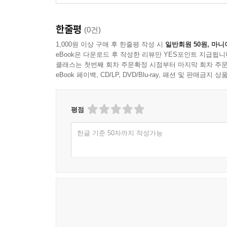
나와 가장 가깝게 여겨지는 가족의 삶을 실은 타
한줄평
(0건)
들여다봄으로써 가족과 그 역사뿐 아니라 그 사회의 
1,000원 이상 구매 후 한줄평 작성 시
일반회원 50원, 마니
역할을 수행하는 동시에 우리가 잊고 있던 주위 소
eBook은 다운로드 후 작성한 리뷰만 YES포인트 지급됩니
클래스는 첫번째 회차 주문확정 시점부터 마지막 회차 주문
eBook 페이백, CD/LP, DVD/Blu-ray, 패션 및 판매금
평점
한글 기준 50자까지 작성가능