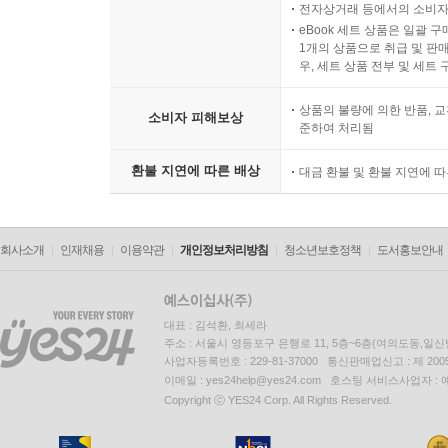
전자상거래 등에서의 소비자
eBook 세트 상품은 일괄 
1개의 상품으로 취급 및 판매
우, 세트 상품 전부 및 세트
상품의 불량에 의한 반품, 교
소비자 피해보상
준하여 처리됨
환불 지연에 따른 배상
대금 환불 및 환불 지연에 
회사소개
인재채용
이용약관
개인정보처리방침
청소년보호정책
도서홍보안내
대표 : 김석환, 최세라
주소 : 서울시 영등포구 은행로 11, 5층~6층(여의도동,일신
사업자등록번호 : 229-81-37000 통신판매업신고 : 제 200
이메일 : yes24help@yes24.com 호스팅 서비스사업자 :
Copyright ⓒ YES24 Corp. All Rights Reserved.