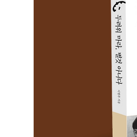
3. 사라져서 사는 것들
돌아가는 몸짓 | 감꽃 134
잘라버리게 | 가위 137
사라지는 것이 있어서 사는구나 | 종 142
그날은 반드시 온다 | 시계 146
마침내 사랑이다 | 휴대용 빗 148
길에서 길을 찾아라 | 도토리나무 낙엽 152
세상이 아늑하고 평안하다 | 호박 덩굴손 157
이름과 이름의 주인 | 날벌레 160
짝을 부르는 이 | 매미 163
우리가 떨어져야 우리가 살아남는다 | 감 165
죽어도 죽지 않는 | 민들레 씨앗 169
외로움은 없는 것 | 정관평의 돌 171
자연의 힘 | 아기 솔방울 176
끔찍한 발명품 | 클로버 서표 179
벌레가 나뭇잎을 갉아먹지 않으면 | 감나무 잎 181