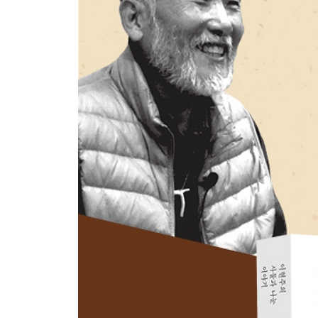
모든 것이 사랑의 표현이다 | 부채 76
자네 속에도 불이 타고 있네 | 향 80
버림받지 않았다 | 병뚜껑 84
순결한 몸 | 호미 88
그것 참 안됐군 | 찻주전자 91
본향 가는 길 | 도토리 껍질 95
천국에는 교회가 없다 | 열쇠 97
겁나는 물건 | 두루마리 휴지 101
모두가 옳은 말씀 | 죽필 104
냄새는 사라지지 않는다 | 떨어진 꽃 107
진짜와 가짜 | 도기 112
허공의 무게 | 너트 116
모든 사건이 거울이다 | 밟혀 죽은 개구리 118
최후의 단추를 누르는 손 | 원격 조종기 122
두려울 것이 없는 이유 | 부서진 빨래집게 128
비어서 쓸모 있다 | 집게 130