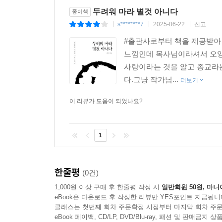
두려워 마라 별것 아니다
종이책
s********7
2025-06-22
신고
|
|
|
#출판사로부터 책을 제공받아 
느낌인데 목사님이라셔서 오잉
사랑이라는 것을 알고 종교라
다.그냥 작가님...
더보기
이 리뷰가 도움이 되었나요?
1
한줄평
(0건)
1,000원 이상 구매 후 한줄평 작성 시
일반회원 50원, 마니
eBook은 다운로드 후 작성한 리뷰만 YES포인트 지급됩니
클래스는 첫번째 회차 주문확정 시점부터 마지막 회차 주문
eBook 페이백, CD/LP, DVD/Blu-ray, 패션 및 판매금