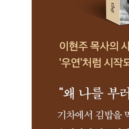
후광이 있구나! | 호박씨 186
아무것도 아닌 모든 것 | 포도 뼈다귀 188
평화를 사랑하는 사람, 이현주_권정생(아동문학가) 