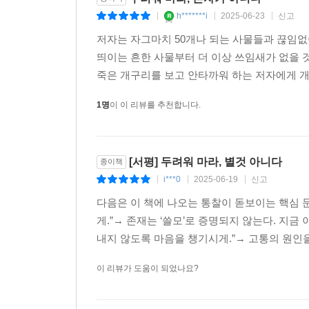
h*******i
2025-06-23
신고
|
|
|
“스승님, 두려워서 못 살겠습니다.”
“무엇이 두려우냐?”
저자는 자그마치 50개나 되는 사물들과 끊임없
“세상에 아무도 없고 저 혼자 있는 것 같습니다.”
띄이는 흔한 사물부터 더 이상 쓰임새가 없을 
“아무도 없고 너 혼자 있는데 무엇이 두렵단 말이냐?
죽은 개구리를 보고 안타까워 하는 저자에게 개구
1명
이 이 리뷰를 추천합니다.
사물들의 입을 빌려 전하는 이현주 목사의 오랜 마음공
돌이 입을 연다. 그래서 그 입이 하는 말을 그 귀가
[서평] 두려워 마라, 별것 아니다
* 이 책은 2012년에 출간된 《사랑 아닌 것이 없다
종이책
i***0
2025-06-19
신고
|
|
|
다음은 이 책에 나오는 통찰이 돋보이는 핵심 
게.”→ 존재는 ‘쓸모’로 증명되지 않는다. 지금
내지 않도록 마음을 챙기시게.”→ 고통의 원인을
이 리뷰가 도움이 되었나요?