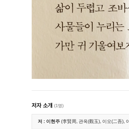
저자 소개
(1명)
저 :
이현주
(李賢周, 관옥(觀玉), 이오(二吾), 