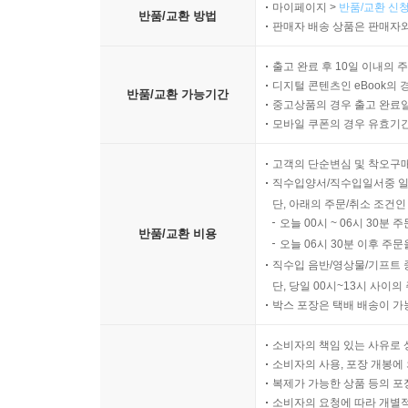
마이페이지 >
반품/교환 신청
반품/교환 방법
판매자 배송 상품은 판매자와
출고 완료 후 10일 이내의 
디지털 콘텐츠인 eBook의 
반품/교환 가능기간
중고상품의 경우 출고 완료일
모바일 쿠폰의 경우 유효기간(
고객의 단순변심 및 착오구
직수입양서/직수입일서중 일
단, 아래의 주문/취소 조건인
오늘 00시 ~ 06시 30분 
반품/교환 비용
오늘 06시 30분 이후 주문
직수입 음반/영상물/기프트 
단, 당일 00시~13시 사이
박스 포장은 택배 배송이 가
소비자의 책임 있는 사유로 
소비자의 사용, 포장 개봉에 
복제가 가능한 상품 등의 포장을 
소비자의 요청에 따라 개별