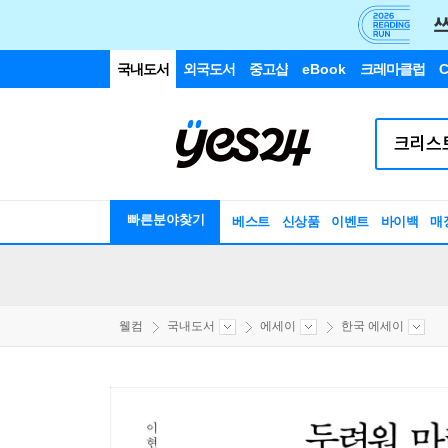
국내도서
외국도서
중고샵
eBook
크레마클럽
C
빠른분야찾기
베스트
신상품
이벤트
바이백
매
웰컴
국내도서
에세이
한국 에세이