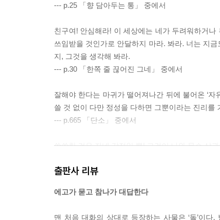
--- p.25 「향 담아두는 통」 중에서
친구여! 안심해라! 이 세상에는 네가 두려워하거나 
쓰임받을 것인가로 안달하지 마라. 봐라. 너는 지금
지, 그것을 생각해 봐라.
--- p.30 「한쪽 줄 끊어진 그네」 중에서
잘해야 한다는 마귀가 떨어져나간 뒤에 불어온 ‘자유’
쓸 것 없이 다만 정성을 다하면 그뿐이라는 진리를
--- p.665 「단소」 중에서
쓸쓸한 것은 자네 감정일 뿐! 그것이 나와 무슨 상
다린다면 그것은 내 속에 채워져야 할 빈자리가 있다
출판사 리뷰
--- p.67 「빈 의자」 중에서
에고가 묻고 참나가 대답한다
논리라는 그릇으로는 담을 수 없는 신비가 여기 있다
찬가지로, 사랑 아닌 것도 사랑의 다른 표현인 것이
맨 처음 대화의 상대로 등장하는 사물은 ‘돌’이다