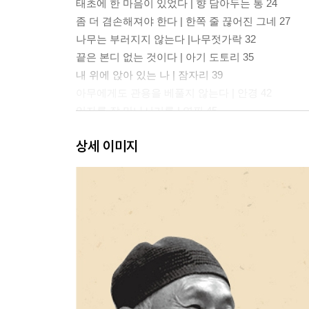
태초에 한 마음이 있었다 | 향 담아두는 통 24
좀 더 겸손해져야 한다 | 한쪽 줄 끊어진 그네 27
나무는 부러지지 않는다 |나무젓가락 32
끝은 본디 없는 것이다 | 아기 도토리 35
내 위에 앉아 있는 나 | 잠자리 39
아무에게도 관용을 베풀지 않는다 | 안경 42
임자를 잘 만나시기를 | 연필 45
줄은 버틸 만큼 버틴다 | 빨랫줄 47
상세 이미지
참사람은 마음을 거울처럼 쓴다 | 손거울 50
고운 노래는 언덕을 넘지 않는 법 | 마이크 55
함께 흐르면 어지럽지 않다 | 해바라기 열매 57
누가 탓하랴 | 타다 남은 모기향 60
잘해야 한다는 귀신 | 단소 63
나그네로 가득 찬 주인 | 빈 의자66
날카로운 끝 | 송곳 72
2. 사랑으로 표현하는 것들