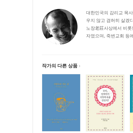
대한민국의 감리교 목사,
우지 않고 겸허히 살겠다
노장老莊사상에서 비롯된
자였으며, 죽변교회 등에
작가의 다른 상품