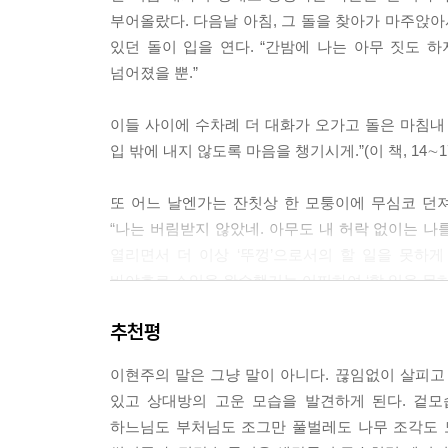
나에게 드러내는 나의 모습이다. 그래서 내 일찍
부어올랐다. 다음날 아침, 그 돌을 찾아가 마주앉아서
--- p.78 「부채」 중에서
있던 돌이 입을 연다. “간밤에 나는 아무 짓도 하
넘어졌을 뿐.”
누구한테 쓰임을 받으려고, 세상에 필요한 존재가 
되려고 하늘에서 내려오는 거냐고. 부디 자네한테 
이들 사이에 수차례 더 대화가 오가고 돌은 마침내 
있어. 그렇게 날마다 그날 하루만 살게나. 무엇보다
입 밖에 내지 않도록 마음을 챙기시게.”(이 책, 14∼1
--- p.94 「찻주전자」 중에서
또 어느 날엔가는 잔칫상 한 모퉁이에 무심코 던져
“과거의 성과를 돌아보며 우쭐해지는 마음, 과거의 
“나는 버림받지 않았네. 아무도 내 허락 없이는 나를
라보게. 그것이 자네가 ‘과거’라고 부르는 것을 
열리면서 더 이상 ‘뚜껑’으로서의 할 일을 못하게
자네가 ‘과거’라고 부르는 것들의 힘을 북돋아주어 
바야흐로 소임을 완수했거늘 어찌하여 ‘할 일을 못하게
“그것들이 어째서 도둑인가?”
“도둑이지. 도둑도 아주 굉장한 도둑일세. 자네의 진
추천평
이렇게 병뚜껑은 ‘뚜껑은 열리려고 있는 것’이라는 새
--- p.138 「가위」 중에서
이현주의 말은 그냥 말이 아니다. 끊임없이 살피고
이 책에는 ‘쓸모’가 있어야 한다는 우리 세상의 관
“어떻게 하는 것이 나를 사랑이신 그분께 맡기는 것인
있고 상대방의 고운 모습을 발견하게 된다. 겉모
어디엔가 존재 이유가 있다고 생각되면, 다시 
를 부러뜨릴 수도 있고 잃어버릴 수도 있고 잘 간직
하느님도 부처님도 조그만 풀벌레도 나무 조각도 모
불안해한다. 내가 보기에 그건 참 딱한 병이다”라고
이 내가 너를 사랑하는 길이다. 너는 누구 것인가?”