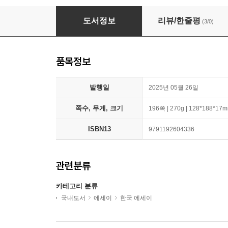
두려워 마라, 별것 아니다
도서정보
리뷰/한줄평
(3/0)
품목정보
발행일
2025년 05월 26일
쪽수, 무게, 크기
196쪽 | 270g | 128*188*17
ISBN13
9791192604336
관련분류
카테고리 분류
국내도서
에세이
한국 에세이