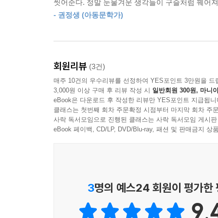
씻어준다. 정말 눈물겨운 생각들이 구슬처럼 꿰어져
운운하자 “어째서 자네는 생각이 마냥 ‘쓸모’ 
--- p.150 「휴대용 빗」 중에서
- 권정생 (아동문학가)
말인가?”라며 안타까워하고, 찻주전자는 “누구에게
것으로 오늘 하루만 사시게”라고 위로한다.
“우리가 이렇게 떨어지지 않으면 열매들이 제대로 
“오, 그러니까 네가 너를 희생하여 다른 열매를 살린
그밖에도, 채 여물지 못한 채 비바람에 떨어진 아
“희생? 희생이 무엇인가? 우린 그런 일 할 줄 모
회원리뷰
(3건)
“소용없게 되었구나”, 빈 의자를 보고는 “쓸쓸하겠
우리가 살아남는단 말일세. 아직도 내 말을 못 알아
매주 10건의 우수리뷰를 선정하여 YES포인트 3만원을 드
두려움과 불안함과 외로움, 쓸모에 집착하거나 잘해야
--- p.167 「감」 중에서
3,000원 이상 구매 후 리뷰 작성 시
일반회원 300원, 마니아
저자는 ‘내 생각, 내 판단’을 비울 때, 사물들의 말
eBook은 다운로드 후 작성한 리뷰만 YES포인트 지급됩니
클래스는 첫번째 회차 주문확정 시점부터 마지막 회차 주문
“스승님, 두려워서 못 살겠습니다.”
사락 독서모임으로 진행된 클래스는 사락 독서모임 게시판
사물들의 입을 빌려 전하는 이현주 목사의 오랜 마
“무엇이 두려우냐?”
eBook 페이백, CD/LP, DVD/Blu-ray, 패션 및 판매금
“세상에 아무도 없고 저 혼자 있는 것 같습니다.”
이현주 목사와 친구로서 막역하게 지냈던 동화작가 
“아무도 없고 너 혼자 있는데 무엇이 두렵단 말이냐?
말이 아니다. 끊임없이 살피고 생각하고 고민하고 
모습을 발견하게 된다. 겉모습도 속모습도 알아보게
--- p.192 「포도 뼈다귀」 중에서
풀벌레도 나무 조각도 모두 하나가 된다. 그게 모두
3
명의 예스24 회원이 평가한
9.
권정생 선생의 글처럼, 저자는 이 책에 등장하는 모