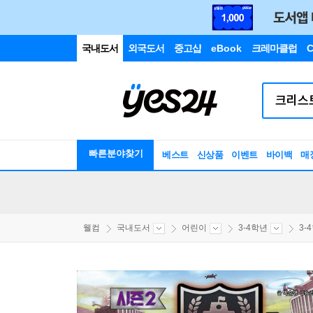
국내도서
외국도서
중고샵
eBook
크레마클럽
C
빠른분야찾기
베스트
신상품
이벤트
바이백
매
웰컴
국내도서
어린이
3-4학년
3-