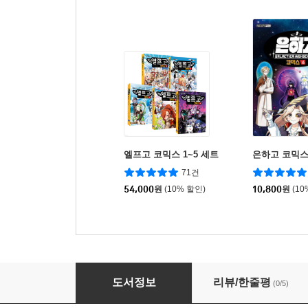
엘프고 코믹스 1~5 세트
은하고 코믹스
71건
54,000
원
(10% 할인)
10,800
원
(10
좀비고등학교 코믹스 시즌2 15
도서정보
리뷰/한줄평
(0/5)