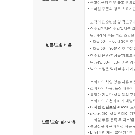
중고상품의 경우 출고 완료일
모바일 쿠폰의 경우 유효기간(
고객의 단순변심 및 착오구
직수입양서/직수입일서중 일
단, 아래의 주문/취소 조건인
오늘 00시 ~ 06시 30분 
반품/교환 비용
오늘 06시 30분 이후 주문
직수입 음반/영상물/기프트 
단, 당일 00시~13시 사이
박스 포장은 택배 배송이 가
소비자의 책임 있는 사유로 
소비자의 사용, 포장 개봉에 
복제가 가능한 상품 등의 포장을 
소비자의 요청에 따라 개별
디지털 컨텐츠인 eBook, 
eBook 대여 상품은 대여 기
모바일 쿠폰 등록 후 취소/환
반품/교환 불가사유
중고상품이 구매확정(자동 
LP상품의 재생 불량 원인이 기