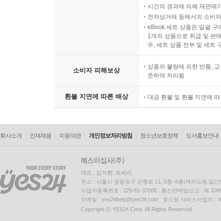
시간의 경과에 의해 재판매가
전자상거래 등에서의 소비자
eBook 세트 상품은 일괄 
1개의 상품으로 취급 및 판매
우, 세트 상품 전부 및 세트
상품의 불량에 의한 반품, 교
소비자 피해보상
준하여 처리됨
환불 지연에 따른 배상
대금 환불 및 환불 지연에 
회사소개
인재채용
이용약관
개인정보처리방침
청소년보호정책
도서홍보안내
대표 : 김석환, 최세라
주소 : 서울시 영등포구 은행로 11, 5층~6층(여의도동,일신
사업자등록번호 : 229-81-37000 통신판매업신고 : 제 200
이메일 : yes24help@yes24.com 호스팅 서비스사업자 :
Copyright ⓒ YES24 Corp. All Rights Reserved.