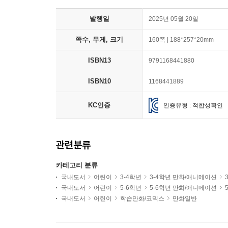
발행일
2025년 05월 20일
쪽수, 무게, 크기
160쪽 | 188*257*20mm
ISBN13
9791168441880
ISBN10
1168441889
KC인증
인증유형 : 적합성확인
관련분류
카테고리 분류
국내도서
어린이
3-4학년
3-4학년 만화/애니메이션
국내도서
어린이
5-6학년
5-6학년 만화/애니메이션
국내도서
어린이
학습만화/코믹스
만화일반