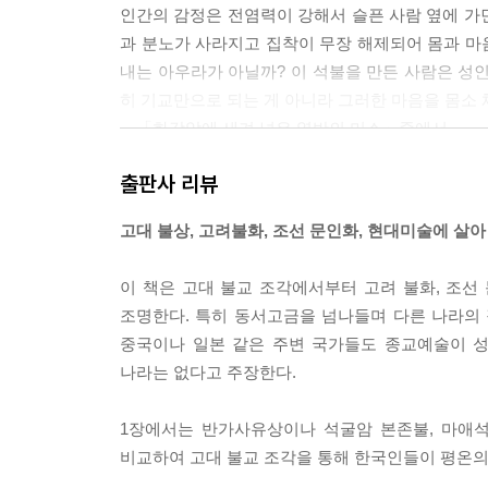
인간의 감정은 전염력이 강해서 슬픈 사람 옆에 가면
과 분노가 사라지고 집착이 무장 해제되어 몸과 마
내는 아우라가 아닐까? 이 석불을 만든 사람은 성
히 기교만으로 되는 게 아니라 그러한 마음을 몸소
---「화강암에 새겨 넣은 열반의 미소」중에서
출판사 리뷰
불교 경전인 『화엄경』에는 “하나가 곧 전체이고, 
에도 전체가 들어 있다는 뜻이다. 이는 우주 안에 
고대 불상, 고려불화, 조선 문인화, 현대미술에 살아
전체가 조화를 이룬 가운데 개체들이 자기 역할을 
이 책은 고대 불교 조각에서부터 고려 불화, 조
고려 불화는 그러한 우주의 화엄 세계를 형상화하
조명한다. 특히 동서고금을 넘나들며 다른 나라의
신, 현상과 이데아, 구상과 추상이라는 이분법적 분
중국이나 일본 같은 주변 국가들도 종교예술이 성
---「속세의 고통을 치유하는 광명의 빛」중에서
나라는 없다고 주장한다.
오늘날 단기적인 성과에 집착하고 남과의 경쟁에 지
1장에서는 반가사유상이나 석굴암 본존불, 마애
의 사회에서는 여가가 경제적 가치를 지니게 되면서
비교하여 고대 불교 조각을 통해 한국인들이 평온
자기를 위한 시간이고, 자기 본성을 찾아가는 시