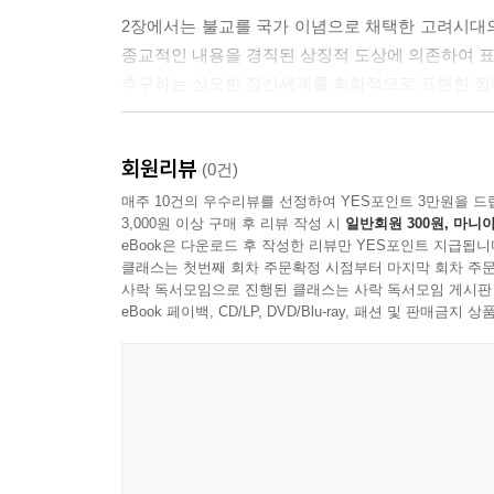
각하고, 어떻게 활용했을까?
2장에서는 불교를 국가 이념으로 채택한 고려시대
---「자기의 본성을 찾아가는 소중한 시간」중에서
종교적인 내용을 경직된 상징적 도상에 의존하여 표현
추구하는 심오한 정신세계를 회화적으로 표현한 점
신윤복의 〈연당의 여인〉에서 느껴지는 매력 역시 
외모도 아무런 문제가 되지 않는다. 진정한 휴식이란
3장에서는 유교가 지배 이념이 된 조선시대의 문
로 아무런 분별과 판단 없이 그냥 존재할 필요가 있
회원리뷰
기운을 생동감 있게 표현함으로써 정신적 평온함을 성
(0건)
미학’이고 ‘현존의 아름다움’이다.
모두 평범한 일상에서 정신적 평온함을 구현한 작품
매주 10건의 우수리뷰를 선정하여 YES포인트 3만원을 드
---「자기의 본성을 찾아가는 소중한 시간」중에서
3,000원 이상 구매 후 리뷰 작성 시
일반회원 300원, 마니아
eBook은 다운로드 후 작성한 리뷰만 YES포인트 지급됩니
4장에서는 오늘날 현대미술에서 평온의 미의식이 
이처럼 바로크풍의 작품은 연극적인 효과를 통해 
클래스는 첫번째 회차 주문확정 시점부터 마지막 회차 주문
마애불처럼 새겨 놓은 박수근을, 조각에서는 고
사락 독서모임으로 진행된 클래스는 사락 독서모임 게시판
열반에 이른 부처를 보듯이 평온하기만 하다. 이것
소개했다. 그리고 동시대 미술의 사례로는 보따리 
eBook 페이백, CD/LP, DVD/Blu-ray, 패션 및 판매금
앉은 이후에 드러나는 인간의 평온한 본성에 있기 
간미가 느껴진다.
최광진의 '한국의 미학과 미의식' 시리즈 완간! (총 5
이처럼 최종태의 예술세계는 물질화되기 어려운 인
이 책은 저자가 15년 동안 집필한 ‘한국의 미학과
술가로서의 여정은 순수한 인간 본성에서 창조적 
한국 사회가 지닌 우울한 불행감의 본질적 원인
진선미(眞善美) 가 ‘삼위일체’로 융합된 예술을 꿈꾸
진단한다. 그리고 ‘신명’, ‘해학’, ‘소박’, ‘