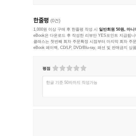
수 있다고 주장한다.
---「성모상으로 환생한 반가사유상」중에서
한줄평
(0건)
신명은 삶의 역경을 극복하는 흥겨운 미의식이라면
인간 중심주의 문화를 치유할 수 있는 자연 친화
1,000원 이상 구매 후 한줄평 작성 시
일반회원 50원, 마니
eBook은 다운로드 후 작성한 리뷰만 YES포인트 지급됩니
명상적인 미의식이다.
클래스는 첫번째 회차 주문확정 시점부터 마지막 회차 주문
eBook 페이백, CD/LP, DVD/Blu-ray, 패션 및 판매금
이 시리즈가 나오는 동안 케이팝에서 시작한 한류가 
그 한류의 완성은 다름 아닌 한국의 미학이 되어야
혼탁하고 격동적인 삶을 지혜롭게 극복하기 위해서
평점
한글 기준 50자까지 작성가능
또한 저자는 앞으로의 시대는 물건을 파는 시대가
한국의 4대 미의식이 세계인들을 행복하게 할 유
우리도 잘 알지 못했던 한국미술의 가치를 되짚고
제안한다.