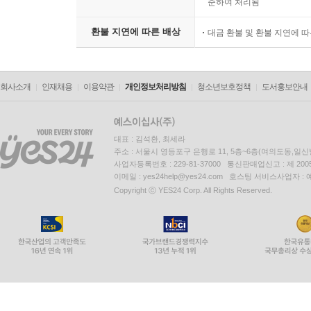
준하여 처리됨
환불 지연에 따른 배상
대금 환불 및 환불 지연에 
회사소개
인재채용
이용약관
개인정보처리방침
청소년보호정책
도서홍보안내
대표 : 김석환, 최세라
주소 : 서울시 영등포구 은행로 11, 5층~6층(여의도동,일신
사업자등록번호 : 229-81-37000 통신판매업신고 : 제 200
이메일 : yes24help@yes24.com 호스팅 서비스사업자 :
Copyright ⓒ YES24 Corp. All Rights Reserved.