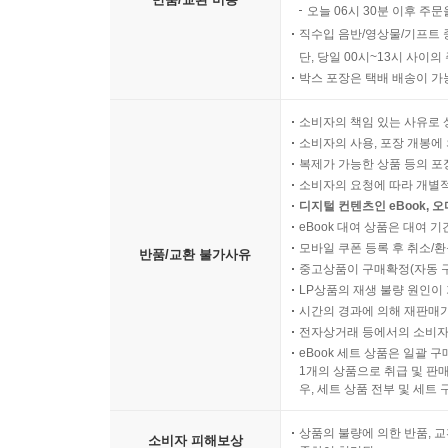
오늘 06시 30분 이후 주문
직수입 음반/영상물/기프트 
단, 당일 00시~13시 사이
박스 포장은 택배 배송이 가
소비자의 책임 있는 사유로 
소비자의 사용, 포장 개봉에 
복제가 가능한 상품 등의 포장을 
소비자의 요청에 따라 개별
디지털 컨텐츠인 eBook, 
eBook 대여 상품은 대여 기
모바일 쿠폰 등록 후 취소/환
반품/교환 불가사유
중고상품이 구매확정(자동 
LP상품의 재생 불량 원인이 기
시간의 경과에 의해 재판매가
전자상거래 등에서의 소비자
eBook 세트 상품은 일괄 
1개의 상품으로 취급 및 판매
우, 세트 상품 전부 및 세트
상품의 불량에 의한 반품, 교
소비자 피해보상