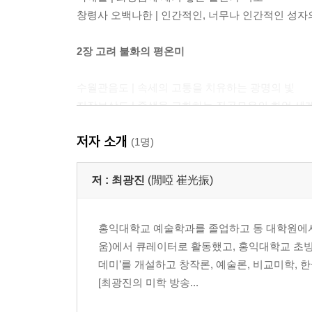
창령사 오백나한 | 인간적인, 너무나 인간적인 성자
2장 고려 불화의 평온미
수월관음도 | 속세의 고통을 치유하는 광명의 빛
지장보살도 | 중생을 교화하는 진공묘유의 화엄 세
아미타불도 | 극락세계로 인도하는 광명의 파동
저자 소개
비로자나불과 오백나한도 | 부분이 전체가 되는 프
(1명)
3장 조선 문인화의 평온미
저 :
최광진
(閒啞 崔光振)
관수도 | 흐르는 물과 하나 된 무심의 경지
홍익대학교 예술학과를 졸업하고 동 대학원에서
탁족도 | 더위와 마음을 동시에 씻겨주는 피서법
움)에서 큐레이터로 활동했고, 홍익대학교 초빙교수
조어도 | 마음을 비우는 기다림의 미학
데미’를 개설하고 창작론, 예술론, 비교미학,
관월도 | 보름달을 보며 배우는 인생의 지혜
[최광진의 미학 방송...
여가도 | 자기의 본성을 찾아가는 소중한 시간
오수도 | 한낮에 즐기는 절반의 삼매