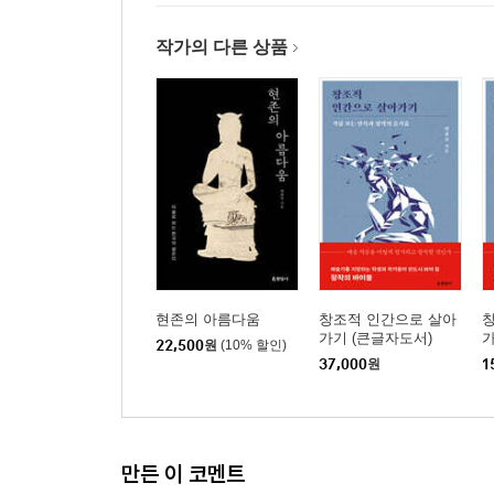
도석인물화 | 깊은 삼매로서 도달한 열반의 경지
작가의 다른 상품
4장 현대미술로 구현된 평온미
박수근 | 마애불처럼 새겨 넣은 평온한 서민들의 일
최종태 | 성모상으로 환생한 반가사유상
김수자 | 이원적 대립과 갈등을 치유하는 바느질의 
맺음말 | 진흙탕에 뿌리내리고 핀 연꽃처럼
참고 문헌
현존의 아름다움
창조적 인간으로 살아
가기 (큰글자도서)
22,500
원
(10% 할인)
37,000
원
1
만든 이 코멘트