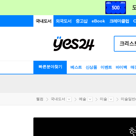
국내도서
외국도서
중고샵
eBook
크레마클럽
C
빠른분야찾기
베스트
신상품
이벤트
바이백
매
웰컴
국내도서
예술
미술
미술일반