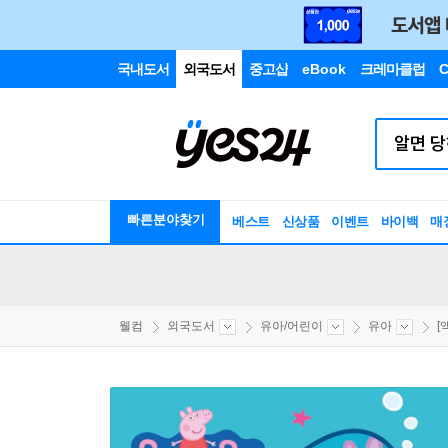
국내도서
외국도서
중고샵
eBook
크레마클럽
C
빠른분야찾기
베스트
신상품
이벤트
바이백
매
웰컴
외국도서
유아/어린이
유아
[