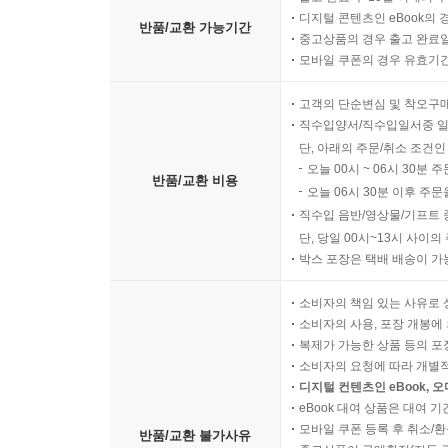
디지털 콘텐츠인 eBook의 
반품/교환 가능기간
중고상품의 경우 출고 완료일
모바일 쿠폰의 경우 유효기간(
고객의 단순변심 및 착오구
직수입양서/직수입일서중 일
단, 아래의 주문/취소 조건인
오늘 00시 ~ 06시 30분 
반품/교환 비용
오늘 06시 30분 이후 주문
직수입 음반/영상물/기프트 
단, 당일 00시~13시 사이
박스 포장은 택배 배송이 가
소비자의 책임 있는 사유로 
소비자의 사용, 포장 개봉에 
복제가 가능한 상품 등의 포장을 
소비자의 요청에 따라 개별
디지털 컨텐츠인 eBook, 
eBook 대여 상품은 대여 기
모바일 쿠폰 등록 후 취소/환
반품/교환 불가사유