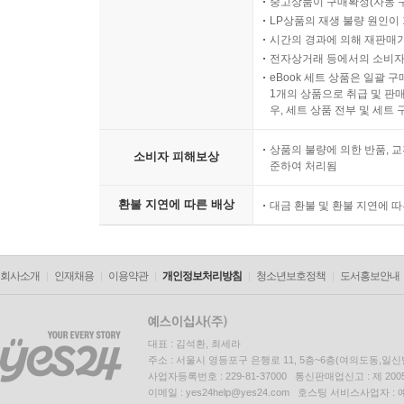
중고상품이 구매확정(자동 
LP상품의 재생 불량 원인이 기
시간의 경과에 의해 재판매가
전자상거래 등에서의 소비자
eBook 세트 상품은 일괄 
1개의 상품으로 취급 및 판매
우, 세트 상품 전부 및 세트
상품의 불량에 의한 반품, 교
소비자 피해보상
준하여 처리됨
환불 지연에 따른 배상
대금 환불 및 환불 지연에 
회사소개
인재채용
이용약관
개인정보처리방침
청소년보호정책
도서홍보안내
대표 : 김석환, 최세라
주소 : 서울시 영등포구 은행로 11, 5층~6층(여의도동,일신
사업자등록번호 : 229-81-37000 통신판매업신고 : 제 200
이메일 : yes24help@yes24.com 호스팅 서비스사업자 :