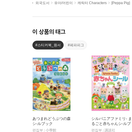
외국도서
유아/어린이
캐릭터 Characters
[Peppa Pig]
이 상품의 태그
#스티커북_원서
#페파피그
あつまれどうぶつの森
シルバニアファミリ- ま
シ-ルブック
るごと赤ちゃんシ-ルブ
ック
편집부
小學館
편집부
講談社
|
|