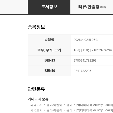
Peppa Pig: When I Grow Up Sticker Activity
도서정보
리뷰/한줄평
(0/0)
품목정보
발행일
2026년 02월 05일
쪽수, 무게, 크기
16쪽 | 118g | 210*297*4mm
ISBN13
9780241782293
ISBN10
0241782295
관련분류
카테고리 분류
외국도서
유아/어린이
유아
[액티비티북 Activity Books]
외국도서
유아/어린이
유아
[액티비티북 Activity Books]