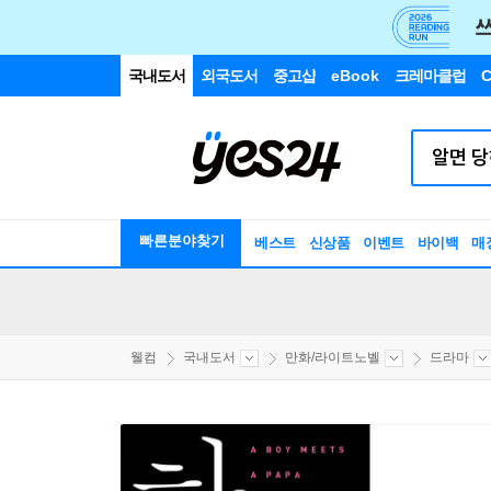
국내도서
외국도서
중고샵
eBook
크레마클럽
C
빠른분야찾기
베스트
신상품
이벤트
바이백
매
웰컴
국내도서
만화/라이트노벨
드라마