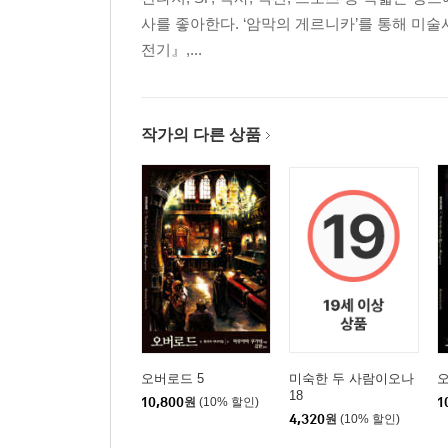
사를 좋아한다. ‘암막의 게르니카’를 통해 미
전기』,...
작가의 다른 상품
오버로드 5
미숙한 두 사람이오나
오
18
10,800
원
(10% 할인)
1
4,320
원
(10% 할인)