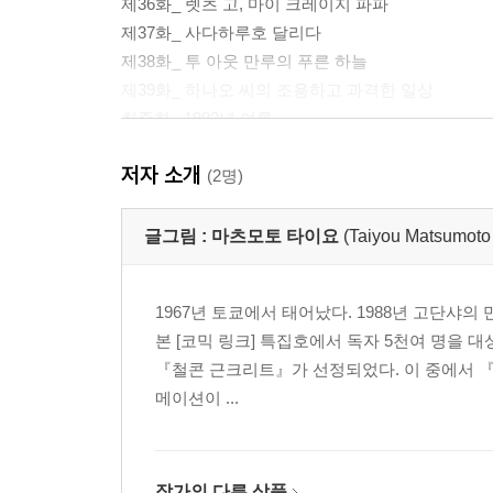
제36화_ 렛츠 고, 마이 크레이지 파파
제37화_ 사다하루호 달리다
제38화_ 투 아웃 만루의 푸른 하늘
제39화_ 하나오 씨의 조용하고 과격한 일상
최종화_ 1992년 여름
저자 소개
(2명)
글그림 :
마츠모토 타이요
(Taiyou Matsu
1967년 토쿄에서 태어났다. 1988년 고단샤의 
본 [코믹 링크] 특집호에서 독자 5천여 명을 
『철콘 근크리트』가 선정되었다. 이 중에서 『
메이션이 ...
작가의 다른 상품