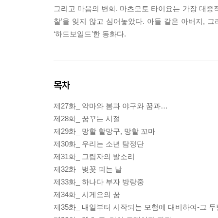
그리고 마음의 변화. 마츠모토 타이요는 가장 대중적
찰’을 잊지 않고 심어놓았다. 아들 같은 아버지,
‘하드보일드’한 동화다.
목차
제27화_ 악마와 봄과 야구와 꿈과…
제28화_ 꿈꾸는 시절
제29화_ 망할 할망구, 망할 꼬마
제30화_ 우리는 소년 탐정단
제31화_ 그림자의 발소리
제32화_ 벚꽃 피는 날
제33화_ 하나다 부자 방랑중
제34화_ 시게오의 꿈
제35화_ 내일부터 시작되는 모험에 대비하여-그 