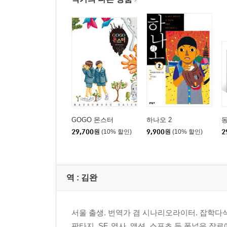
GOGO 몬스터
하나오 2
동
29,700
원
(10% 할인)
9,900
원
(10% 할인)
2
역 :
김완
서울 출생. 번역가 겸 시나리오라이터. 잡학다식
판타지, SF, 역사, 액션, 스포츠 등 폭넓은 