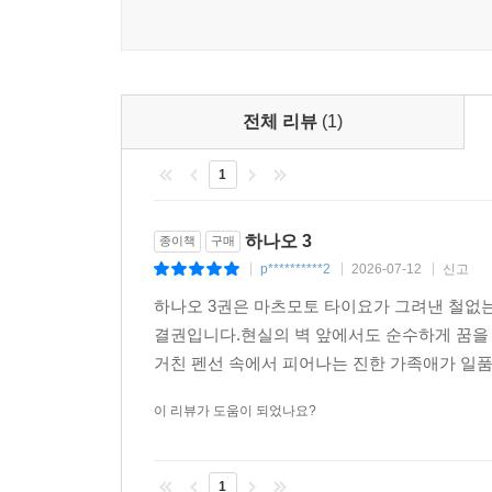
전체 리뷰
(1)
1
하나오 3
종이책
구매
p**********2
2026-07-12
신고
|
|
|
하나오 3권은 마츠모토 타이요가 그려낸 철없는 
결권입니다.현실의 벽 앞에서도 순수하게 꿈을
거친 펜선 속에서 피어나는 진한 가족애가 일품이
이 리뷰가 도움이 되었나요?
1