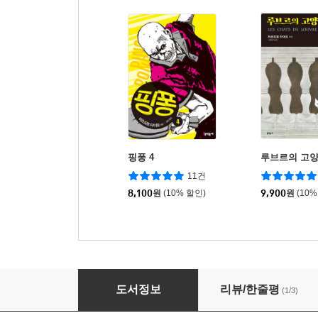
핑퐁 4
루브르의 고양이
11건
8,100
원
(10% 할인)
9,900
원
(10%
하나오 3
도서정보
리뷰/한줄평
(1/3)