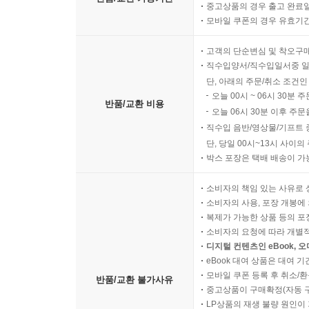
중고상품의 경우 출고 완료일
모바일 쿠폰의 경우 유효기간(
고객의 단순변심 및 착오구
직수입양서/직수입일서중 일
단, 아래의 주문/취소 조건인
오늘 00시 ~ 06시 30분 
반품/교환 비용
오늘 06시 30분 이후 주문
직수입 음반/영상물/기프트 
단, 당일 00시~13시 사이
박스 포장은 택배 배송이 가
소비자의 책임 있는 사유로 
소비자의 사용, 포장 개봉에 
복제가 가능한 상품 등의 포장을 
소비자의 요청에 따라 개별
디지털 컨텐츠인 eBook, 
eBook 대여 상품은 대여 기
모바일 쿠폰 등록 후 취소/환
반품/교환 불가사유
중고상품이 구매확정(자동 
LP상품의 재생 불량 원인이 기