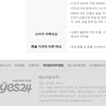
시간의 경과에 의해 재판매가
전자상거래 등에서의 소비자
eBook 세트 상품은 일괄 
1개의 상품으로 취급 및 판매
우, 세트 상품 전부 및 세트
상품의 불량에 의한 반품, 교
소비자 피해보상
준하여 처리됨
환불 지연에 따른 배상
대금 환불 및 환불 지연에 
회사소개
인재채용
이용약관
개인정보처리방침
청소년보호정책
도서홍보안내
대표 : 김석환, 최세라
주소 : 서울시 영등포구 은행로 11, 5층~6층(여의도동,일신
사업자등록번호 : 229-81-37000 통신판매업신고 : 제 200
이메일 : yes24help@yes24.com 호스팅 서비스사업자 :
Copyright ⓒ YES24 Corp. All Rights Reserved.