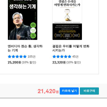
엔비디아 젠슨 황, 생각하
결핍은 우리를 어떻게 변화
는 기계
시키는가
105건
45건
25,200
원
(10% 할인)
22,320
원
(10% 할인)
21,420
카트에 넣기
바로구매
원