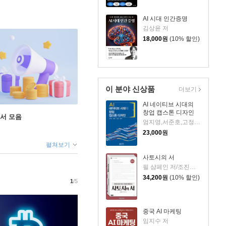
AI 시대 인간증명
김상윤 저
18,000
원
(10% 할인)
이 분야 신상품
더보기
AI 네이티브 시대의
창업 캡스톤 디자인
도서 모음
엄지영,서준호,고정연,정휘도 저
23,000
원
펼쳐보기
사토시의 서
필 샴페인 저/조진수 역
34,200
원
(10% 할인)
1
/5
중국 AI 마케팅
임지수 저