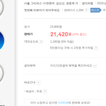
사울 그리피스
저/
전현우
,
김선교
,
권효재
역
생각의힘
2025년
트
첫번째 리뷰어가 되어주세요.
판매지수 1,284
베스트
정가
23,800원
21,420
원
판매가
(10% 할인)
YES포인트
1,190원 (5% 적립)
5만원이상 구매 시 2천원 추가적립
결제혜택
카드/간편결제 혜택을 확인하세요
배송안내
배송비 : 무료
이미 소장하고 있다면
3,600원
에 판매해 보세요!