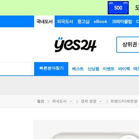
국내도서
외국도서
중고샵
eBook
크레마클럽
C
빠른분야찾기
베스트
신상품
이벤트
바이백
매
웰컴
국내도서
경제 경영
트렌드/미래전망