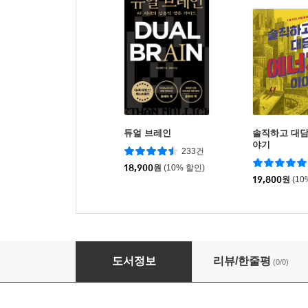
듀얼 브레인
솔직하고 대담
야기
233건
18,900
원
(10% 할인)
19,800
원
(10
모든 것을 전기화하라
도서정보
리뷰/한줄평
(0/0)