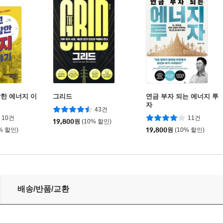
한 에너지 이
그리드
연금 부자 되는 에너지 투
자
43건
10건
11건
19,800
원
(10% 할인)
% 할인)
19,800
원
(10% 할인)
배송/반품/교환