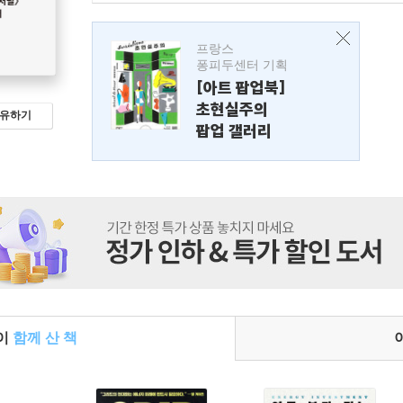
프랑스
퐁피두센터 기획
[아트 팝업북]
초현실주의
유하기
팝업 갤러리
들이
함께 산 책