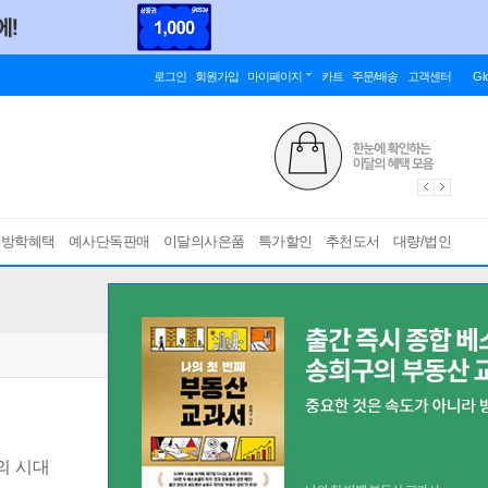
로그인
회원가입
마이페이지
카트
주문/배송
고객센터
Gl
름방학혜택
예사단독판매
이달의사은품
특가할인
추천도서
대량/법인
의 시대