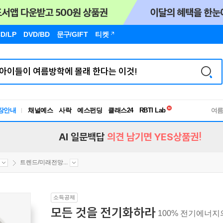
D/LP
DVD/BD
문구
/GIFT
티켓
독서유형검사
RBTI Lab
장안내
채널예스
사락
예스펀딩
클래스24
독서유형검사
여
AI 일문백답
의견 남기면 YES상품권!
트렌드/미래전망...
소득공제
모든 것을 전기화하라
100% 전기에너지