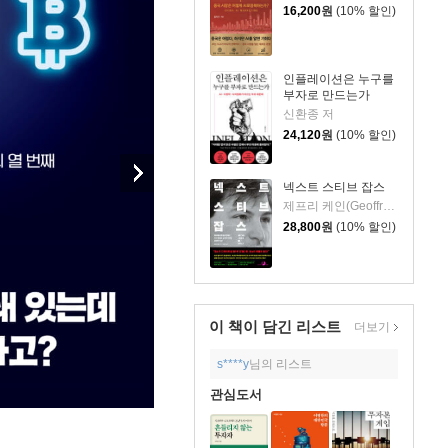
16,200
원
(10% 할인)
인플레이션은 누구를
부자로 만드는가
신환종 저
24,120
원
(10% 할인)
넥스트 스티브 잡스
제프리 케인(Geoffrey Cain) 저/이민석 역
28,800
원
(10% 할인)
이 책이 담긴
리스트
더보기
s****y
님의 리스트
관심도서