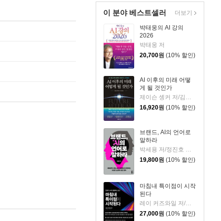
이 분야 베스트셀러
더보기
박태웅의 AI 강의
2026
박태웅 저
20,700
원
(10% 할인)
AI 이후의 미래 어떻
게 될 것인가
제이슨 솅커 저/김익성 역
16,920
원
(10% 할인)
브랜드, AI의 언어로
말하라
박세용 저/정진호 그림
19,800
원
(10% 할인)
마침내 특이점이 시작
된다
레이 커즈와일 저/이충호 역/장대익 감수
27,000
원
(10% 할인)