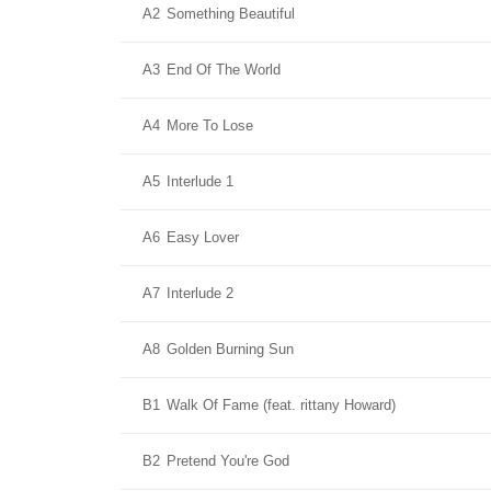
A2
Something Beautiful
A3
End Of The World
A4
More To Lose
A5
Interlude 1
A6
Easy Lover
A7
Interlude 2
A8
Golden Burning Sun
B1
Walk Of Fame (feat. rittany Howard)
B2
Pretend You're God