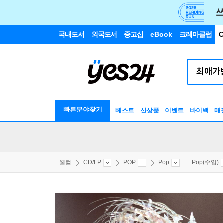
국내도서
외국도서
중고샵
eBook
크레마클럽
C
빠른분야찾기
베스트
신상품
이벤트
바이백
매
웰컴
CD/LP
POP
Pop
Pop(수입)