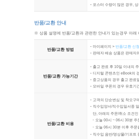
포스터 수량이 많은 경우, 
반품/교환 안내
※ 상품 설명에 반품/교환과 관련한 안내가 있는경우 아래 
마이페이지 >
반품/교환 신청
반품/교환 방법
판매자 배송 상품은 판매자와
출고 완료 후 10일 이내의 
디지털 콘텐츠인 eBook의 
반품/교환 가능기간
중고상품의 경우 출고 완료일
모바일 쿠폰의 경우 유효기간(
고객의 단순변심 및 착오구
직수입양서/직수입일서중 일
단, 아래의 주문/취소 조건인
오늘 00시 ~ 06시 30분 
반품/교환 비용
오늘 06시 30분 이후 주문
직수입 음반/영상물/기프트 