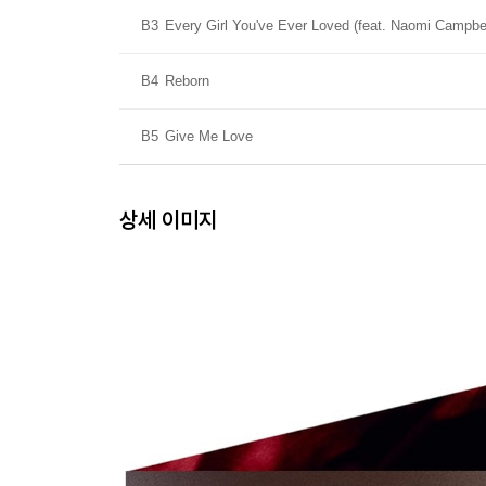
B3
Every Girl You've Ever Loved (feat. Naomi Campbel
B4
Reborn
B5
Give Me Love
상세 이미지