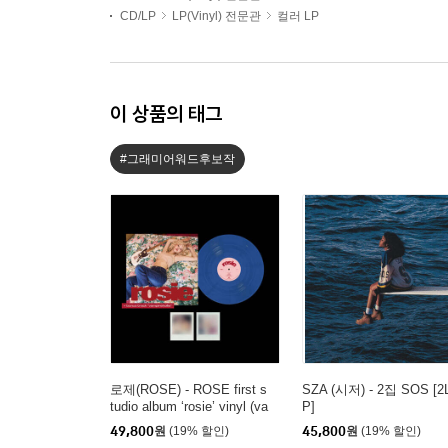
CD/LP
LP(Vinyl) 전문관
컬러 LP
이 상품의 태그
#그래미어워드후보작
로제(ROSE) - ROSE first s
SZA (시저) - 2집 SOS [2
tudio album ‘rosie’ vinyl (va
P]
mpirehollie edition blue) [블
49,800
원
(19% 할인)
45,800
원
(19% 할인)
루 컬러 LP]