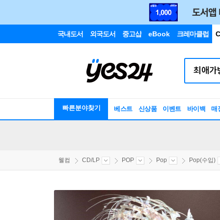
국내도서
외국도서
중고샵
eBook
크레마클럽
C
빠른분야찾기
베스트
신상품
이벤트
바이백
매
웰컴
CD/LP
POP
Pop
Pop(수입)