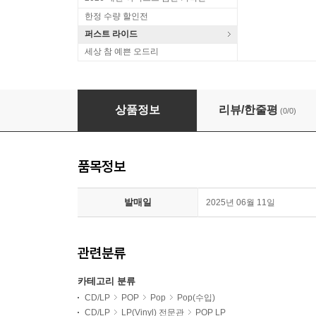
한정 수량 할인전
퍼스트 라이드
세상 참 예쁜 오드리
Miley Cyrus (마일리 사이러스) - 9집 Somethin
상품정보
리뷰/한줄평
(0/0)
품목정보
발매일
2025년 06월 11일
관련분류
카테고리 분류
CD/LP
POP
Pop
Pop(수입)
CD/LP
LP(Vinyl) 전문관
POP LP