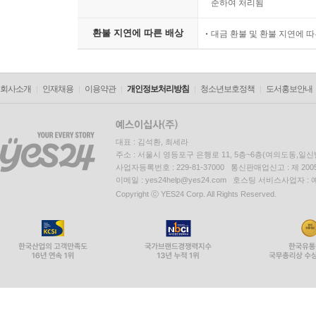
준하여 처리됨
환불 지연에 따른 배상
대금 환불 및 환불 지연에 
회사소개
인재채용
이용약관
개인정보처리방침
청소년보호정책
도서홍보안내
대표 : 김석환, 최세라
주소 : 서울시 영등포구 은행로 11, 5층~6층(여의도동,일신
사업자등록번호 : 229-81-37000 통신판매업신고 : 제 200
이메일 : yes24help@yes24.com 호스팅 서비스사업자 :
Copyright ⓒ YES24 Corp. All Rights Reserved.