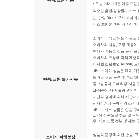
반품/교환 비용
오늘 06시 30분 이후 주문
직수입 음반/영상물/기프트 
단, 당일 00시~13시 사이
박스 포장은 택배 배송이 가
소비자의 책임 있는 사유로 
소비자의 사용, 포장 개봉에 
복제가 가능한 상품 등의 포장을 
소비자의 요청에 따라 개별
디지털 컨텐츠인 eBook, 
eBook 대여 상품은 대여 기
모바일 쿠폰 등록 후 취소/환
반품/교환 불가사유
중고상품이 구매확정(자동 
LP상품의 재생 불량 원인이 기
시간의 경과에 의해 재판매가
전자상거래 등에서의 소비자
eBook 세트 상품은 일괄 
1개의 상품으로 취급 및 판매
우, 세트 상품 전부 및 세트
상품의 불량에 의한 반품, 교
소비자 피해보상