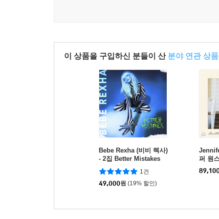
이 상품을 구입하신 분들이 산
분야 연관 상품
Bebe Rexha (비비 렉사)
Jenni
- 2집 Better Mistakes
퍼 원스)
[화이트 & 블랙 소용돌이
e, Ano
89,10
1건
컬러 LP]
49,000
원
(19% 할인)