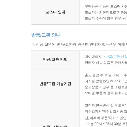
구매하신 상품에 포스터 사은
포스터 안내
포스터는 기본적으로 지관통에
포스터 수량이 많은 경우, 
반품/교환 안내
※ 상품 설명에 반품/교환과 관련한 안내가 있는경우 아래 
마이페이지 >
반품/교환 신청
반품/교환 방법
판매자 배송 상품은 판매자와
출고 완료 후 10일 이내의 
디지털 콘텐츠인 eBook의 
반품/교환 가능기간
중고상품의 경우 출고 완료일
모바일 쿠폰의 경우 유효기간(
고객의 단순변심 및 착오구
직수입양서/직수입일서중 일
단, 아래의 주문/취소 조건인
오늘 00시 ~ 06시 30분 