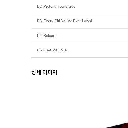
B2
Pretend You're God
B3
Every Girl You've Ever Loved
B4
Reborn
B5
Give Me Love
상세 이미지