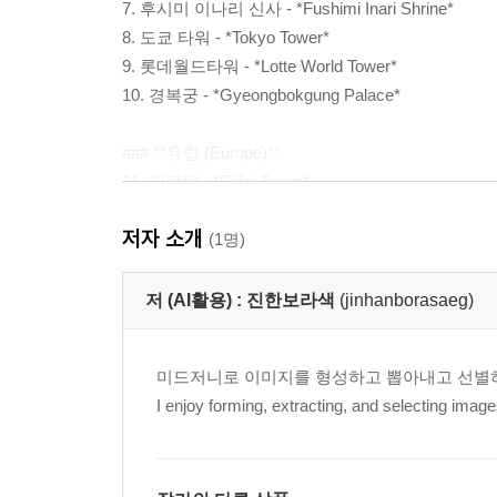
7. 후시미 이나리 신사 - *Fushimi Inari Shrine*
8. 도쿄 타워 - *Tokyo Tower*
9. 롯데월드타워 - *Lotte World Tower*
10. 경복궁 - *Gyeongbokgung Palace*
### **유럽 (Europe)**
11. 에펠탑 - *Eiffel Tower*
12. 루브르 박물관 - *Louvre Museum*
저자 소개
13. 빅벤 - *Big Ben*
(1명)
14. 버킹엄 궁전 - *Buckingham Palace*
15. 피사의 사탑 - *Leaning Tower of Pisa*
저 (AI활용) :
진한보라색
(jinhanborasaeg)
16. 콜로세움 - *Colosseum*
17. 성 베드로 대성당 - *St. Peter’s Basilica*
미드저니로 이미지를 형성하고 뽑아내고 선별하
18. 사그라다 파밀리아 - *Sagrada Familia*
I enjoy forming, extracting, and selecting image
19. 브란덴부르크 문 - *Brandenburg Gate*
20. 아크로폴리스 - *Acropolis*