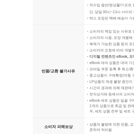
직수입 음반/영상물/기프트 
단, 당일 00시~13시 사이
박스 포장은 택배 배송이 가
소비자의 책임 있는 사유로 
소비자의 사용, 포장 개봉에 
복제가 가능한 상품 등의 포장을 
소비자의 요청에 따라 개별
디지털 컨텐츠인 eBook, 
eBook 대여 상품은 대여 기
모바일 쿠폰 등록 후 취소/환
반품/교환 불가사유
중고상품이 구매확정(자동 
LP상품의 재생 불량 원인이 기
시간의 경과에 의해 재판매가
전자상거래 등에서의 소비자
eBook 세트 상품은 일괄 
1개의 상품으로 취급 및 판매
우, 세트 상품 전부 및 세트
상품의 불량에 의한 반품, 교
소비자 피해보상
준하여 처리됨