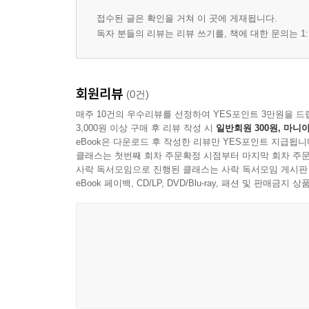
### **오세아니아 (Oceania)**
접수된 글은 확인을 거쳐 이 곳에 게재됩니다.
33. 시드니 오페라 하우스 - *Sydney Opera House*
독자 분들의 리뷰는 리뷰 쓰기를, 책에 대한 문의는 1:
34. 시드니 하버 브리지 - *Sydney Harbour Bridge*
35. 울룰루 - *Uluru (Ayers Rock)*
36. 스카이 타워 - *Sky Tower*
회원리뷰
(0건)
매주 10건의 우수리뷰를 선정하여 YES포인트 3만원을 드
### **중동 및 기타 (Middle East & Others)**
3,000원 이상 구매 후 리뷰 작성 시
일반회원 300원, 마니아
37. 부르즈 할리파 - *Burj Khalifa*
eBook은 다운로드 후 작성한 리뷰만 YES포인트 지급됩니
클래스는 첫번째 회차 주문확정 시점부터 마지막 회차 주문
사락 독서모임으로 진행된 클래스는 사락 독서모임 게시판
eBook 페이백, CD/LP, DVD/Blu-ray, 패션 및 판매금