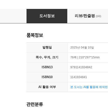
세계 여행 랜드마크 컬러링북
도서정보
리뷰/한줄평
(0/0)
품목정보
발행일
2025년 04월 10일
쪽수, 무게, 크기
76쪽 | 210*297*15mm
ISBN13
9791141934842
ISBN10
1141934841
AI 활용 여부
본 도서는 AI를 활용해 제작
관련분류