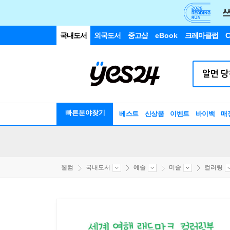
국내도서
외국도서
중고샵
eBook
크레마클럽
C
빠른분야찾기
베스트
신상품
이벤트
바이백
매
웰컴
국내도서
예술
미술
컬러링