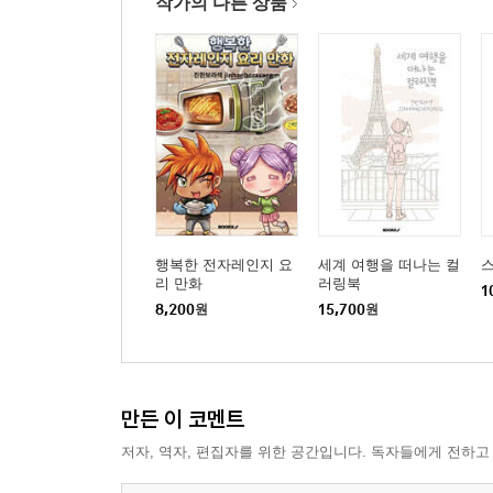
### **북아메리카 (North America)**
작가의 다른 상품
21. 자유의 여신상 - *Statue of Liberty*
22. 엠파이어 스테이트 빌딩 - *Empire State Buildin
23. 그랜드 캐니언 - *Grand Canyon*
24. 나이아가라 폭포 - *Niagara Falls*
25. CN 타워 - *CN Tower*
26. 마추픽추 - *Machu Picchu*
### **남아메리카 (South America)**
27. 크라이스트 더 리디머 - *Christ the Redeemer*
행복한 전자레인지 요
세계 여행을 떠나는 컬
리 만화
러링북
28. 이과수 폭포 - *Iguazu Falls*
1
8,200
원
15,700
원
29. 라파스 케이블카 - *La Paz Cable Car*
### **아프리카 (Africa)**
30. 기자의 피라미드 - *Pyramids of Giza*
만든 이 코멘트
31. 스핑크스 - *Great Sphinx of Giza*
저자, 역자, 편집자를 위한 공간입니다. 독자들에게 전하고
32. 빅토리아 폭포 - *Victoria Falls*