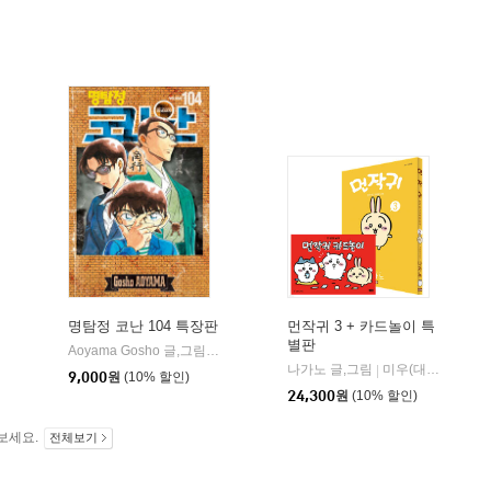
명탐정 코난 104 특장판
먼작귀 3 + 카드놀이 특
별판
(단행)(대원키즈)
Aoyama Gosho 글,그림
서울미디어코믹스(서울문화사)
|
 역
서울미디어코믹스(서울문화사)
나가노 글,그림
미우(대원)
|
9,000
원
(10% 할인)
24,300
원
(10% 할인)
보세요.
전체보기