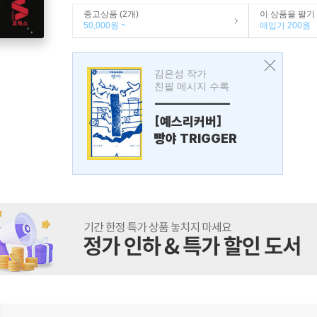
중고상품 (2개)
이 상품을 팔기
50,000원 ~
매입가 200원
김은성 작가
친필 메시지 수록
---------------
[예스리커버]
빵야 TRIGGER