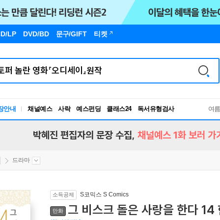
D/LP
DVD/BD
문구
/GIFT
티켓
장안내
채널예스
사락
예스펀딩
클래스24
독서유형검사
여
RBTI Lab
독서유형검사
박혜진 편집자의 문장 수집,
채널예스 1화 보러 가
드라마
S코믹스 S Comics
소득공제
그 비스크 돌은 사랑을 한다 14
만화