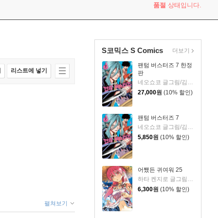
품절
상태입니다.
S코믹스 S Comics
더보기
팬텀 버스터즈 7 한정
매
리스트에 넣기
판
네오쇼코 글그림/김지혜 역
27,000
원
(10% 할인)
팬텀 버스터즈 7
네오쇼코 글그림/김지혜 역
5,850
원
(10% 할인)
어쨌든 귀여워 25
하타 켄지로 글그림/옷무 역
6,300
원
(10% 할인)
펼쳐보기