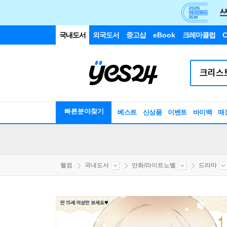
국내도서
외국도서
중고샵
eBook
크레마클럽
C
빠른분야찾기
베스트
신상품
이벤트
바이백
매
웰컴
국내도서
만화/라이트노벨
드라마