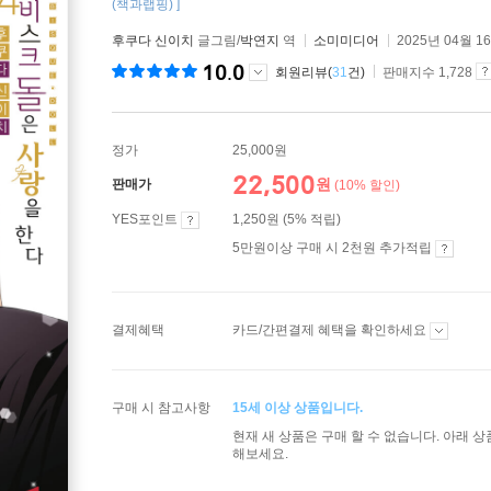
(책과랩핑) ]
후쿠다 신이치
글그림/
박연지
역
소미미디어
2025년 04월 1
10.0
회원리뷰(
31
건)
판매지수 1,728
정가
25,000원
22,500
원
판매가
(10% 할인)
YES포인트
1,250원 (5% 적립)
5만원이상 구매 시 2천원 추가적립
결제혜택
카드/간편결제 혜택을 확인하세요
구매 시 참고사항
15세 이상 상품입니다.
현재 새 상품은 구매 할 수 없습니다. 아래 
해보세요.