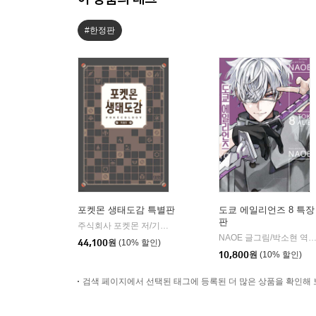
#한정판
포켓몬 생태도감 특별판
도쿄 에일리언즈 8 특장
판
주식회사 포켓몬 저/기노시타 치히로 그림/이선희 역
대원씨아이
|
NAOE 글그림/박소현
|
44,100
원
(10% 할인)
10,800
원
(10% 할인)
검색 페이지에서 선택된 태그에 등록된 더 많은 상품을 확인해 