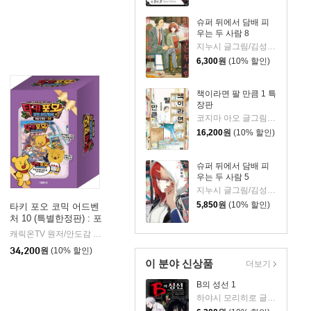
슈퍼 뒤에서 담배 피
우는 두 사람 8
지누시 글그림/김성래 역
6,300
원
(10% 할인)
책이라면 팔 만큼 1 특
장판
코지마 아오 글그림/장혜영 역
16,200
원
(10% 할인)
슈퍼 뒤에서 담배 피
우는 두 사람 5
지누시 글그림/김성래 역
5,850
원
(10% 할인)
타키 포오 코믹 어드벤
처 10 (특별한정판) : 포
오
캐릭온TV 원저/안도감 글/김규태 그림
대원씨아이(단행)(대원키즈)
|
34,200
원
(10% 할인)
이 분야 신상품
더보기
B의 성선 1
하야시 모리히로 글그림