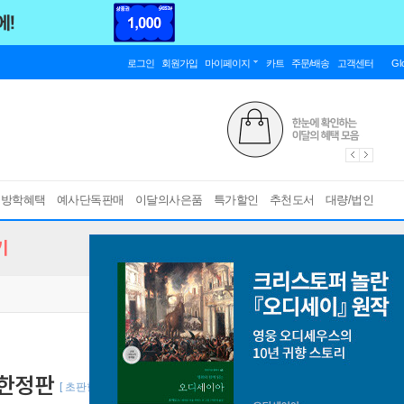
로그인
회원가입
마이페이지
카트
주문/배송
고객센터
Gl
름방학혜택
예사단독판매
이달의사은품
특가할인
추천도서
대량/법인
기
 한정판
[ 초판한정부록 : 아크릴 디오라마+양면커버+일러스트 카드 2종