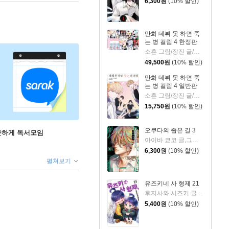
6,300
원
(10% 할인)
만화 데뷔 못 하면 죽
는 병 걸림 4 한정판
소흔 그림/장진 글/백덕수 원저
49,500
원
(10% 할인)
만화 데뷔 못 하면 죽
는 병 걸림 4 일반판
소흔 그림/장진 글/백덕수 원저
15,750
원
(10% 할인)
오쿠다의 좁은 길 3
꾸준하게 독서모임
아이바 쿄코 글,그림/이소정 역
6,300
원
(10% 할인)
펼쳐보기
유즈키네 사 형제 21
후지사와 시즈키 글,그림
5,400
원
(10% 할인)