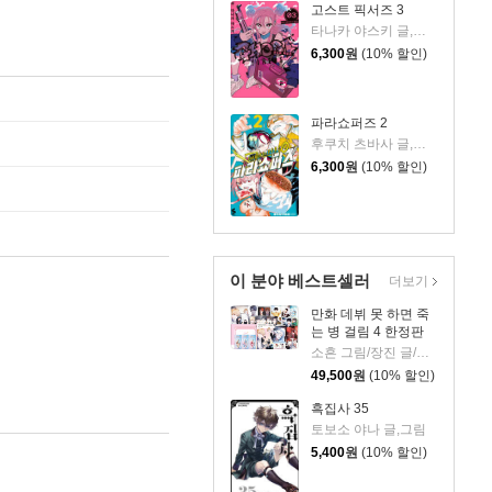
고스트 픽서즈 3
타나카 야스키 글,그림/박연지 역
6,300
원
(10% 할인)
파라쇼퍼즈 2
후쿠치 츠바사 글,그림/정대식 역
6,300
원
(10% 할인)
이 분야 베스트셀러
더보기
만화 데뷔 못 하면 죽
는 병 걸림 4 한정판
소흔 그림/장진 글/백덕수 원저
49,500
원
(10% 할인)
흑집사 35
토보소 야나 글,그림
5,400
원
(10% 할인)