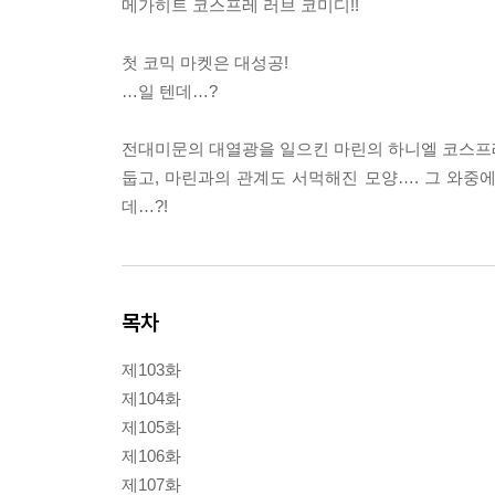
메가히트 코스프레 러브 코미디!!
첫 코믹 마켓은 대성공!
…일 텐데…?
전대미문의 대열광을 일으킨 마린의 하니엘 코스프레.
둡고, 마린과의 관계도 서먹해진 모양…. 그 와중에
데…?!
목차
제103화
제104화
제105화
제106화
제107화