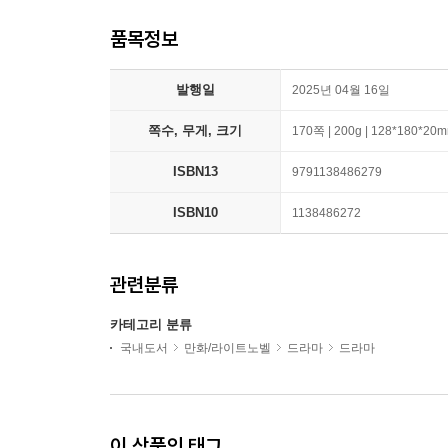
품목정보
발행일
2025년 04월 16일
쪽수, 무게, 크기
170쪽 | 200g | 128*180*20
ISBN13
9791138486279
ISBN10
1138486272
관련분류
카테고리 분류
국내도서
만화/라이트노벨
드라마
드라마
이 상품의 태그