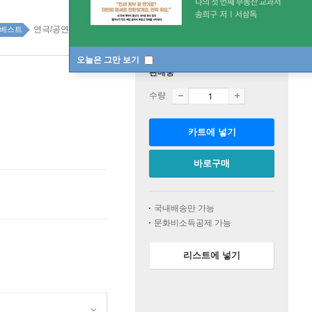
연극/공연 top100 17주
베스트
오늘은 그만 보기
판매중
수량
카트에 넣기
바로구매
국내배송만 가능
문화비소득공제 가능
리스트에 넣기