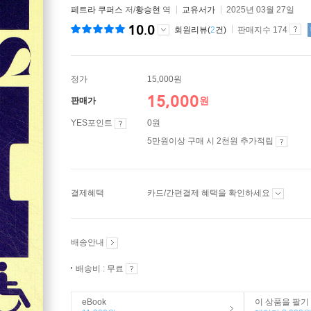
페트라 쿠퍼스
저/
황승현
역
교유서가
2025년 03월 27일
10.0
회원리뷰(
2
건)
판매지수 174
정가
15,000원
15,000
원
판매가
YES포인트
0원
5만원이상 구매 시 2천원 추가적립
결제혜택
카드/간편결제 혜택을 확인하세요
배송안내
배송비 : 무료
eBook
이 상품을 팔기