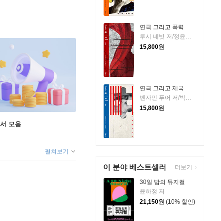
연극 그리고 폭력
루시 네빗 저/정윤길 역
15,800
원
연극 그리고 제국
벤자민 푸어 저/박희본 역
15,800
원
도서 모음
펼쳐보기
이 분야 베스트셀러
더보기
30일 밤의 뮤지컬
윤하정 저
21,150
원
(10% 할인)