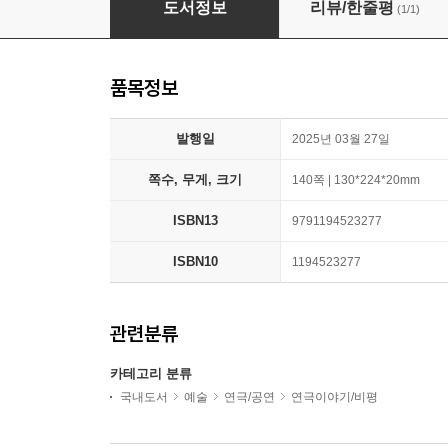
도서정보
리뷰/한줄평
(1/1)
품목정보
발행일
2025년 03월 27일
쪽수, 무게, 크기
140쪽 | 130*224*20mm
ISBN13
9791194523277
ISBN10
1194523277
관련분류
카테고리 분류
국내도서
예술
연극/공연
연극이야기/비평