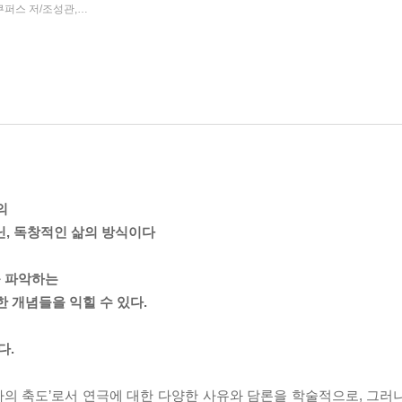
로데스 오로즈코,질 돌런,페트라 쿠퍼스 저/조성관,최석훈,황승현 역
교유서가
2025년 03월 27일
|
|
의
아닌, 독창적인 삶의 방식이다
를 파악하는
한 개념들을 익힐 수 있다.
다.
인간사의 축도’로서 연극에 대한 다양한 사유와 담론을 학술적으로, 그