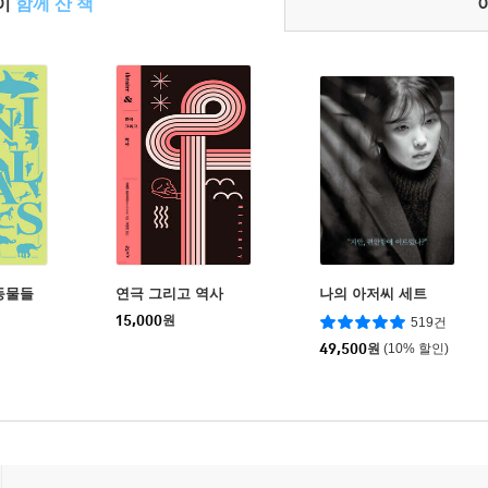
들이
함께 산 책
동물들
연극 그리고 역사
나의 아저씨 세트
15,000
원
519건
49,500
원
(10% 할인)