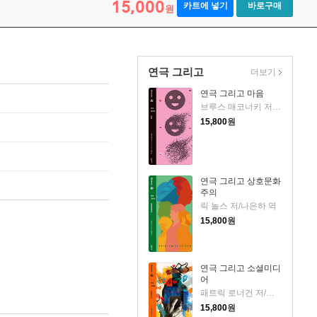
15,000
카트에 넣기
바로구매
원
연극 그리고
더보기
연극 그리고 마음
브루스 매코너키 저/홍재범 역
15,800
원
연극 그리고 상호문화
주의
릭 놀스 저/나은하 역
15,800
원
연극 그리고 소셜미디
어
패트릭 로너건 저/김다산 역
15,800
원