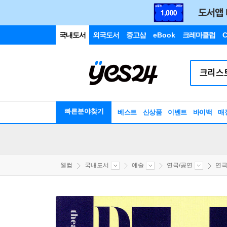
국내도서
외국도서
중고샵
eBook
크레마클럽
C
빠른분야찾기
베스트
신상품
이벤트
바이백
매
웰컴
국내도서
예술
연극/공연
연극