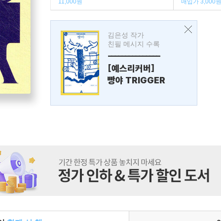
11,000원
매입가 3,000
김은성 작가
친필 메시지 수록
---------------
[예스리커버]
빵야 TRIGGER