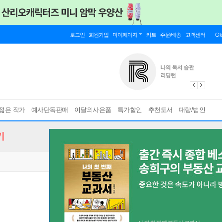
로그인
회원가입
마이페이지
카트
주문/배송
고객센터
Gl
젊은 작가
예사단독판매
이달의사은품
특가할인
추천도서
대량/법인
기