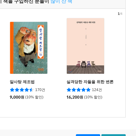
이 책을 구입하신 분들이
많이 산 책
1
/4
알사탕 제조법
실격당한 자들을 위한 변론
170건
124건
9,000
원
(10% 할인)
16,200
원
(10% 할인)