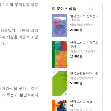
적 가치와 무게감을 방증
이 분야 신상품
더보기
한국 연극의 정체성과
그 미래
이미원(李美媛) 저
28,000
원
 활용되었다. 〈연극 그리
극이 세상을 어떻게 조명
연극 그리고 상호문화
다.
주의
릭 놀스 저/나은하 역
15,800
원
한국 공연문화와 비평
한국공연문화학회 저
53,000
원
체어 좌석을 구하는 것은
처에 두는 게 불법적이지
연극 그리고 소셜미디
어
패트릭 로너건 저/김다산 역