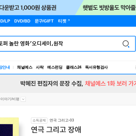
D/LP
DVD/BD
문구
/GIFT
티켓
장안내
채널예스
사락
예스펀딩
클래스24
독서유형검사
RBTI Lab
독서유형검사
박혜진 편집자의 문장 수집,
채널예스 1화 보러 가
이야기/비평
연극 그리고-03
소득공제
연극 그리고 장애