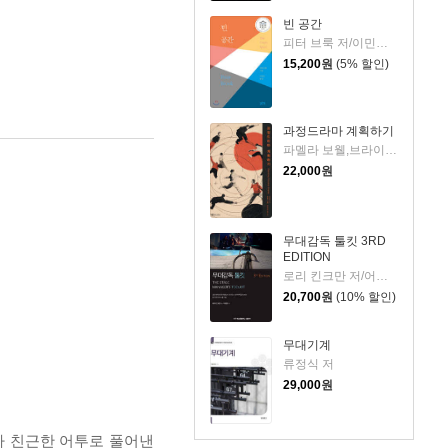
빈 공간
피터 브룩 저/이민아 역
15,200
원
(5% 할인)
과정드라마 계획하기
파멜라 보웰,브라이언 힙 저/조경향 역
22,000
원
무대감독 툴킷 3RD
EDITION
로리 킨크만 저/어경준 역
20,700
원
(10% 할인)
무대기계
류정식 저
29,000
원
러나 친근한 어투로 풀어낸