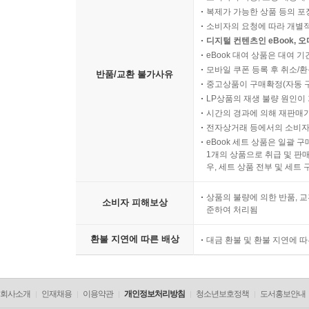
복제가 가능한 상품 등의 포장을 
소비자의 요청에 따라 개별
디지털 컨텐츠인 eBook, 
eBook 대여 상품은 대여 기
모바일 쿠폰 등록 후 취소/환
반품/교환 불가사유
중고상품이 구매확정(자동 
LP상품의 재생 불량 원인이 기
시간의 경과에 의해 재판매가
전자상거래 등에서의 소비자
eBook 세트 상품은 일괄 
1개의 상품으로 취급 및 판매
우, 세트 상품 전부 및 세트
상품의 불량에 의한 반품, 교
소비자 피해보상
준하여 처리됨
환불 지연에 따른 배상
대금 환불 및 환불 지연에 
회사소개
인재채용
이용약관
개인정보처리방침
청소년보호정책
도서홍보안내