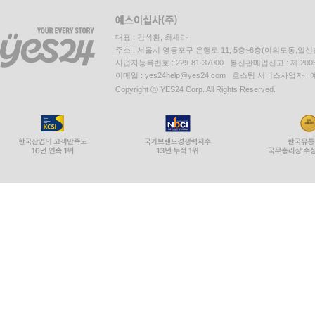
대표 : 김석환, 최세라
주소 : 서울시 영등포구 은행로 11, 5층~6층(여의도동,일신
사업자등록번호 : 229-81-37000 통신판매업신고 : 제 200
이메일 : yes24help@yes24.com 호스팅 서비스사업자 :
Copyright ⓒ YES24 Corp. All Rights Reserved.