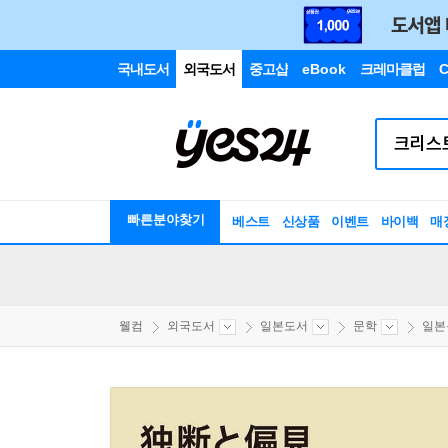
국내도서
외국도서
중고샵
eBook
크레마클럽
C
빠른분야찾기
베스트
신상품
이벤트
바이백
매
웰컴
외국도서
일본도서
문학
일본