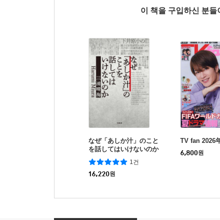
이 책을 구입하신 분
なぜ「あしか汁」のこと
TV fan 202
を話してはいけないのか
6,800
원
1건
16,220
원