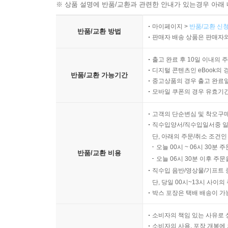
※ 상품 설명에 반품/교환과 관련한 안내가 있는경우 아래 
마이페이지 >
반품/교환 신청
반품/교환 방법
판매자 배송 상품은 판매자와
출고 완료 후 10일 이내의 
디지털 콘텐츠인 eBook의 
반품/교환 가능기간
중고상품의 경우 출고 완료일
모바일 쿠폰의 경우 유효기간(
고객의 단순변심 및 착오구
직수입양서/직수입일서중 일
단, 아래의 주문/취소 조건인
오늘 00시 ~ 06시 30분 
반품/교환 비용
오늘 06시 30분 이후 주문
직수입 음반/영상물/기프트 
단, 당일 00시~13시 사이
박스 포장은 택배 배송이 가
소비자의 책임 있는 사유로 
소비자의 사용, 포장 개봉에 