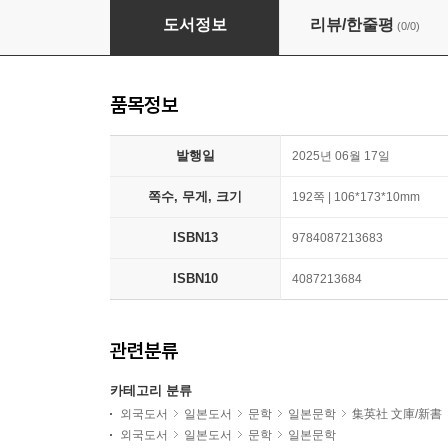
獨斷と偏見
도서정보
리뷰/한줄평
(0/0)
품목정보
발행일
2025년 06월 17일
쪽수, 무게, 크기
192쪽 | 106*173*10mm
ISBN13
9784087213683
ISBN10
4087213684
관련분류
카테고리 분류
외국도서
일본도서
문학
일본문학
集英社 文庫/新書
외국도서
일본도서
문학
일본문학