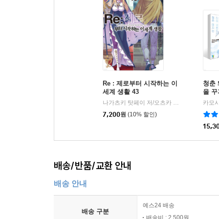
Re : 제로부터 시작하는 이
청춘 
세계 생활 43
을 꾸
드의 
나가츠키 탓페이 저/오츠카 신이치로 그림
|
7,200
원
(10% 할인)
15,3
배송/반품/교환 안내
배송 안내
예스24 배송
배송 구분
배송비 : 2,500원