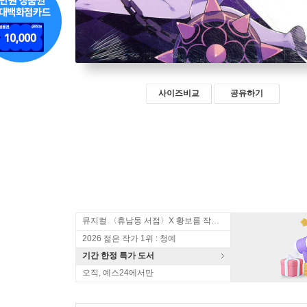
사이즈비교
공유하기
뮤지컬 〈휴남동 서점〉X 황보름 작가 북토크
2026 젊은 작가 1위 : 청예
기간 한정 특가 도서
오직, 예스24에서만