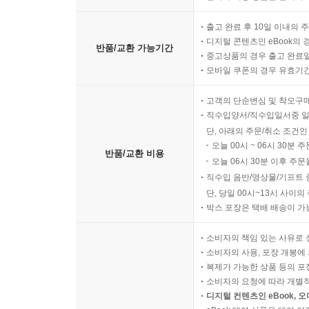
출고 완료 후 10일 이내의 
디지털 콘텐츠인 eBook의 
반품/교환 가능기간
중고상품의 경우 출고 완료일
모바일 쿠폰의 경우 유효기간(
고객의 단순변심 및 착오구
직수입양서/직수입일서중 일
단, 아래의 주문/취소 조건인
오늘 00시 ~ 06시 30분 
반품/교환 비용
오늘 06시 30분 이후 주문
직수입 음반/영상물/기프트 
단, 당일 00시~13시 사이
박스 포장은 택배 배송이 가
소비자의 책임 있는 사유로 
소비자의 사용, 포장 개봉에 
복제가 가능한 상품 등의 포장을 
소비자의 요청에 따라 개별
디지털 컨텐츠인 eBook, 