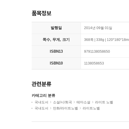
품목정보
발행일
2014년 09월 01일
쪽수, 무게, 크기
368쪽 | 338g | 120*180*18
ISBN13
9791138058650
ISBN10
1138058653
관련분류
카테고리 분류
국내도서
소설/시/희곡
테마소설
라이트 노벨
국내도서
만화/라이트노벨
라이트노벨