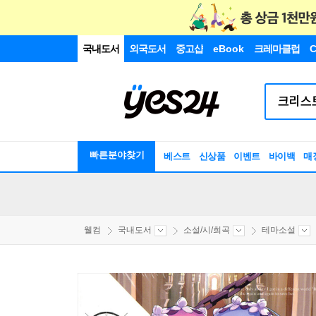
국내도서
외국도서
중고샵
eBook
크레마클럽
C
빠른분야찾기
베스트
신상품
이벤트
바이백
매
웰컴
국내도서
소설/시/희곡
테마소설