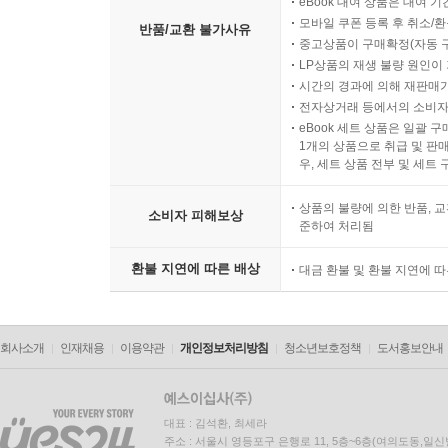
eBook 대여 상품은 대여 기
모바일 쿠폰 등록 후 취소/환
반품/교환 불가사유
중고상품이 구매확정(자동 
LP상품의 재생 불량 원인이 기
시간의 경과에 의해 재판매가
전자상거래 등에서의 소비자
eBook 세트 상품은 일괄 
1개의 상품으로 취급 및 판매
우, 세트 상품 전부 및 세트
상품의 불량에 의한 반품, 교
소비자 피해보상
준하여 처리됨
환불 지연에 따른 배상
대금 환불 및 환불 지연에 
회사소개
인재채용
이용약관
개인정보처리방침
청소년보호정책
도서홍보안내
대표 : 김석환, 최세라
주소 : 서울시 영등포구 은행로 11, 5층~6층(여의도동,일신