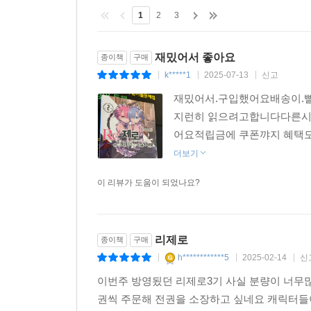
1
2
3
재밌어서 좋아요
종이책
구매
k*****1
2025-07-13
신고
|
|
|
재밌어서.구입했어요배송이.빨
지런히 읽으려고합니다다른시
어요적립금에 쿠폰꺄지 혜택
더보기
이 리뷰가 도움이 되었나요?
리제로
종이책
구매
h************5
2025-02-14
신
|
|
|
이번주 방영됬던 리제로3기 사실 분량이 너무
권씩 주문해 전권을 소장하고 싶네요 캐릭터들이