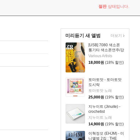
절판
상태입니다.
미리듣기 새 앨범
더보기
[USB] 7080 색소폰
통기타 색소폰연주/강
승용
Various Artists
18,000
원
(18% 할인)
토마토맛 - 토마토맛
도시락
토마토맛 노래
25,000
원
(19% 할인)
지누이트 (Jinuite) -
crochetist
지누이트 노래
14,900
원
(19% 할인)
이혁정모 (EHJM) - 미
니앨범 2집 : THE