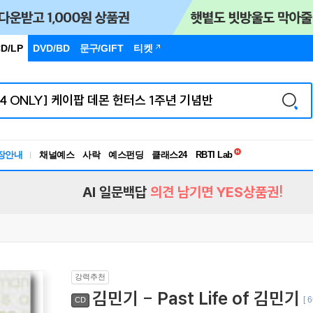
D/LP
DVD/BD
문구
/GIFT
티켓
독서유형검사
RBTI Lab
장안내
채널예스
사락
예스펀딩
클래스24
독서유형검사
AI 일문백답
의견 남기면 YES상품권!
강력추천
김민기 - Past Life of 김민기
[ 
CD