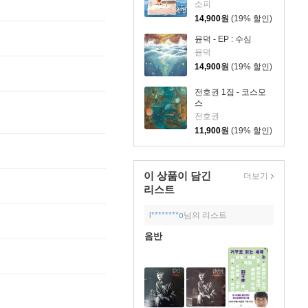
소피
14,900
원
(19% 할인)
윤덕 - EP : 수심
윤덕
14,900
원
(19% 할인)
전호권 1집 - 코스모
스
전호권
11,900
원
(19% 할인)
이 상품이 담긴
더보기
리스트
l********o
님의 리스트
음반