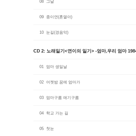
08
그날
09
종이연(혼열아)
10
눈길(경음악)
CD 2: 노래일기<연이의 일기> -엄마,우리 엄마 198
01
엄마 생일날
02
어젯밤 꿈에 엄마가
03
엄마구름 애기구름
04
학교 가는 길
05
첫눈