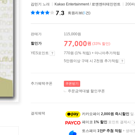
김민기
노래
Kakao Entertainment
/
로엔엔터테인먼트
2004
7.3
회원리뷰(
6
건)
판매가
115,000원
77,000
원
할인가
(33% 할인)
YES포인트
770원 (1% 적립) + 마니아추가적립
5만원이상 구매 시 2천원 추가적립
추가혜택쿠폰
쿠폰받기
주문금액대별 할인쿠폰
결제혜택
카카오페이
2,000원 즉시할인
일
페이코
1% 할인
포인트 결제시
토스페이
1만P 추첨 적립
+ 생애