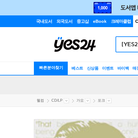
국내도서
외국도서
중고샵
eBook
크레마클럽
C
빠른분야찾기
베스트
신상품
이벤트
바이백
매
웰컴
CD/LP
가요
포크