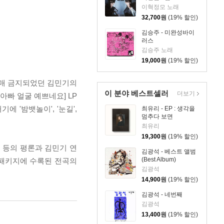
MEN
이혁정모 노래
32,700
원
(19% 할인)
김승주 - 미완성바이
러스
김승주 노래
19,000
원
(19% 할인)
곧 판매 금지되었던 김민기의
이 분야 베스트셀러
더보기
[아빠 얼굴 예쁘네요] LP
에 '밤뱃놀이', '눈길',
최유리 - EP : 생각을
멈추다 보면
최유리
19,300
원
(19% 할인)
수 등의 평론과 김민기 연
김광석 - 베스트 앨범
(Best Album)
 패키지에 수록된 전곡의
김광석
14,900
원
(19% 할인)
김광석 - 네번째
김광석
13,400
원
(19% 할인)