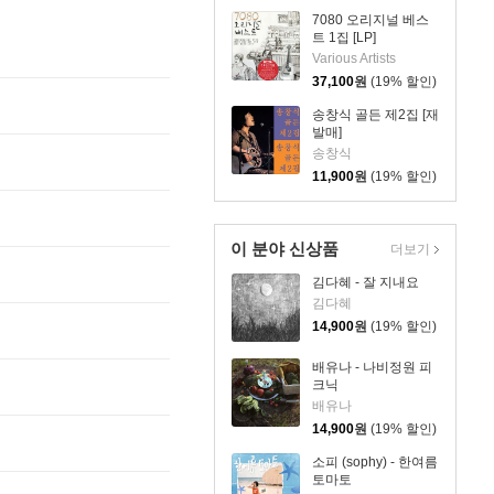
7080 오리지널 베스
트 1집 [LP]
Various Artists
37,100
원
(19% 할인)
송창식 골든 제2집 [재
발매]
송창식
11,900
원
(19% 할인)
이 분야 신상품
더보기
김다혜 - 잘 지내요
김다혜
14,900
원
(19% 할인)
배유나 - 나비정원 피
크닉
배유나
14,900
원
(19% 할인)
소피 (sophy) - 한여름
토마토