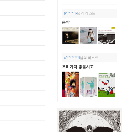
p******6
님의 리스트
음악
c*********i
님의 리스트
우리가락 좋을시고