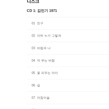
디스크
CD 1: 김민기 1971
01
친구
02
아하 누가 그렇게
03
바람과 나
04
저 부는 바람
05
꽃 피우는 아이
06
길
07
아침이슬