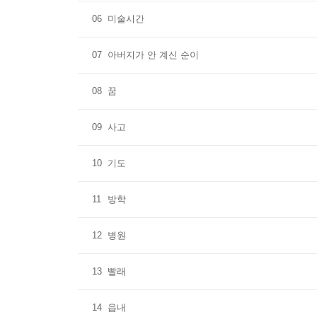
06
미술시간
07
아버지가 안 계신 순이
08
꿈
09
사고
10
기도
11
방학
12
병원
13
빨래
14
읍내