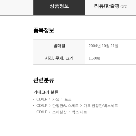
김민기 - Past Life of 김민기
상품정보
리뷰/한줄평
(3/3)
품목정보
발매일
2004년 10월 21일
시간, 무게, 크기
1,500g
관련분류
카테고리 분류
CD/LP
가요
포크
CD/LP
한정판/박스세트
가요 한정판/박스세트
CD/LP
스페셜샵
박스 세트