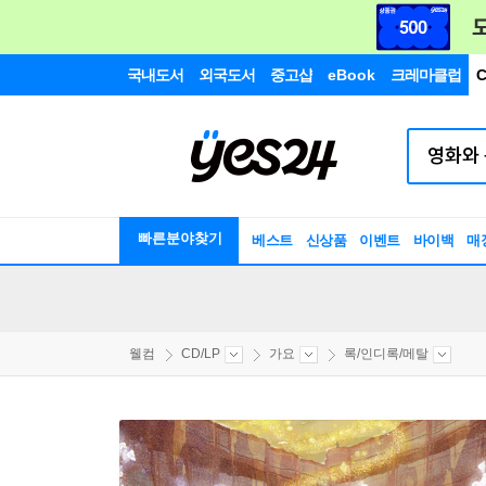
국내도서
외국도서
중고샵
eBook
크레마클럽
C
빠른분야찾기
베스트
신상품
이벤트
바이백
매
웰컴
CD/LP
가요
록/인디록/메탈