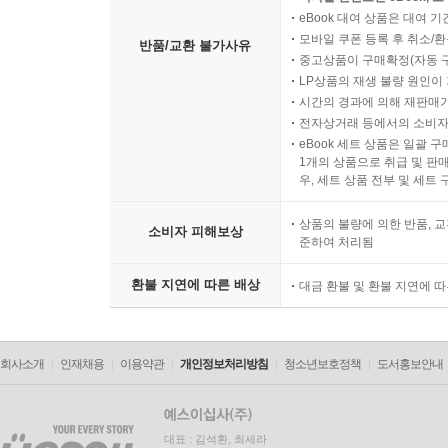
eBook 대여 상품은 대여 기
모바일 쿠폰 등록 후 취소/환
반품/교환 불가사유
중고상품이 구매확정(자동 
LP상품의 재생 불량 원인이 기
시간의 경과에 의해 재판매가
전자상거래 등에서의 소비자
eBook 세트 상품은 일괄 
1개의 상품으로 취급 및 판매
우, 세트 상품 전부 및 세트
상품의 불량에 의한 반품, 교
소비자 피해보상
준하여 처리됨
환불 지연에 따른 배상
대금 환불 및 환불 지연에 
회사소개
인재채용
이용약관
개인정보처리방침
청소년보호정책
도서홍보안내
대표 : 김석환, 최세라