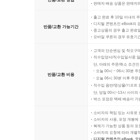
판매자 배송 상품은 판매자와
출고 완료 후 10일 이내의 
디지털 콘텐츠인 eBook의 
반품/교환 가능기간
중고상품의 경우 출고 완료일
모바일 쿠폰의 경우 유효기간(
고객의 단순변심 및 착오구
직수입양서/직수입일서중 일
단, 아래의 주문/취소 조건인
오늘 00시 ~ 06시 30분 
반품/교환 비용
오늘 06시 30분 이후 주문
직수입 음반/영상물/기프트 
단, 당일 00시~13시 사이
박스 포장은 택배 배송이 가
소비자의 책임 있는 사유로 
소비자의 사용, 포장 개봉에 
복제가 가능한 상품 등의 포장을 
소비자의 요청에 따라 개별
디지털 컨텐츠인 eBook, 