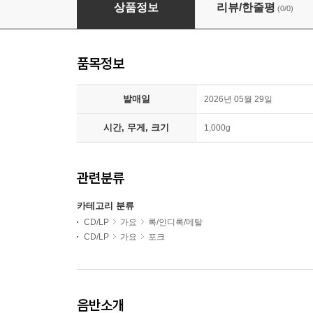
윤덕 - EP : 수심
상품정보
리뷰/한줄평
(0/0)
품목정보
발매일
2026년 05월 29일
시간, 무게, 크기
1,000g
관련분류
카테고리 분류
CD/LP
가요
록/인디록/메탈
CD/LP
가요
포크
음반소개