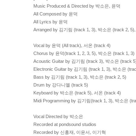
Music Produced & Directed by 박소은, 윤덕
All Composed by 윤덕
All Lyrics by 윤덕
Arranged by 김기림 (track 1, 3), 박소은 (track 2, 5),
Vocal by 윤덕 (All track), 서온 (track 4)
Chorus by 윤덕(track 1, 2, 3, 5), 박소은 (track 1, 3)
Acoustic Guitar by 김기림 (track 3), 박소은 (track 5
Electronic Guitar by 김기림 (track 1, 3), 박소은 (trac
Bass by 김기림 (track 1, 3), 박소은 (track 2, 5)
Drum by 강다니엘 (track 5)
Keyboard by 박소은 (track 5), 서온 (track 4)
Midi Programming by 김기림(track 1, 3), 박소은 (trac
Vocal Directed by 박소은
Recorded at pondsound studios
Recorded by 신홍재, 이윤서, 이기혁