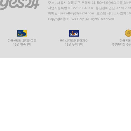
주소 : 서울시 영등포구 은행로 11, 5층~6층(여의도동,일신
사업자등록번호 : 229-81-37000 통신판매업신고 : 제 200
이메일 : yes24help@yes24.com 호스팅 서비스사업자 :
Copyright ⓒ YES24 Corp. All Rights Reserved.