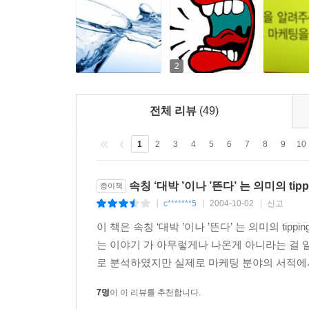
식민지 민병대와 마주치게 되었으며 이 교전으로 인
* 여섯 단계만 건너면 모르는 사람이 없다.
- 밀그램은 실험을 통하여 ‘인간들이 어떻게 연결
2
보내 보스턴에서 일하는 주식 중개인에게 우편물을
좀더 빨리 전달할 수 있을 것 같은 사람의 이름을 
전체 리뷰
(49)
주식 중개인의 손에 닿게 되었다. ‘여섯 단계 거리
실험에서 특이한 점은 전달된 편지의 절반은 특정 
1
2
3
4
5
6
7
8
9
10
연결되는 것이 아니라 특별한 소수의 사람들을 통해
속칭 ‘대박 ’이나 ’뜬다’ 는 의미의 tip
종이책
c*******5
2004-10-02
신고
|
|
|
이 책은 속칭 ‘대박 ’이나 ’뜬다’ 는 의미의 tip
는 이야기 가 아무렇게나 나온게 아니라는 걸 알
로 분석하였지만 실제로 마케팅 분야의 서적에서 
7명
이 이 리뷰를 추천합니다.