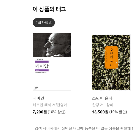
이 상품의 태그
#빨간책방
데미안
소년이 온다
헤르만 헤세 저/전영애 역
민음사
한강 저
창비
|
|
7,200
원
(10% 할인)
13,500
원
(10% 할인)
검색 페이지에서 선택된 태그에 등록된 더 많은 상품을 확인해 