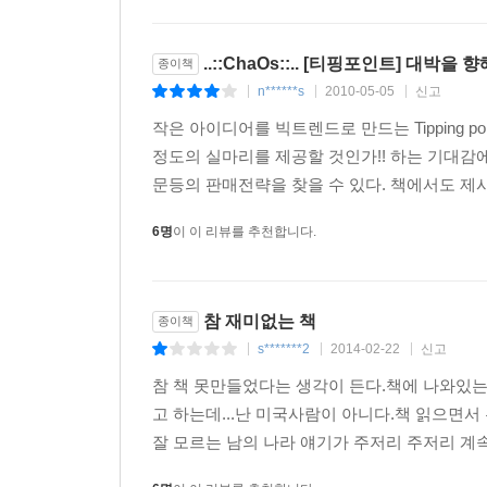
..::ChaOs::.. [티핑포인트] 대박을 향
종이책
n******s
2010-05-05
신고
|
|
|
작은 아이디어를 빅트렌드로 만드는 Tipping 
정도의 실마리를 제공할 것인가!! 하는 기대감
문등의 판매전략을 찾을 수 있다. 책에서도 제시
6명
이 이 리뷰를 추천합니다.
참 재미없는 책
종이책
s*******2
2014-02-22
신고
|
|
|
참 책 못만들었다는 생각이 든다.책에 나와있
고 하는데...난 미국사람이 아니다.책 읽으
잘 모르는 남의 나라 얘기가 주저리 주저리 계속