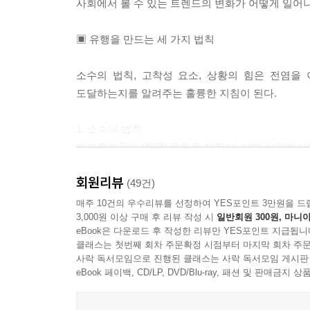
사회에서 볼 수 있는 트렌드의 변화가 어떻게 일어
▣ 유행을 만드는 세 가지 법칙
소수의 법칙, 고착성 요소, 상황의 힘은 전염을
도달하는지를 알려주는 훌륭한 지침이 된다.
1. 소수의 법칙
경제학자들은 80/20 원칙을 말한다. 어떤 상황에
20%가 범죄의 80%를 저지르고 운전자의 20%가
회원리뷰
마찬가지로 사회적인 변화는 소수의 몇몇 사람들
(49건)
매장으로 퍼져나가게 된 허시파피 신발의 사례는
매주 10건의 우수리뷰를 선정하여 YES포인트 3만원을 드
3,000원 이상 구매 후 리뷰 작성 시
일반회원 300원, 마니아
입소문을 퍼뜨리는 것으로 인해 변화는 시작된다.
eBook은 다운로드 후 작성한 리뷰만 YES포인트 지급됩니
클래스는 첫번째 회차 주문확정 시점부터 마지막 회차 주문
2. 고착성 요소
사락 독서모임으로 진행된 클래스는 사락 독서모임 게시판
감염의 문제에서 메시지를 퍼뜨리는 사람도 중요
eBook 페이백, CD/LP, DVD/Blu-ray, 패션 및 판매금
자신의 행동을 바꾸고, 그의 상품을 사지 않을 것이
그것이 고정된다는 것을 의미한다. 고착성 요소