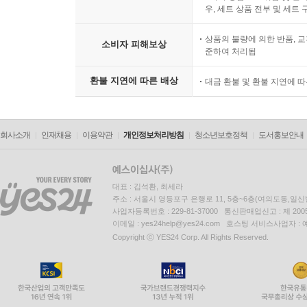
우, 세트 상품 전부 및 세트
상품의 불량에 의한 반품, 교
소비자 피해보상
준하여 처리됨
환불 지연에 따른 배상
대금 환불 및 환불 지연에 
회사소개
인재채용
이용약관
개인정보처리방침
청소년보호정책
도서홍보안내
대표 : 김석환, 최세라
주소 : 서울시 영등포구 은행로 11, 5층~6층(여의도동,일신
사업자등록번호 : 229-81-37000 통신판매업신고 : 제 200
이메일 : yes24help@yes24.com 호스팅 서비스사업자 :
Copyright ⓒ YES24 Corp. All Rights Reserved.