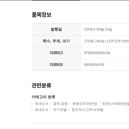
품목정보
발행일
2004년 09월 24일
쪽수, 무게, 크기
270쪽 | 404g | 153*224*20
ISBN13
9788950906436
ISBN10
8950906430
관련분류
카테고리 분류
국내도서
경제 경영
트렌드/미래전망
트렌드/미래전망
국내도서
자기계발
창조적사고/두뇌계발