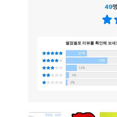
49
명
단순한 변화들은 그 정보가 얼마나 고착적인지에 
광고 전략과 미국 어린이 방송 교육 프로그램인 ‘세
3. 상황의 힘
미국 볼티모어에서 매독의 전염은 겨울보다는 여름
유행하게 된 것도 이스트 빌리지 변두리에 사는 청
별점별로 리뷰를 확인해 보세
시대와 장소의 조건과 상황에 예민하게 반응한다. 
27%
힘에서 강조하는 것은 어떤 행동을 따라하고자 하
것이다.
53%
14%
▣ 사례로 보는 티핑 포인트
4%
2%
* 미국의 독립전쟁은 이렇게 시작되었다.
- 보스턴에 사는 은세공인 폴 리비어는 항구 근
것이라는 것을 직감하게 되었다. 그는 영국군에 대
통과하는 모든 마을에 이 소문을 퍼뜨렸다. 그
알려달라고 했다. 교회의 종이 울리고, 북소리가 울