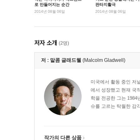
로 만들어지는 순간
판타지활극
2014년 08월 06일
2014년 08월 06일
저자 소개
(2명)
저 :
말콤 글래드웰
(Malcolm Gladwell)
미국에서 활동 중인 저널
에서 성장했고 현재 국
학을 전공한 그는 198
슈를 고르는 탁월한 감각
작가의 다른 상품