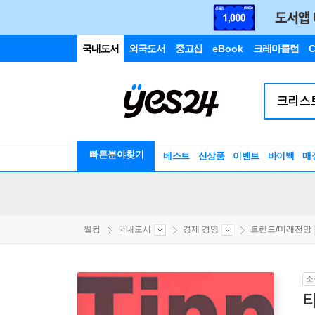
국내도서
외국도서
중고샵
eBook
크레마클럽
C
빠른분야찾기
베스트
신상품
이벤트
바이백
매
웰컴
국내도서
경제 경영
트렌드/미래전망
소