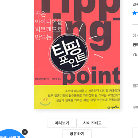
말
정
판
Y
결
구
미리보기
사이즈비교
공유하기