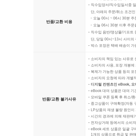
직수입양서/직수입일서중 일
단, 아래의 주문/취소 조건인
오늘 00시 ~ 06시 30분 
반품/교환 비용
오늘 06시 30분 이후 주문
직수입 음반/영상물/기프트 
단, 당일 00시~13시 사이
박스 포장은 택배 배송이 가
소비자의 책임 있는 사유로 
소비자의 사용, 포장 개봉에 
복제가 가능한 상품 등의 포장을 
소비자의 요청에 따라 개별
디지털 컨텐츠인 eBook, 
eBook 대여 상품은 대여 기
모바일 쿠폰 등록 후 취소/환
반품/교환 불가사유
중고상품이 구매확정(자동 
LP상품의 재생 불량 원인이 기
시간의 경과에 의해 재판매가
전자상거래 등에서의 소비자
eBook 세트 상품은 일괄 
1개의 상품으로 취급 및 판매