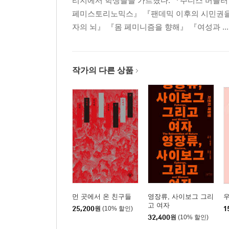
리지에서 학생들을 가르쳤다. 『주디스 버틀러
페미스토리노믹스』 『팬데믹 이후의 시민권을 
자의 뇌』 『몸 페미니즘을 향해』 『여성과 ...
작가의 다른 상품
먼 곳에서 온 친구들
영장류, 사이보그 그리
우
고 여자
25,200
원
(10% 할인)
1
32,400
원
(10% 할인)