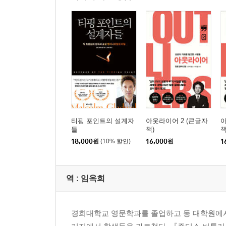
티핑 포인트의 설계자
아웃라이어 2 (큰글자
아
들
책)
책
18,000
원
(10% 할인)
16,000
원
1
역 :
임옥희
경희대학교 영문학과를 졸업하고 동 대학원에