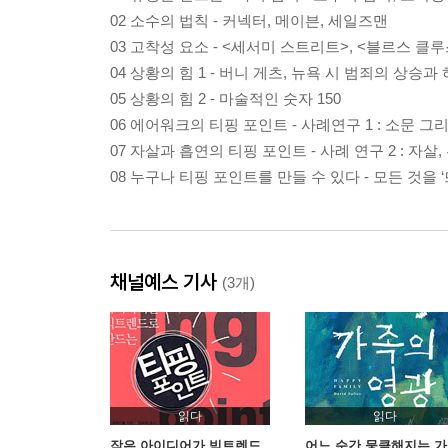
02 소수의 법칙 - 커넥터, 메이븐, 세일즈맨
03 고착성 요소 - <세서미 스트리트>, <블르스 클
04 상황의 힘 1 - 버니 게츠, 뉴욕 시 범죄의 상승과
05 상황의 힘 2 - 마술적인 숫자 150
06 에어워크의 티핑 포인트 - 사례연구 1 : 소문 그
07 자살과 흡연의 티핑 포인트 - 사례 연구 2 : 자살
08 누구나 티핑 포인트를 만들 수 있다 - 모든 것을
채널예스 기사
(3개)
읽다
읽다
작은 아이디어가 빅트렌드
어느 순간 뭉클해지는 