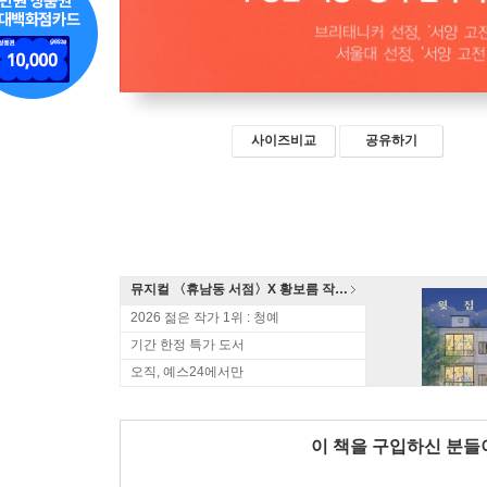
사이즈비교
공유하기
뮤지컬 〈휴남동 서점〉X 황보름 작가 북토크
2026 젊은 작가 1위 : 청예
기간 한정 특가 도서
오직, 예스24에서만
이 책을 구입하신 분