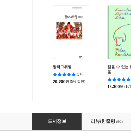
팡타그뤼엘
참을 수 없는
움
1건
20,900
원
(5% 할인)
15,300
원
(10
가르강튀아 팡타그뤼엘
도서정보
리뷰/한줄평
(5/2)