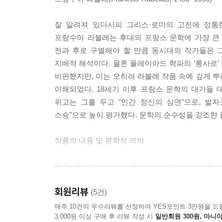
잘 알려져 있다시피 그리스·로마의 고전에 정통
프랑수아 라블레는 후대의 프랑스 문학에 가장 큰 
전과 후로 구별해야 할 만큼 동시대의 작가들은 
지배적 해석이다. 물론 플레이아드 학파의 ‘롱사르
비판했지만, 이는 오히려 라블레 작품 속에 깊게 
이해되었다. 18세기 이후 프랑스 문학의 대가들
위고는 그를 두고 "인간 정신의 심연"으로, 발
스승"으로 높이 평가했다. 문학의 순수성을 강조한 
작품의 내용 및 문학적 의의
흔히 팡타그뤼엘[원래 ‘팡타그뤼엘’이라는 이름
장난꾸러기 악마의 이름에서 유래했다. 라블레는 이 
회원리뷰
누리고자 하는 욕망, 인간의 무한한 가능성에 대한
(5건)
있다. 제1권인 『팡타그뤼엘』이 1532년 발표
매주 10건의 우수리뷰를 선정하여 YES포인트 3만원을 드
3,000원 이상 구매 후 리뷰 작성 시
일반회원 300원, 마니아
『제5서』에 이르기까지, 라블레 소설은 동일한 