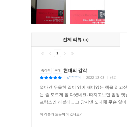
대목이다. 새로운 글쓰기라는 현대 문학의 본질적 
앞서 언급했지만 라블레의 작품은 지적 탐구, 철학
이질적 요소들이 무질서하게 혼합된 듯한 인상이
“그로테스크한 사실주의”로 민중문화의 전통을 계
전체 리뷰
(5)
웃음의 세계 속에 용해되는 이상향을 지향하고 있
현세적 삶에서의 행복 추구를 역설하는 동시에, 자유
1
현대의 감각
종이책
구매
c*******4
2022-12-03
신고
|
|
|
얼마간 우울한 일이 있어 재미있는 책을 읽고싶
는 줄 모르게 잘 다녔네요. 따지고보면 엄청 옛
프랑스엔 라블레... 그 당시엔 도대체 무슨 일이
이 리뷰가 도움이 되었나요?