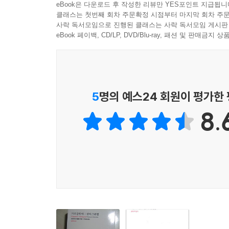
eBook은 다운로드 후 작성한 리뷰만 YES포인트 지급됩니
후기의 작품들 사이에는 상당히 큰 차이가 나타난
클래스는 첫번째 회차 주문확정 시점부터 마지막 회차 주문
『팡타그뤼엘』과 『가르강튀아』에 비해서 특히 
사락 독서모임으로 진행된 클래스는 사락 독서모임 게시판
이야기 전개에 익숙한 일반 독자들은 라블레 소설 
eBook 페이백, CD/LP, DVD/Blu-ray, 패션 및 판매금
이들 작품에서는 이미 거인왕의 행적에 관한 서술(
나타난다. 주인공의 출생, 성장, 교육, 전쟁에서
상관없이 독자를 상대로 화자가 엮어나가는 ‘대화’
5
명의 예스24 회원이 평가한
장사치나 다름없는 이야기꾼의 거친 입담이나 욕설, 
8.
유희, 여러 인물들이 들려주는 별개의 일화들, 빈
이야기를 이끌어가려는 작가의 의도를 분명히 보여
『가르강튀아』와 『팡타그뤼엘』은 전설적인 두 
지적 풍토·종교·정치·사회 상황을 충실히 반영하
크기, 힘, 식욕 면에서뿐 아니라 그들의 지적 능
이상을 실현한 것이며, 그들의 지적 탐구와 삶의
반영한 것이다. 그리고 라블레는 그가 처해 있던
못지않게 다양한 시도를 펼쳐 보였다. 이는 무엇