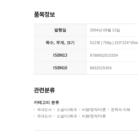
품목정보
발행일
2004년 09월 13일
쪽수, 무게, 크기
512쪽 | 758g | 153*224*35
ISBN13
9788932015354
ISBN10
893201535X
관련분류
카테고리 분류
국내도서
소설/시/희곡
비평/창작/이론
문학의 이해
국내도서
소설/시/희곡
비평/창작/이론