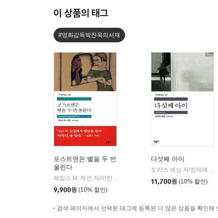
이 상품의 태그
#영화감독박찬욱의서재
포스트맨은 벨을 두 번
다섯째 아이
울린다
도리스 레싱 저/정덕애 역
|
제임스 M. 케인 저/이만식 역
민음사
|
11,700
원
(10% 할인)
9,900
원
(10% 할인)
검색 페이지에서 선택된 태그에 등록된 더 많은 상품을 확인해 