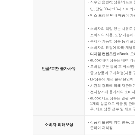
직수입 음반/영상물/기프트 
단, 당일 00시~13시 사이
박스 포장은 택배 배송이 가
소비자의 책임 있는 사유로 
소비자의 사용, 포장 개봉에 
복제가 가능한 상품 등의 포장을 
소비자의 요청에 따라 개별
디지털 컨텐츠인 eBook, 
eBook 대여 상품은 대여 기
모바일 쿠폰 등록 후 취소/환
반품/교환 불가사유
중고상품이 구매확정(자동 
LP상품의 재생 불량 원인이 기
시간의 경과에 의해 재판매가
전자상거래 등에서의 소비자
eBook 세트 상품은 일괄 
1개의 상품으로 취급 및 판매
우, 세트 상품 전부 및 세트
상품의 불량에 의한 반품, 교
소비자 피해보상
준하여 처리됨