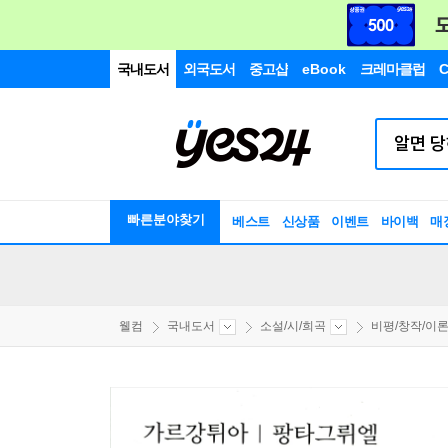
국내도서
외국도서
중고샵
eBook
크레마클럽
C
빠른분야찾기
베스트
신상품
이벤트
바이백
매
웰컴
국내도서
소설/시/희곡
비평/창작/이