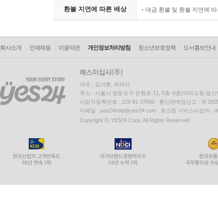
환불 지연에 따른 배상
대금 환불 및 환불 지연에 
회사소개
인재채용
이용약관
개인정보처리방침
청소년보호정책
도서홍보안내
대표 : 김석환, 최세라
주소 : 서울시 영등포구 은행로 11, 5층~6층(여의도동,일신
사업자등록번호 : 229-81-37000 통신판매업신고 : 제 200
이메일 : yes24help@yes24.com 호스팅 서비스사업자 :
Copyright ⓒ YES24 Corp. All Rights Reserved.