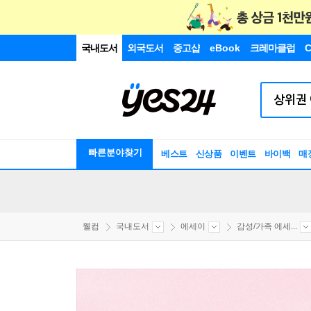
국내도서
외국도서
중고샵
eBook
크레마클럽
C
빠른분야찾기
베스트
신상품
이벤트
바이백
매
웰컴
국내도서
에세이
감성/가족 에세...