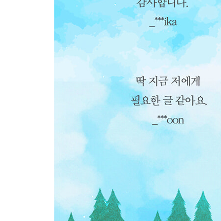
걱정이 피어나는 중이지만
쉬어갑시다 온전히
생각보다 남들은 관심이 없다
걱정 장인 탈출기
가끔은 산책하듯 살랑살랑 살고 싶다
인생 노잼 시기
당신의 시기
행복 앞에서만큼은
내려놓아도 괜찮아
고민의 끝은
아쉬움 증폭 시간
남 탓
그럼에도 성장하는 중입니다
어떤 기억