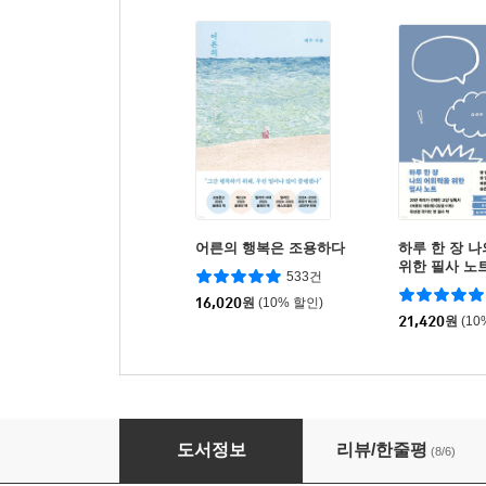
어른의 행복은 조용하다
하루 한 장 
위한 필사 노
533건
16,020
원
(10% 할인)
21,420
원
(10
헤매는 중이지만 해내는 중입니다
도서정보
리뷰/한줄평
(8/6)