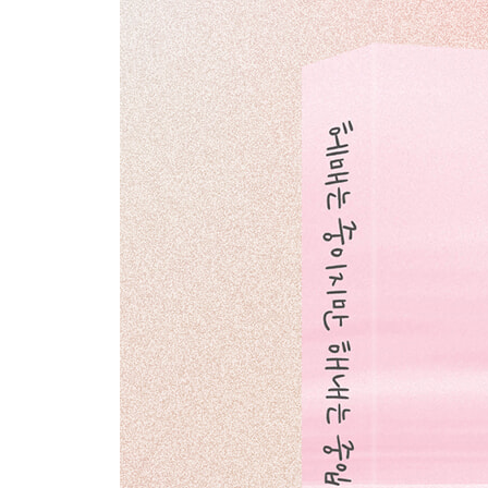
소중한 내 사람들에게
사랑을 헷갈리는 중이지만
한결같은
어떤 진심은
연락
누군가 마음에 들어오면
바쁠수록
멍청해진다는 것
서운함
마음이 있다면
용기를 내어야 할 순간
멈춤
내려놓음
기다림의 시간