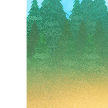
좋은 사람 몇 명이면
심하게 길치라 인생도 좀 헤매는 중
단짠단짠의 공식
당연하게 돌아옴을
고된 계절이라 해도
기다림의 시간만큼
그날의 하늘은
잠시뿐이니까
자라난 만큼
관계에 지쳐가는 중이지만
솔직한 것과 무례한 것은 다르다
장난
세상에 완벽한 어른은 없다
아무도
만들어진 빌런