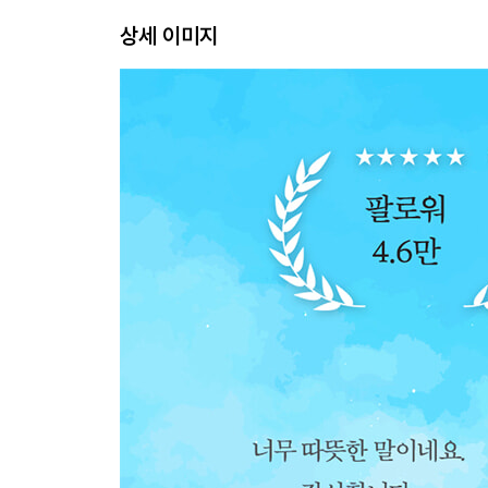
벼락 맞을 행운
상세 이미지
주인이 아님을
나를 믿어주는 중입니다
비교 없는 행복
젊고 젊다
행복 인플레
놓아버리지만 않는다면 언젠가
마음이 가는 대로
끊임없이 나에게 물어보기
마음 회복 마음 성장
망설임
반짝임
능동적 행복
조급함
나를 믿어주는 일