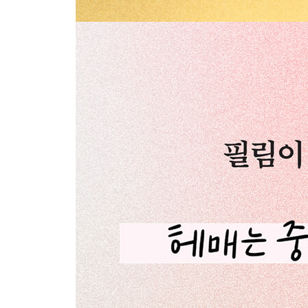
멀어져야 할 사람
새로운 관계
결국은 사람
거절의 기술
성급하게 세운 벽
기대와 실망
사람을 알아가는 중입니다
고민수집가
MBTI가 어떻게 되세요?
바쁨과 소중함
싫은 사람과 소중한 사람
비중
정답이 아닐 수도
어버이날
그때로