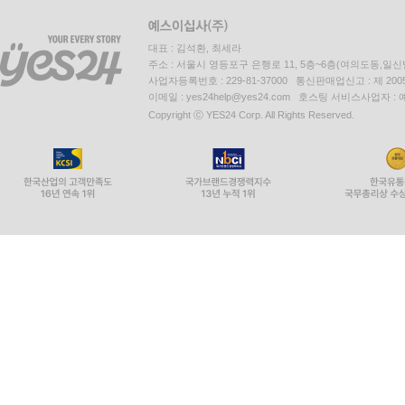
대표 : 김석환, 최세라
주소 : 서울시 영등포구 은행로 11, 5층~6층(여의도동,일신
사업자등록번호 : 229-81-37000 통신판매업신고 : 제 200
이메일 : yes24help@yes24.com 호스팅 서비스사업자 :
Copyright ⓒ YES24 Corp. All Rights Reserved.