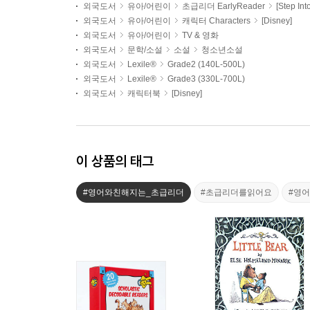
외국도서
유아/어린이
초급리더 EarlyReader
[Step In
외국도서
유아/어린이
캐릭터 Characters
[Disney]
외국도서
유아/어린이
TV & 영화
외국도서
문학/소설
소설
청소년소설
외국도서
Lexile®
Grade2 (140L-500L)
외국도서
Lexile®
Grade3 (330L-700L)
외국도서
캐릭터북
[Disney]
이 상품의 태그
#영어와친해지는_초급리더
#초급리더를읽어요
#영