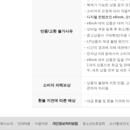
복제가 가능한 상품 등의 포장을 
소비자의 요청에 따라 개별
디지털 컨텐츠인 eBook, 
eBook 대여 상품은 대여 기
모바일 쿠폰 등록 후 취소/환
반품/교환 불가사유
중고상품이 구매확정(자동 
LP상품의 재생 불량 원인이 기
시간의 경과에 의해 재판매가
전자상거래 등에서의 소비자
eBook 세트 상품은 일괄 
1개의 상품으로 취급 및 판매
우, 세트 상품 전부 및 세트
상품의 불량에 의한 반품, 교
소비자 피해보상
준하여 처리됨
환불 지연에 따른 배상
대금 환불 및 환불 지연에 
회사소개
인재채용
이용약관
개인정보처리방침
청소년보호정책
도서홍보안내