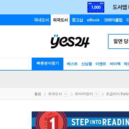
국내도서
외국도서
중고샵
eBook
크레마클럽
C
빠른분야찾기
베스트
신상품
이벤트
바이백
매
웰컴
외국도서
유아/어린이
초급리더 EarlyR