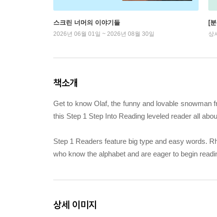
스크린 너머의 이야기들
[
2026년 06월 01일 ~ 2026년 08월 30일
상
책소개
Get to know Olaf, the funny and lovable snowman f
this Step 1 Step Into Reading leveled reader all abou
Step 1 Readers feature big type and easy words. Rhy
who know the alphabet and are eager to begin readi
상세 이미지