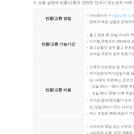
※ 상품 설명에 반품/교환과 관련한 안내가 있는경우 아래 
마이페이지 >
반품/교환 신청
반품/교환 방법
판매자 배송 상품은 판매자와
출고 완료 후 10일 이내의 
디지털 콘텐츠인 eBook의 
반품/교환 가능기간
중고상품의 경우 출고 완료일
모바일 쿠폰의 경우 유효기간(
고객의 단순변심 및 착오구
직수입양서/직수입일서중 일
단, 아래의 주문/취소 조건인
오늘 00시 ~ 06시 30분 
반품/교환 비용
오늘 06시 30분 이후 주문
직수입 음반/영상물/기프트 
단, 당일 00시~13시 사이
박스 포장은 택배 배송이 가
소비자의 책임 있는 사유로 
소비자의 사용, 포장 개봉에 