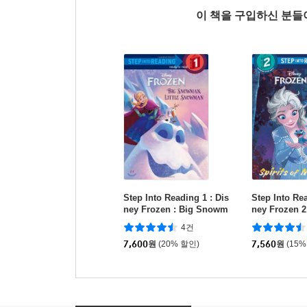
이 책을 구입하신 분
Step Into Reading 1 : Dis
Step Into Rea
ney Frozen : Big Snowm
ney Frozen 2 
an, Little Snowman
Nature
4건
7,600
원
(20% 할인)
7,560
원
(15%