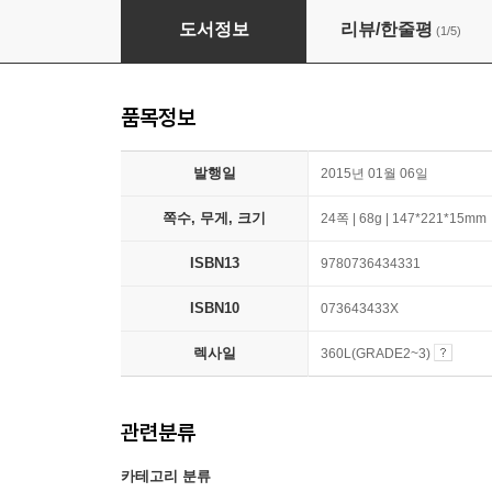
Hello, Olaf! (Disney Frozen)
도서정보
리뷰/한줄평
(1/5)
품목정보
발행일
2015년 01월 06일
쪽수, 무게, 크기
24쪽 | 68g | 147*221*15mm
ISBN13
9780736434331
ISBN10
073643433X
렉사일
360L(GRADE2~3)
관련분류
카테고리 분류