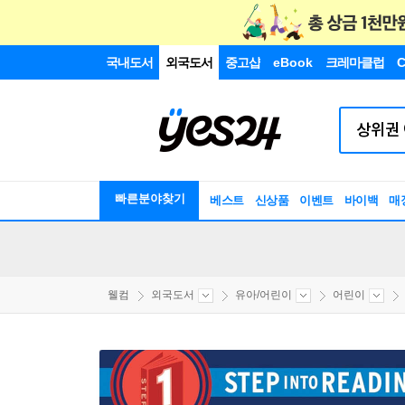
국내도서
외국도서
중고샵
eBook
크레마클럽
C
빠른분야찾기
베스트
신상품
이벤트
바이백
매
웰컴
외국도서
유아/어린이
어린이