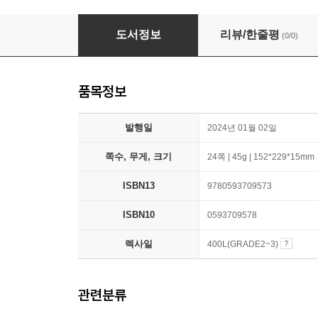
Step Into Reading 1 : PAW Patrol: Rubble & 
도서정보
리뷰/한줄평
(0/0)
품목정보
발행일
2024년 01월 02일
쪽수, 무게, 크기
24쪽 | 45g | 152*229*15mm
ISBN13
9780593709573
ISBN10
0593709578
렉사일
400L(GRADE2~3)
관련분류