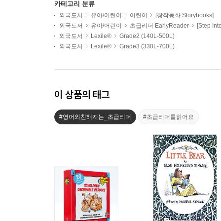
카테고리 분류
외국도서
유아/어린이
어린이
[창작동화 Storybooks]
외국도서
유아/어린이
초급리더 EarlyReader
[Step In
외국도서
Lexile®
Grade2 (140L-500L)
외국도서
Lexile®
Grade3 (330L-700L)
이 상품의 태그
#영어와친해지는_초급리더
#초급리더를읽어요