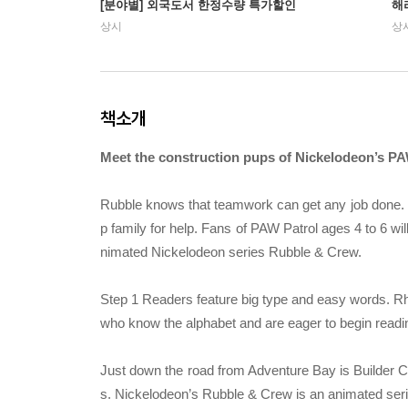
[분야별] 외국도서 한정수량 특가할인
해
상시
상
책소개
Meet the construction pups of Nickelodeon’s PAW
Rubble knows that teamwork can get any job done. So
p family for help. Fans of PAW Patrol ages 4 to 6 wi
nimated Nickelodeon series Rubble & Crew.
Step 1 Readers feature big type and easy words. Rhy
who know the alphabet and are eager to begin readi
Just down the road from Adventure Bay is Builder Co
s. Nickelodeon’s Rubble & Crew is an animated serie