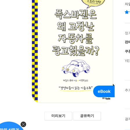
자
정
판
쿠
Y
추
미리보기
공유하기
결