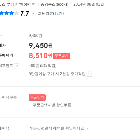
일스 루리
저/
이정민
역
중앙북스(books)
2014년 08월 01일
7.7
회원리뷰(
12
건)
가
9,450원
9,450
원
매가
8,510
원
폰혜택가
쿠폰받기
ES포인트
480원 (5% 적립)
5만원이상 구매 시 2천원 추가적립
가혜택쿠폰
쿠폰받기
주문금액대별 할인쿠폰
제혜택
카드/간편결제 혜택을 확인하세요