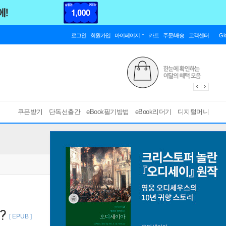
로그인
회원가입
마이페이지
카트
주문/배송
고객센터
Gl
쿠폰받기
단독선출간
eBook필기방법
eBook리더기
디지털머니
?
[ EPUB ]