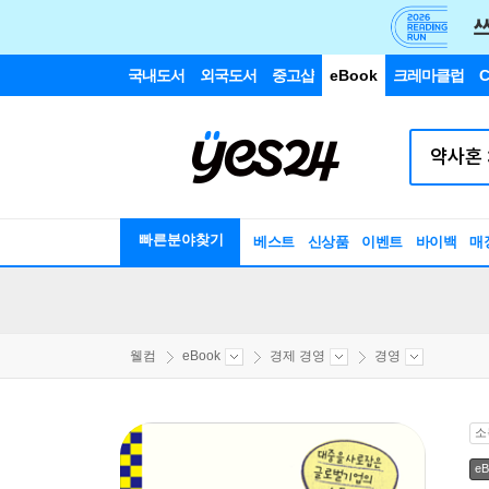
국내도서
외국도서
중고샵
eBook
크레마클럽
C
빠른분야찾기
베스트
신상품
이벤트
바이백
매
웰컴
eBook
경제 경영
경영
소
eB