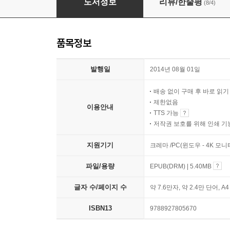
도서정보
리뷰/한줄평
(8/4)
품목정보
발행일
2014년 08월 01일
배송 없이 구매 후 바로 읽
제한없음
이용안내
TTS 가능
저작권 보호를 위해 인쇄 기
지원기기
크레마 /PC(윈도우 - 4K 모
파일/용량
EPUB(DRM) | 5.40MB
글자 수/페이지 수
약 7.6만자, 약 2.4만 단어, A
ISBN13
9788927805670