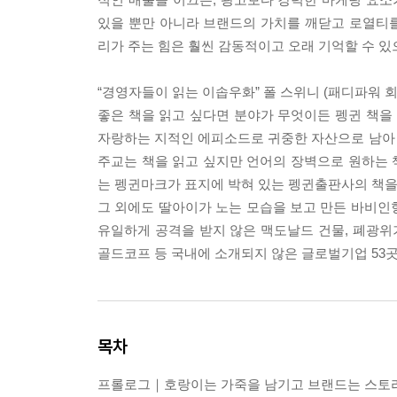
있을 뿐만 아니라 브랜드의 가치를 깨닫고 로열티
리가 주는 힘은 훨씬 감동적이고 오래 기억할 수 
“경영자들이 읽는 이솝우화” 폴 스위니 (패디파워 회
좋은 책을 읽고 싶다면 분야가 무엇이든 펭귄 책을 
자랑하는 지적인 에피소드로 귀중한 자산으로 남아 있다
주교는 책을 읽고 싶지만 언어의 장벽으로 원하는 책
는 펭귄마크가 표지에 박혀 있는 펭귄출판사의 책을
그 외에도 딸아이가 노는 모습을 보고 만든 바비인
유일하게 공격을 받지 않은 맥도날드 건물, 폐광위기
골드코프 등 국내에 소개되지 않은 글로벌기업 53곳
목차
프롤로그｜호랑이는 가죽을 남기고 브랜드는 스토