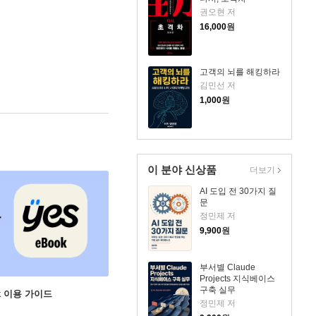
권오현 저
16,000
원
고객의 뇌를 해킹하라
김민선 저
1,000
원
이 분야 신상품
더보기
AI 도입 전 30가지 질
문
정민제 저
9,900
원
부서별 Claude
Projects 지식베이스
구축 실무
ok 이용 가이드
정민제 저