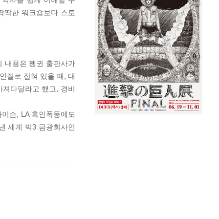
 딱딱한 워크숍보다 스토
의 내용은 펭귄 출판사가
인질로 잡혀 있을 때, 대
가져다달라고 했고, 경비
이슨, LA 흑인폭동에도
낸 세계 빅3 금광회사인