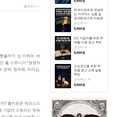
9,900
원
펼쳐보기
AI 에이전트로 완성하
는 이커머스 상품 설
명 A/B 테스트 자동화
정민제 저
9,900
원
1인 사업자를 위한 AI
매출·비용 정산 루틴
정선비 저
9,900
원
했을까?》는 이케아, 버
인 폴 스위니가 “경영자
소상공인을 위한 AI
 전략, 창의력, 리더십,
숏폼 광고 소재 실험
루틴
선비북스 저
9,900
원
걸까? 흥미로운 에피소드
제 기업의 스토리는 영속
 역사를 쉽게 이해할 수