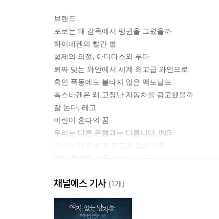
브랜드
포로는 왜 감옥에서 펭귄을 그렸을까
하이네켄의 빨간 별
형제의 의절, 아디다스와 푸마
퇴짜 맞는 와인에서 세계 최고급 와인으로
흑인 폭동에도 불타지 않은 맥도날드
폭스바겐은 왜 고장난 자동차를 광고했을까
잘 논다, 레고
어린이 혼다의 꿈
우리는 다른 은행과는 다릅니다, ING
기네스 맥주 하프 로고에 숨은 비밀
회사 철자를 잘못 썼어요, 구글
전투에서 시작한 리큐르가 왕실에 도착하기까지
채널예스 기사
처칠과 승리의 맥주
(1개)
‘저스트 두 잇’의 탄생
피아니스트도 가입한 트럭 찾기 팬클럽