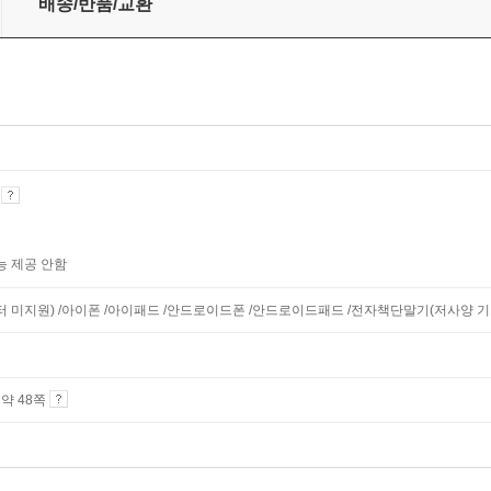
배송/반품/교환
기
능 제공 안함
니터 미지원) /아이폰 /아이패드 /안드로이드폰 /안드로이드패드 /전자책단말기(저사양 기기 
4 약 48쪽