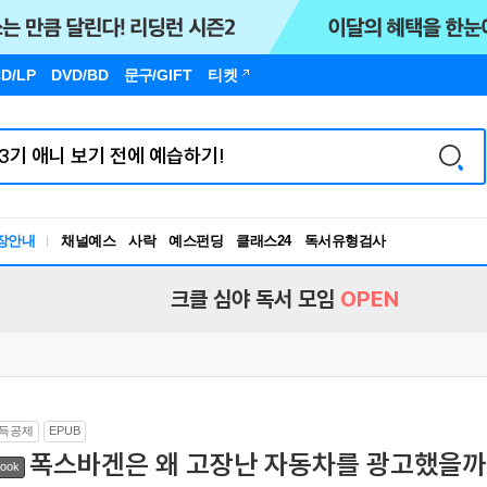
D/LP
DVD/BD
문구
/GIFT
티켓
장안내
채널예스
사락
예스펀딩
클래스24
독서유형검사
RBTI Lab
독서유형검사
크클 심야 독서 모임
OPEN
득공제
EPUB
폭스바겐은 왜 고장난 자동차를 광고했을까
ook