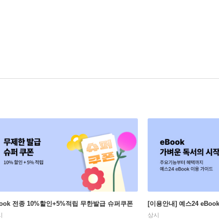
Book 전종 10%할인+5%적립 무한발급 슈퍼쿠폰
[이용안내] 예스24 eBo
시
상시