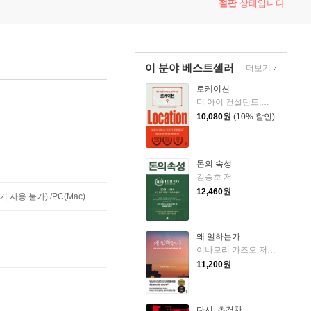
절판
상태입니다.
이 분야 베스트셀러
더보기
로케이션
디 아이 컨설턴트,에노모토 아츠시,구스모토 다카히로 공저/김지영 역
10,080
원
(10% 할인)
돈의 속성
김승호 저
12,460
원
사용 불가) /PC(Mac)
왜 일하는가
이나모리 가즈오 저/김윤경 역
11,200
원
다시, 초격차