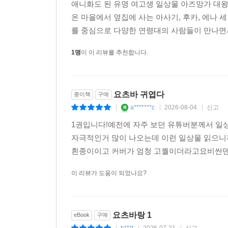
애니화도 된 유명 여고생 일상물 아즈망가 대왕
온 마을에서 옆집에 사는 아사기, 후카, 에나 
를 중심으로 다양한 연령대의 사람들이 만나면서
1명
이 이 리뷰를 추천합니다.
요츠바 귀엽다
종이책
구매
a*******c
2026-08-04
신고
|
|
|
1권입니다!예전에 자주 보던 유튜버분께서 일
자극적인거 많이 나오는데 이런 일상물 읽으니까
흰종이이고 커버가 엄청 고퀄이더라고요비싼덴 
이 리뷰가 도움이 되었나요?
요츠바랑 1
eBook
구매