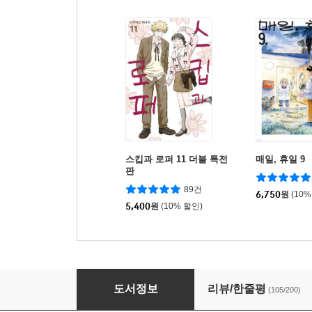
스킵과 로퍼 11 더블 특전
매일, 휴일 9
판
89건
6,750
원
(10%
5,400
원
(10% 할인)
요츠바랑! 1
도서정보
리뷰/한줄평
(105/200)