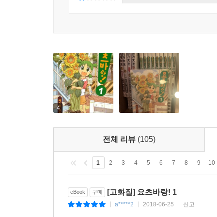
4
전체 리뷰
(105)
1
2
3
4
5
6
7
8
9
10
[고화질] 요츠바랑! 1
eBook
구매
a*****2
2018-06-25
신고
|
|
|