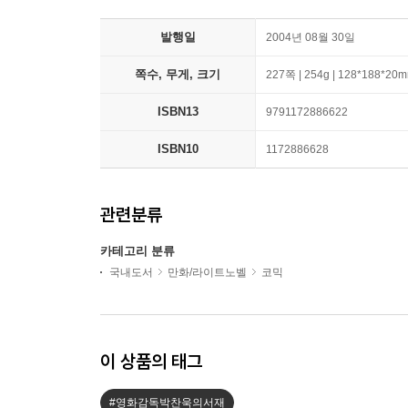
발행일
2004년 08월 30일
쪽수, 무게, 크기
227쪽 | 254g | 128*188*20
ISBN13
9791172886622
ISBN10
1172886628
관련분류
카테고리 분류
국내도서
만화/라이트노벨
코믹
이 상품의 태그
#영화감독박찬욱의서재