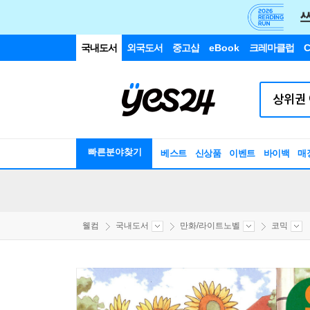
국내도서
외국도서
중고샵
eBook
크레마클럽
C
빠른분야찾기
베스트
신상품
이벤트
바이백
매
웰컴
국내도서
만화/라이트노벨
코믹