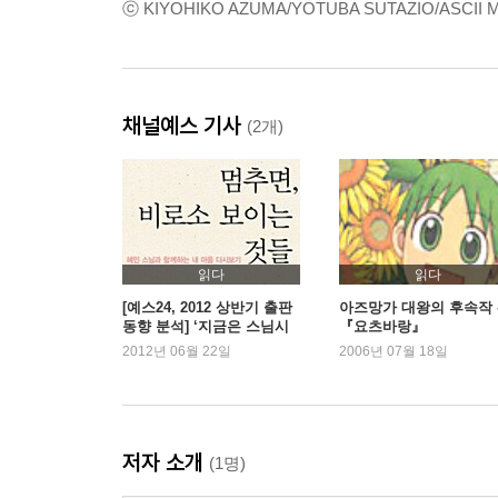
ⓒ KIYOHIKO AZUMA/YOTUBA SUTAZIO/ASCII
채널예스 기사
(2개)
읽다
읽다
[예스24, 2012 상반기 출판
아즈망가 대왕의 후속작 
동향 분석] ‘지금은 스님시
『요츠바랑』
대’ 100위내 스님 저서가 7
2012년 06월 22일
2006년 07월 18일
권, 왜 인기일까?
저자 소개
(1명)