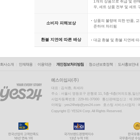
1개의 상품으로 취급 및 판매
우, 세트 상품 전부 및 세트
상품의 불량에 의한 반품, 교
소비자 피해보상
준하여 처리됨
환불 지연에 따른 배상
대금 환불 및 환불 지연에 
회사소개
인재채용
이용약관
개인정보처리방침
청소년보호정책
도서홍보안내
대표 : 김석환, 최세라
주소 : 서울시 영등포구 은행로 11, 5층~6층(여의도동,일신
사업자등록번호 : 229-81-37000 통신판매업신고 : 제 200
이메일 : yes24help@yes24.com 호스팅 서비스사업자 :
Copyright ⓒ YES24 Corp. All Rights Reserved.