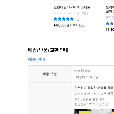
요츠바랑! 1~16 박스세트
도라에
셜판 
아즈마 키요히코 글,그림
대원
|
후지코
5건
148,500
원
(10% 할인)
71,1
배송/반품/교환 안내
배송 안내
예스24 배송
배송 구분
배송비 : 2,500원
안전하고 정확한 포장을 위해 
고객님께 배송되는 모든 상품을
목적 : 안전한 포장 관리
촬영범위 : 박스 포장 작업