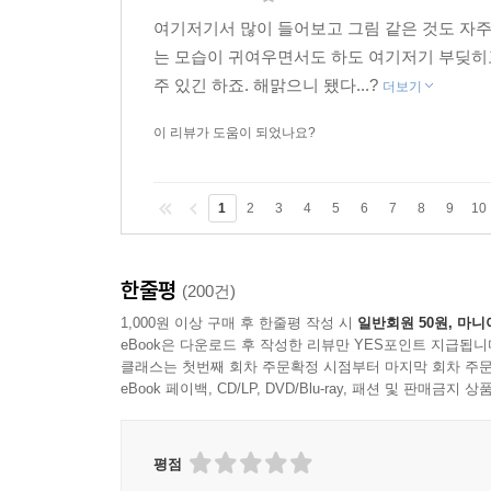
여기저기서 많이 들어보고 그림 같은 것도 자
는 모습이 귀여우면서도 하도 여기저기 부딪히
주 있긴 하죠. 해맑으니 됐다...?
더보기
이 리뷰가 도움이 되었나요?
1
2
3
4
5
6
7
8
9
10
한줄평
(200건)
1,000원 이상 구매 후 한줄평 작성 시
일반회원 50원, 마니
eBook은 다운로드 후 작성한 리뷰만 YES포인트 지급됩니
클래스는 첫번째 회차 주문확정 시점부터 마지막 회차 주문
eBook 페이백, CD/LP, DVD/Blu-ray, 패션 및 판매금
평점