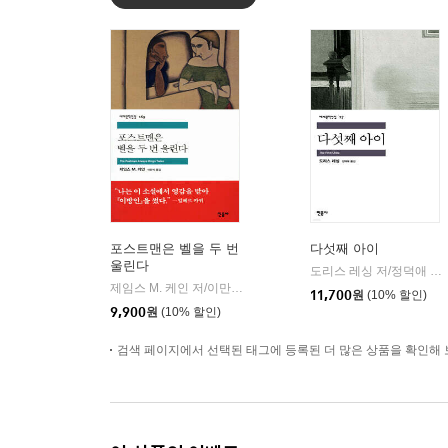
포스트맨은 벨을 두 번
다섯째 아이
울린다
도리스 레싱 저/정덕애 역
|
제임스 M. 케인 저/이만식 역
민음사
|
11,700
원
(10% 할인)
9,900
원
(10% 할인)
검색 페이지에서 선택된 태그에 등록된 더 많은 상품을 확인해 