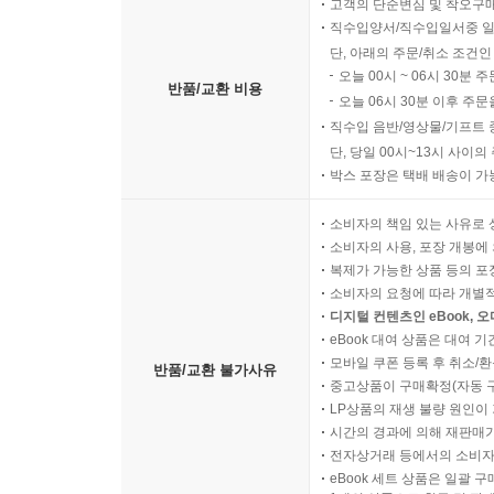
고객의 단순변심 및 착오구
직수입양서/직수입일서중 일
단, 아래의 주문/취소 조건인
오늘 00시 ~ 06시 30분 
반품/교환 비용
오늘 06시 30분 이후 주문
직수입 음반/영상물/기프트 
단, 당일 00시~13시 사이
박스 포장은 택배 배송이 가
소비자의 책임 있는 사유로 
소비자의 사용, 포장 개봉에 
복제가 가능한 상품 등의 포장을 
소비자의 요청에 따라 개별
디지털 컨텐츠인 eBook, 
eBook 대여 상품은 대여 기
모바일 쿠폰 등록 후 취소/환
반품/교환 불가사유
중고상품이 구매확정(자동 
LP상품의 재생 불량 원인이 기
시간의 경과에 의해 재판매가
전자상거래 등에서의 소비자
eBook 세트 상품은 일괄 