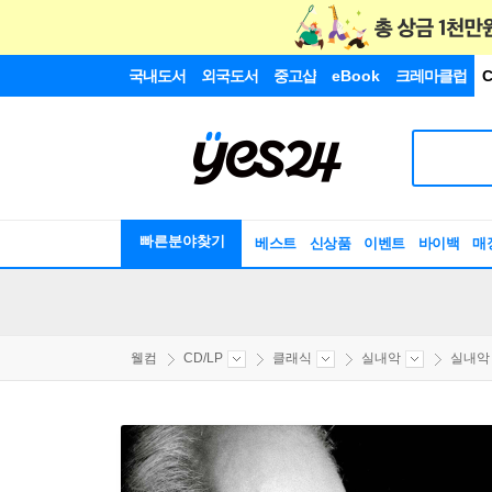
국내도서
외국도서
중고샵
eBook
크레마클럽
C
빠른분야찾기
베스트
신상품
이벤트
바이백
매
웰컴
CD/LP
클래식
실내악
실내악 