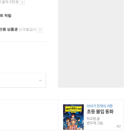
첫결제 3천원
인트 적립
만원 상품권
신규발급시
AD