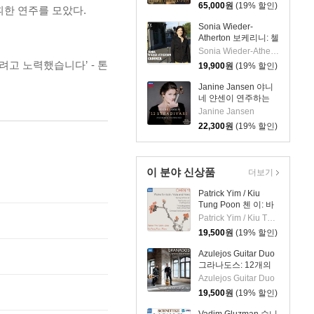
Complete String
65,000
원
(19% 할인)
휘한 연주를 모았다.
Quartets, Trout
Quintet & String
Sonia Wieder-
Trios)
Atherton 보케리니: 첼
로 협주곡 편곡 버전
Sonia Wieder-Atherton
(Luigi Boccherini:
고 노력했습니다’ - 톤
19,900
원
(19% 할인)
Cello Concertos
G.479, G.477, G.476)
Janine Jansen 야니
네 얀센이 연주하는
12개의 스트라디바리
Janine Jansen
(12 Stradivari)
22,300
원
(19% 할인)
이 분야 신상품
더보기
Patrick Yim / Kiu
Tung Poon 첸 이: 바
이올린, 비올라, 피아
Patrick Yim / Kiu Tung Poon
노 작품집 (Chen Yi:
19,500
원
(19% 할인)
Works For Violin,
Viola And Piano)
Azulejos Guitar Duo
그라나도스: 12개의
스페인 무곡, 스페인
Azulejos Guitar Duo
카프리초 (두 대의 기
19,500
원
(19% 할인)
타를 위한 편곡)
(Granados: 12