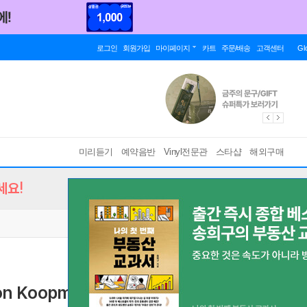
로그인
회원가입
마이페이지
카트
주문/배송
고객센터
Gl
미리듣기
예약음반
Vinyl전문관
스타샵
해외구매
세요!
 Koopman 80)
베스트 앨범
[ 4CD ]