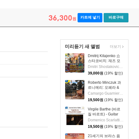
36,300
카트에 넣기
바로구매
원
미리듣기 새 앨범
더보기
Dmitrij Kitajenko 쇼
스타코비치: 재즈 모
음곡, 발레 모음곡, 협
Dmitri Shostakovich 작곡 외 6명
주곡들
39,000
원
(19% 할인)
(Shostakovich: Jazz
Suite; Ballet Suites;
Roberto Minczuk 과
Concertos)
르니에리: 오페라 &
관현악 작품집
Camargo Guarnieri 작곡 외 2명
(Guarnieri: Pedro
19,500
원
(19% 할인)
Malazarte)
Virgile Barthe (바르
질 바르트) - Guitar
Recital (기타 리사이
Domenico Scarlatti 작곡 외 5명
틀)
19,500
원
(19% 할인)
21세기의 브라스 음