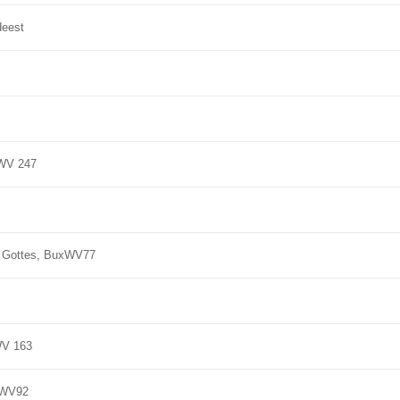
deest
xWV 247
be Gottes, BuxWV77
WV 163
xWV92