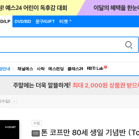
D/LP
DVD/BD
문구
/GIFT
티켓
독서유형검사
RBTI Lab
장안내
채널예스
사락
예스펀딩
클래스24
독서유형검사
주말에는 더욱 알뜰하게!
최대 2,000원 상품권 받으
(수입)
수입
톤 코프만 80세 생일 기념반 (Ton
CD