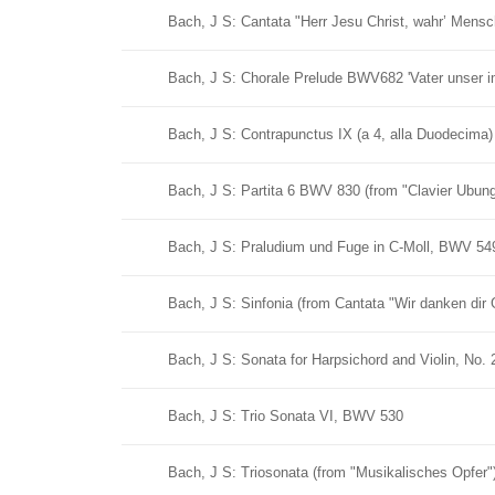
Bach, J S: Cantata "Herr Jesu Christ, wahr’ Mens
Bach, J S: Chorale Prelude BWV682 'Vater unser i
Bach, J S: Contrapunctus IX (a 4, alla Duodecima
Bach, J S: Partita 6 BWV 830 (from "Clavier Ubung
Bach, J S: Praludium und Fuge in C-Moll, BWV 54
Bach, J S: Sinfonia (from Cantata "Wir danken dir
Bach, J S: Sonata for Harpsichord and Violin, No.
Bach, J S: Trio Sonata VI, BWV 530
Bach, J S: Triosonata (from "Musikalisches Opfer