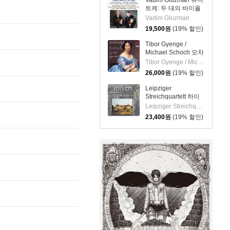
Vadim Gluzman 슈니
Danzas Espanolas)
트케: 두 대의 바이올
린을 위한 작품집
Vadim Gluzman
(Schnittke: Complete
19,500
원
(19% 할인)
Works For Two
Violins)
Tibor Gyenge /
Michael Schoch 모차
르트: 바이올린 소나
Tibor Gyenge / Michael Schoch
타집 (Mozart: Violin
26,000
원
(19% 할인)
Sonatas) [SACD
Hybrid]
Leipziger
Streichquartett 하이
든: 현악 사중주 22집
Leipziger Streichquartett
(Haydn: String
23,400
원
(19% 할인)
Quartets Vol.22 -
Op.76 No.1, 5, 6)