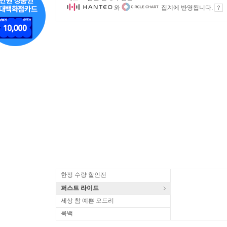
와
집계에 반영됩니다.
한정 수량 할인전
퍼스트 라이드
세상 참 예쁜 오드리
룩백