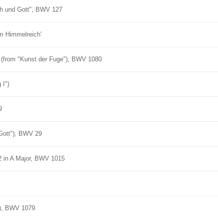
ch und Gott", BWV 127
m Himmelreich'
) (from "Kunst der Fuge"), BWV 1080
 I")
9
 Gott"), BWV 29
 2 in A Major, BWV 1015
"), BWV 1079