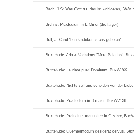
Bach, J S: Was Gott tut, das ist wohlgetan, BWV 
Bruhns: Praeludium in E Minor (the larger)
Bull, J: Carol 'Een kindeken is ons geboren'
Buxtehude: Aria & Variations "More Palatino", Bu
Buxtehude: Laudate pueri Dominum, BuxWV69
Buxtehude: Nichts soll uns scheiden von der Lie
Buxtehude: Praeludium in D major, BuxWV139
Buxtehude: Preludium manualiter in G Minor, Bux
Buxtehude: Quemadmodum desiderat cervus, Bu