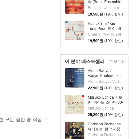
악 (Brass Ensemble
Music - 21st Century)
Brass for Uncommon Times 실내악
19,500
원
(19% 할인)
Patrick Yim / Kiu
Tung Poon 첸 이: 바
이올린, 비올라, 피아
Chen Yi 작곡 외 2명
노 작품집 (Chen Yi:
19,500
원
(19% 할인)
Works For Violin,
Viola And Piano)
이 분야 베스트셀러
더보기
Alena Baeva /
Vadym Kholodenko
베토벤: 바이올린 소
Alena Baeva / Vadym Kholodenko
나타 5번 '봄', 9번 '크
22,900
원
(19% 할인)
로이처', 3번
(Beethoven: Violin
Mitsuko Uchida 베토
Sonatas Nos. 5
벤: 피아노 소나타 30-
"Spring", 9 'Kreutzer"
32번 (Beethoven:
Mitsuko Uchida
& 3)
Piano Sonatas Opp
25,200
원
(19% 할인)
109 110 & 111)
한 모든 음반 중 직접 고
Christian Zacharias
슈베르트: 현악 사중
주 전곡 외 (Schubert:
Christian Zacharias