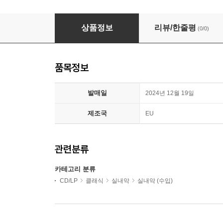
톤 코프만 80세 생일 기념반 (Ton Koopman 80)
상품정보
리뷰/한줄평
(0/0)
품목정보
발매일
2024년 12월 19일
제조국
EU
관련분류
카테고리 분류
CD/LP
클래식
실내악
실내악 (수입)