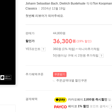
Johann Sebastian Bach
,
Dietrich Buxtehude
작곡/
Ton Koopman
Classics
2024년 12월 19일
첫번째 리뷰어가 되어주세요.
판매가
44,800원
36,300
원
할인가
(19% 할인)
YES포인트
360원 (1% 적립) + 마니아추가적립
5만원이상 구매 시 2천원 추가적립
추가혜택쿠폰
쿠폰받기
주문금액대별 할인쿠폰
결제혜택
카카오페이
2,000원 즉시할인
일
페이코
1% 할인
포인트 결제시