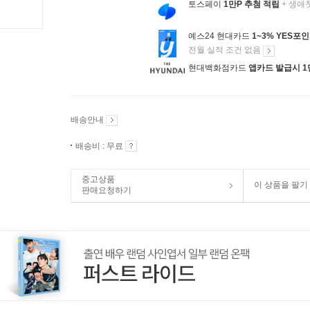
토스페이
1만P 추첨 적립
+ 생애
예스24 현대카드
1~3% YES포
전월 실적 조건 없음
현대백화점카드
앱카드 발급시 1
배송안내
배송비 : 무료
중고상품
이 상품을 팔기
판매요청하기