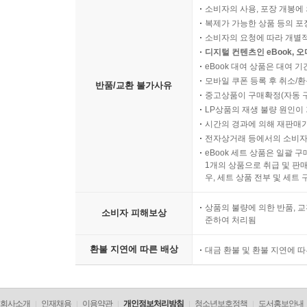
소비자의 사용, 포장 개봉에 
복제가 가능한 상품 등의 포장을 
소비자의 요청에 따라 개별
디지털 컨텐츠인 eBook, 
eBook 대여 상품은 대여 기
모바일 쿠폰 등록 후 취소/환
반품/교환 불가사유
중고상품이 구매확정(자동 
LP상품의 재생 불량 원인이 기
시간의 경과에 의해 재판매가
전자상거래 등에서의 소비자
eBook 세트 상품은 일괄 
1개의 상품으로 취급 및 판매
우, 세트 상품 전부 및 세트
상품의 불량에 의한 반품, 교
소비자 피해보상
준하여 처리됨
환불 지연에 따른 배상
대금 환불 및 환불 지연에 
회사소개
인재채용
이용약관
개인정보처리방침
청소년보호정책
도서홍보안내