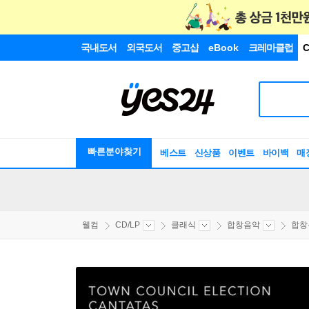
국내도서
외국도서
중고샵
eBook
크레마클럽
C
빠른분야찾기
베스트
신상품
이벤트
바이백
매
웰컴
CD/LP
클래식
합창음악
합창