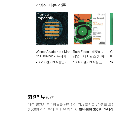
작가의 다른 상품
Wiener Akademie / Mar
Ruth Ziesak 케루비니:
G
tin Haselbock 무지카
장엄미사 D단조 (Luigi
에
임페리알리스 (Musica
Cherubini: Messe Sole
하
78,200
원
(19% 할인)
18,100
원
(19% 할인)
1
Imperialis)
nnelle No.2)
e
c
회원리뷰
(0건)
매주 10건의 우수리뷰를 선정하여 YES포인트 3만원을 드
3,000원 이상 구매 후 리뷰 작성 시
일반회원 300원, 마니아