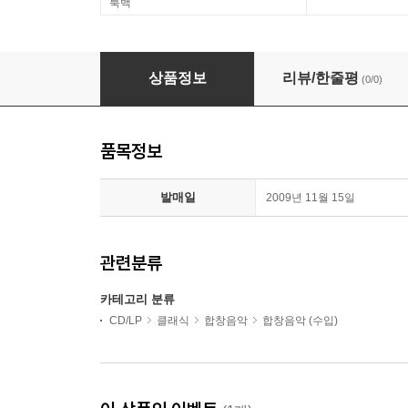
룩백
Ton Koopman 바흐: 의회 선거 칸타타 (Bach: Town
상품정보
리뷰/한줄평
(0/0)
품목정보
발매일
2009년 11월 15일
관련분류
카테고리 분류
CD/LP
클래식
합창음악
합창음악 (수입)