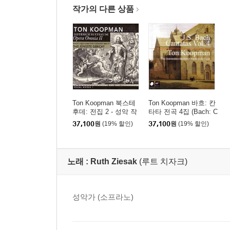
작가의 다른 상품
Ton Koopman 북스테
Ton Koopman 바흐: 칸
후데: 전집 2 - 성악 작
타타 전곡 4집 (Bach: C
품집 1 (Buxtehude: Op
omplete Cantatas Vol.
37,100
원
(19% 할인)
37,100
원
(19% 할인)
era Omnia II - Vocal W
4) 톤 쿠프만
orks 1)
노래 :
Ruth Ziesak
(루트 치자크)
성악가 (소프라노)