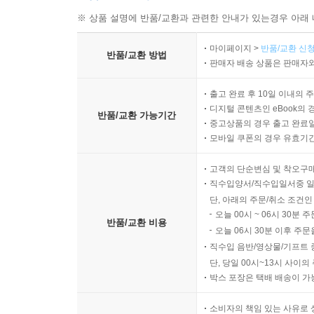
※ 상품 설명에 반품/교환과 관련한 안내가 있는경우 아래 
마이페이지 >
반품/교환 신청
반품/교환 방법
판매자 배송 상품은 판매자와
출고 완료 후 10일 이내의 
디지털 콘텐츠인 eBook의 
반품/교환 가능기간
중고상품의 경우 출고 완료일
모바일 쿠폰의 경우 유효기간(
고객의 단순변심 및 착오구
직수입양서/직수입일서중 일
단, 아래의 주문/취소 조건인
오늘 00시 ~ 06시 30분 
반품/교환 비용
오늘 06시 30분 이후 주문
직수입 음반/영상물/기프트 
단, 당일 00시~13시 사이
박스 포장은 택배 배송이 가
소비자의 책임 있는 사유로 