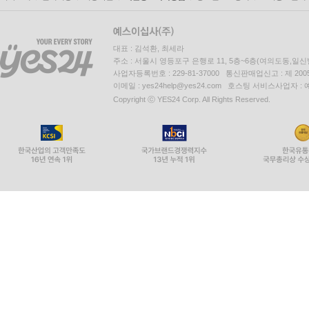
대표 : 김석환, 최세라
주소 : 서울시 영등포구 은행로 11, 5층~6층(여의도동,일신
사업자등록번호 : 229-81-37000 통신판매업신고 : 제 200
이메일 : yes24help@yes24.com 호스팅 서비스사업자 :
Copyright ⓒ YES24 Corp. All Rights Reserved.