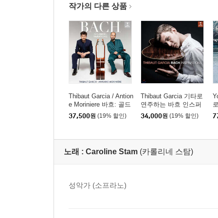
작가의 다른 상품
Thibaut Garcia / Antion
Thibaut Garcia 기타로
Y
e Moriniere 바흐: 골드
연주하는 바흐 인스퍼
로
베르크 변주곡 (Bach:
레이션 (Bach Inspiratio
p
37,500
원
(19% 할인)
34,000
원
(19% 할인)
7
Goldberg Variations) [S
ns) [UHQCD]
러
ACD Hybrid]
노래 :
Caroline Stam
(카롤리네 스탐)
성악가 (소프라노)