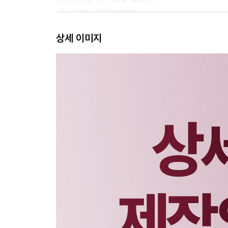
_04 포토샵 환경 설정하기
_05 상세페이지를 제작할 작업 환경 만들기
상세 이미지
_06 작업 영역 생성/저장/불러오기
_07 포토샵 레이어 이해하기
_08 디자인 꿀팁 사이트
PART 03 포토샵 필수 기능 익히기
_01 이미지에 불필요한 부분 제거하기
_02 상세페이지 사진 보정하기
_03 상품 이미지에서 특정 부분 색상 변경하기
_04 모델 인물 사진 보정하기
_05 경계선이 모호한 대상을 배경과 분리하기
_06 레이어 마스크 이해하기
_07 클리핑 마스크 이해하기
_08 현실감 있는 그림자 넣는 방법