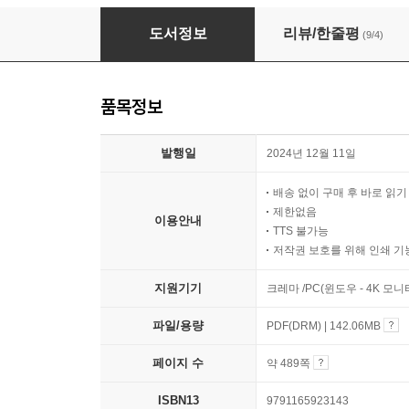
매출과 구매전환율을 높이는 상세페이지 기획&
도서정보
리뷰/한줄평
(9/4)
품목정보
발행일
2024년 12월 11일
배송 없이 구매 후 바로 읽
제한없음
이용안내
TTS 불가능
저작권 보호를 위해 인쇄 기
지원기기
크레마 /PC(윈도우 - 4K 모
파일/용량
PDF(DRM) | 142.06MB
페이지 수
약 489쪽
ISBN13
9791165923143