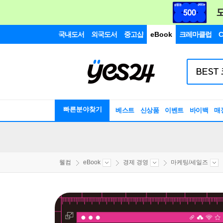
국내도서
외국도서
중고샵
eBook
크레마클럽
C
빠른분야찾기
베스트
신상품
이벤트
바이백
매
웰컴
eBook
경제 경영
마케팅/세일즈