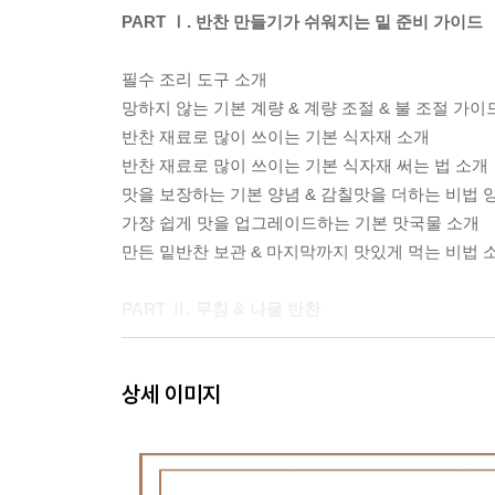
PART Ⅰ. 반찬 만들기가 쉬워지는 밑 준비 가이드
필수 조리 도구 소개
망하지 않는 기본 계량 & 계량 조절 & 불 조절 가이
반찬 재료로 많이 쓰이는 기본 식자재 소개
반찬 재료로 많이 쓰이는 기본 식자재 써는 법 소개
맛을 보장하는 기본 양념 & 감칠맛을 더하는 비법 
가장 쉽게 맛을 업그레이드하는 기본 맛국물 소개
만든 밑반찬 보관 & 마지막까지 맛있게 먹는 비법 
PART Ⅱ. 무침 & 나물 반찬
흑임자버섯무침
상세 이미지
취나물볶음
유채나물무침
도라지고추장무침
무말랭이무침