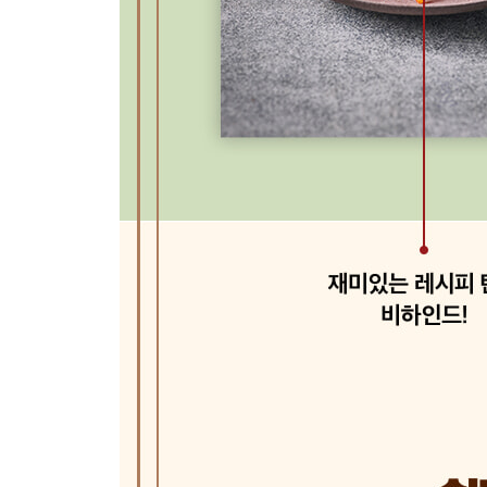
통삼겹김치찜
닭볶음탕
양념게장
짜장
떡갈비
돼지불고기
닭다리구이
재료별 INDEX