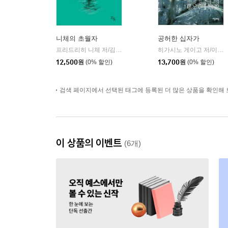
니체의 초월자
공허한 십자가
프리드리히 니체 저/김철 편역
히읏
히가시노 게이고 저/이선희 역
|
12,500
원
(0% 할인)
13,700
원
(0% 할인)
검색 페이지에서 선택된 태그에 등록된 더 많은 상품을 확인해 
이 상품의 이벤트
(6개)