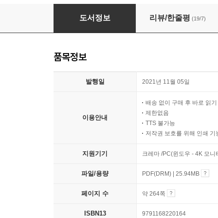
도시곳간 반찬 이야기
도서정보
리뷰/한줄평
(19/7)
품목정보
발행일
2021년 11월 05일
배송 없이 구매 후 바로 읽
제한없음
이용안내
TTS 불가능
저작권 보호를 위해 인쇄 기
지원기기
크레마 /PC(윈도우 - 4K 모
파일/용량
PDF(DRM) | 25.94MB
페이지 수
약 264쪽
ISBN13
9791168220164