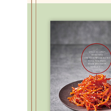
잡채
치킨윙간장조림
미트볼카레
소불고기전골
단호박오리찜
제육볶음
소불고기볶음
돼지고기김치찜
연어스테이크
닭갈비
달걀말이
마파두부
고등어구이
감태김밥
유부초밥&날치알유부초밥
달걀찜
동그랑땡