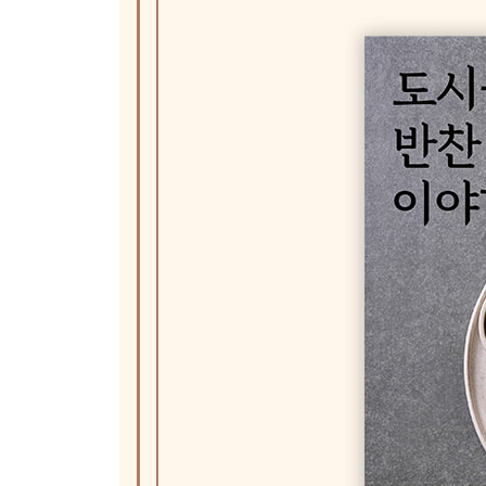
무나물볶음
PART Ⅲ. 조림 & 장아찌 & 피클 반찬
연근조림
반숙란장조림
감자조림
검은콩조림&땅콩조림&씨앗콩조림
소고기장조림&돼지고기장조림
두부조림
메추리알장조림
고등어조림
우엉조림
모둠채소피클&줄리엔피클&비트채소피클
무꼬들장아찌&양파장아찌&고추장아찌&궁채장아
방울토마토매실절임