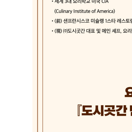
황태뭇국
순두부찌개
알탕
소고기미역국
차돌박이된장찌개
우거지된장국
들깨미역국
PART Ⅵ. 일품요리
어향가지
보쌈
카레
코다리조림
돼지갈비찜
찜닭
함박스테이크