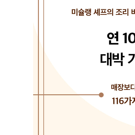
김무침
오이고추쌈장무침
곤드레나물볶음
궁채나물볶음
도라지나물무침
마늘종무침
파래무침
숙주나물무침
콩나물무침
부지깽이나물볶음
황태포무침
호박고지나물볶음
오이무침
고구마줄기볶음
시금치나물무침
고사리나물볶음
더덕무침