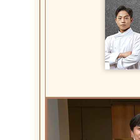
PART Ⅳ. 볶음 반찬
가지강정볶음
미역줄기볶음
두부김치볶음
진미채볶음
소시지채소볶음
애호박볶음
실치볶음&아귀포볶음
보리새우마늘종볶음
오징어실채볶음
가지볶음
건새우볶음
건가지볶음
그린빈표고버섯볶음
감자채볶음
어묵볶음&매콤어묵볶음
들깨표고버섯볶음