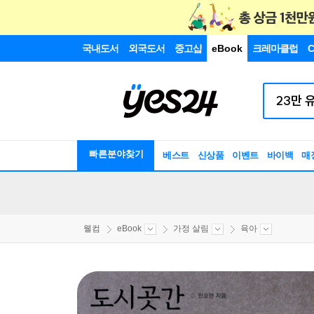
국내도서
외국도서
중고샵
eBook
크레마클럽
C
빠른분야찾기
베스트
신상품
이벤트
바이백
매
웰컴
eBook
가정 살림
육아