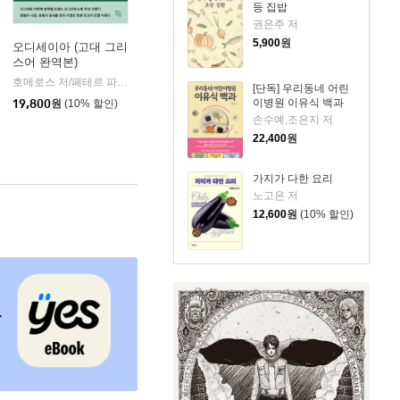
등 집밥
권은주 저
5,900
원
오디세이아 (고대 그리
스어 완역본)
k)
호메로스 저/페테르 파울 루벤스 그림/박문재 역
현대지성
|
[단독] 우리동네 어린
이병원 이유식 백과
19,800
원
(10% 할인)
손수예,조은지 저
22,400
원
가지가 다한 요리
노고은 저
12,600
원
(10% 할인)