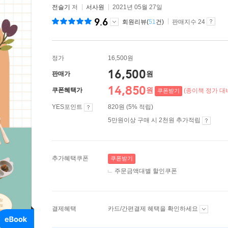
전슬기
저
서사원
2021년 05월 27일
9.6
회원리뷰(
51
건)
판매지수 24
정가
16,500원
16,500
원
판매가
14,850
원
쿠폰혜택가
(종이책 정가 대비
쿠폰받기
YES포인트
820원 (5% 적립)
5만원이상 구매 시 2천원 추가적립
추가혜택쿠폰
쿠폰받기
주문금액대별 할인쿠폰
결제혜택
카드/간편결제 혜택을 확인하세요