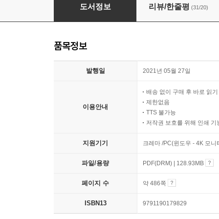
대슬이 밥상
도서정보
리뷰/한줄평
(31/20)
품목정보
발행일
2021년 05월 27일
배송 없이 구매 후 바로 읽
제한없음
이용안내
TTS 불가능
저작권 보호를 위해 인쇄 기
지원기기
크레마 /PC(윈도우 - 4K 모
파일/용량
PDF(DRM) | 128.93MB
페이지 수
약 486쪽
ISBN13
9791190179829