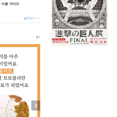
ok 이용 가이드
펼쳐보기
1
/4