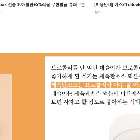
Book 전종 10%할인+5%적립 무한발급 슈퍼쿠폰
[이용안내] 예스24 eBo
시
상시