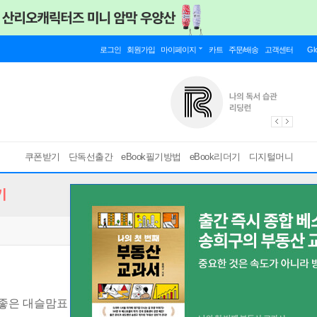
로그인
회원가입
마이페이지
카트
주문/배송
고객센터
Gl
쿠폰받기
단독선출간
eBook필기방법
eBook리더기
디지털머니
기
 좋은 대슬맘표 아이주도유아식&식판식
[ PDF ]