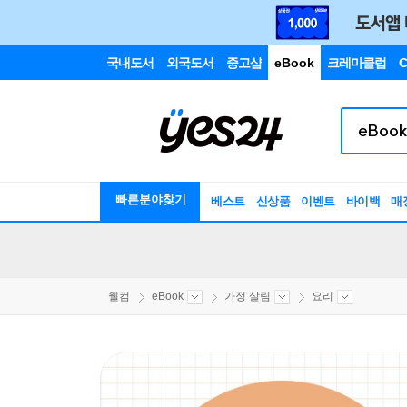
국내도서
외국도서
중고샵
eBook
크레마클럽
C
빠른분야찾기
베스트
신상품
이벤트
바이백
매
웰컴
eBook
가정 살림
요리