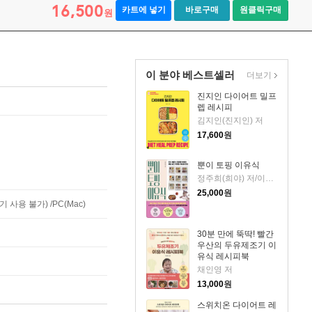
16,500
카트에 넣기
바로구매
원클릭구매
원
이 분야 베스트셀러
더보기
진지인 다이어트 밀프
렙 레시피
김지인(진지인) 저
17,600
원
뿐이 토핑 이유식
정주희(희야) 저/이수진 감수
25,000
원
사용 불가) /PC(Mac)
30분 만에 뚝딱! 빨간
우산의 두유제조기 이
유식 레시피북
채인영 저
13,000
원
스위치온 다이어트 레