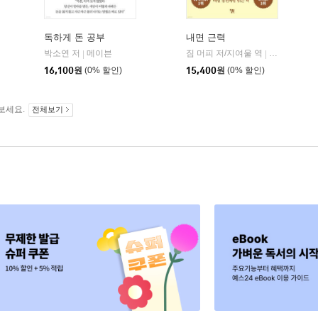
독하게 돈 공부
내면 근력
자음과모음
박소연 저
메이븐
짐 머피 저/지여울 역
윌북(willboo
|
|
|
16,100
원
(0% 할인)
15,400
원
(0% 할인)
보세요.
전체보기