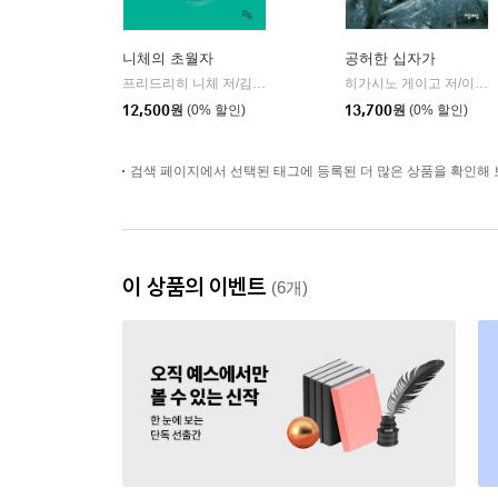
니체의 초월자
공허한 십자가
프리드리히 니체 저/김철 편역
히읏
히가시노 게이고 저/이선희 역
|
12,500
원
(0% 할인)
13,700
원
(0% 할인)
검색 페이지에서 선택된 태그에 등록된 더 많은 상품을 확인해 
이 상품의 이벤트
(6개)