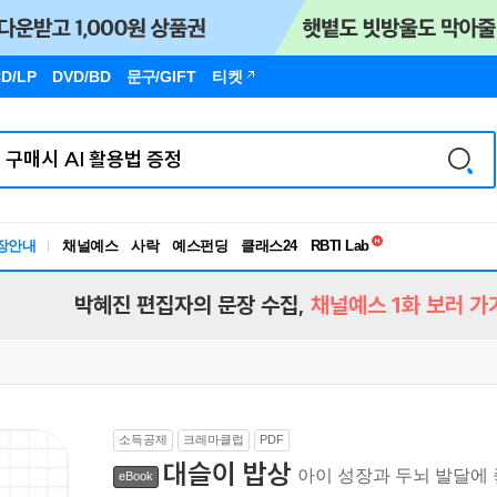
D/LP
DVD/BD
문구
/GIFT
티켓
독서유형검사
장안내
채널예스
사락
예스펀딩
클래스24
RBTI Lab
독서유형검사
박혜진 편집자의 문장 수집,
채널예스 1화 보러 가
소득공제
크레마클럽
PDF
대슬이 밥상
아이 성장과 두뇌 발달에
eBook