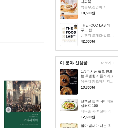
시피북
박용우,김영아 저
18,500
원
THE FOOD LAB 더
푸드 랩
J. 켄지 로페즈-알트 저/임현수 역/송윤형 감수
42,000
원
이 분야 신상품
더보기
17cm 시폰 틀로 만드
는 특별한 시폰케이크
에구치 카즈아키 저/최선아 역
13,300
원
단백질 듬뿍 다이어트
샐러드 100
에다준 저/최선아 역
12,600
원
엄마 냄새가 나는 초