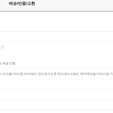
배송/반품/교환
기
능 제공 안함
니터 미지원) /아이폰 /아이패드 /안드로이드폰 /안드로이드패드 /전자책단말기(저사양 기기 