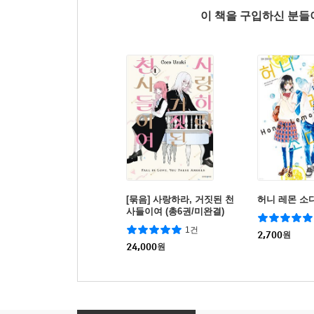
이 책을 구입하신 분
[묶음] 사랑하라, 거짓된 천
허니 레몬 소
사들이여 (총6권/미완결)
1건
2,700
원
24,000
원