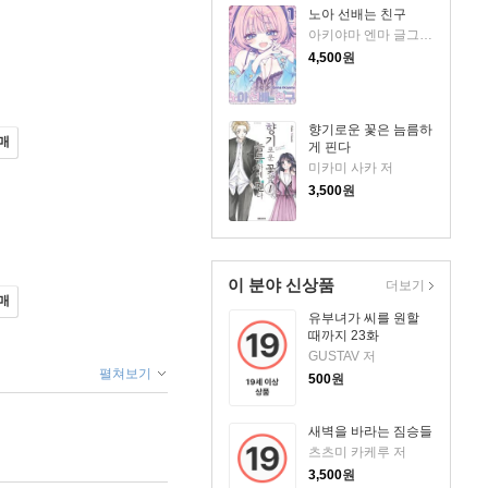
노아 선배는 친구
아키야마 엔마 글그림/심이슬 역
4,500
원
향기로운 꽃은 늠름하
매
게 핀다
미카미 사카 저
3,500
원
이 분야 신상품
더보기
매
유부녀가 씨를 원할
때까지 23화
GUSTAV 저
펼쳐보기
500
원
새벽을 바라는 짐승들
츠츠미 카케루 저
3,500
원