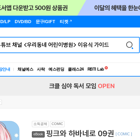
D/LP
DVD/BD
문구
/GIFT
티켓
독서유형검사
RBTI Lab
장안내
채널예스
사락
예스펀딩
클래스24
독서유형검사
크클 심야 독서 모임
OPEN
소득공제
COMIC
핑크와 하바네로 09권
[ COMIC ]
eBook