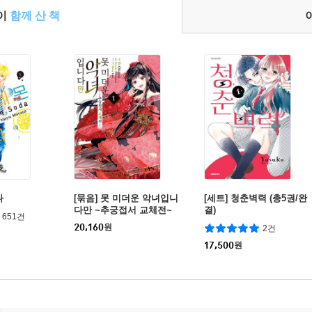
들이
함께 산 책
다
[묶음] 못 미더운 악녀입니
[세트] 청춘벽력 (총5권/완
다만 ~추궁접서 교체전~
결)
651건
(코믹) (총9권/미완결)
20,160
원
2건
17,500
원