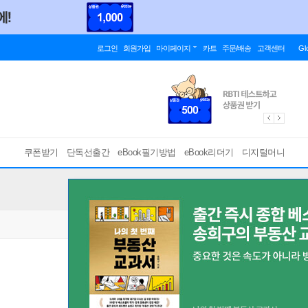
로그인
회원가입
마이페이지
카트
주문/배송
고객센터
Gl
쿠폰받기
단독선출간
eBook필기방법
eBook리더기
디지털머니