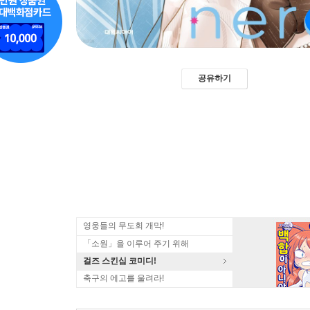
공유하기
영웅들의 무도회 개막!
「소원」을 이루어 주기 위해
걸즈 스킨십 코미디!
축구의 에고를 울려라!