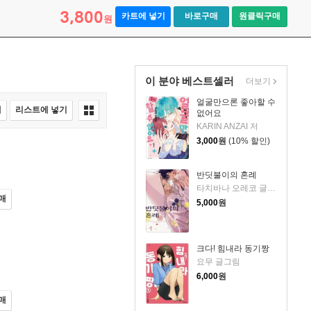
3,800
카트에 넣기
바로구매
원클릭구매
원
이 분야 베스트셀러
더보기
얼굴만으론 좋아할 수
매
리스트에 넣기
없어요
KARIN ANZAI 저
3,000
원
(10% 할인)
반딧불이의 혼례
타치바나 오레코 글,그림/유유리 역
매
5,000
원
크다! 힘내라 동기짱
요무 글그림
6,000
원
매