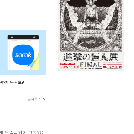
꾸준하게 독서모임
펼쳐보기
에게 무뚝뚝하기 그지없는