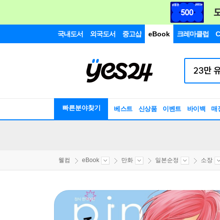
국내도서
외국도서
중고샵
eBook
크레마클럽
C
빠른분야찾기
베스트
신상품
이벤트
바이백
매
웰컴
eBook
만화
일본순정
소장