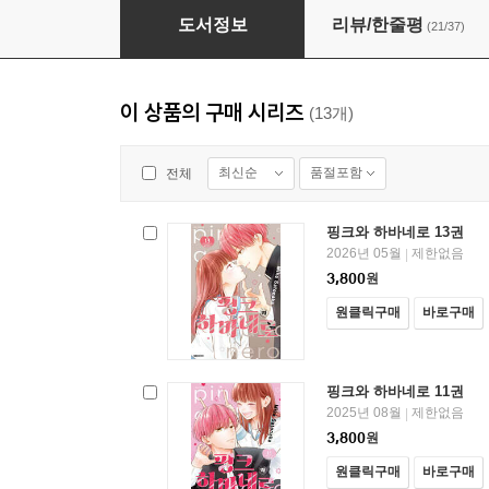
핑크와 하바네로 09권
도서정보
리뷰/한줄평
(21/37)
이 상품의 구매 시리즈
(13개)
최신순
품절포함
전체
핑크와 하바네로 13권
2026년 05월
제한없음
|
3,800
원
원클릭구매
바로구매
핑크와 하바네로 11권
2025년 08월
제한없음
|
3,800
원
원클릭구매
바로구매