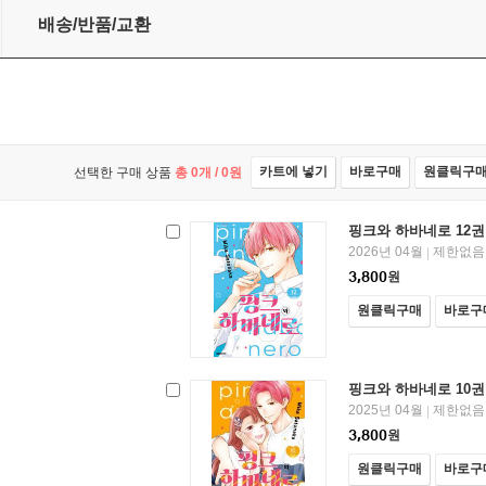
배송/반품/교환
카트에 넣기
바로구매
원클릭구
선택한 구매 상품
총
0
개 /
0
원
핑크와 하바네로 12권
2026년 04월
제한없음
|
3,800
원
원클릭구매
바로구
핑크와 하바네로 10권
2025년 04월
제한없음
|
3,800
원
원클릭구매
바로구