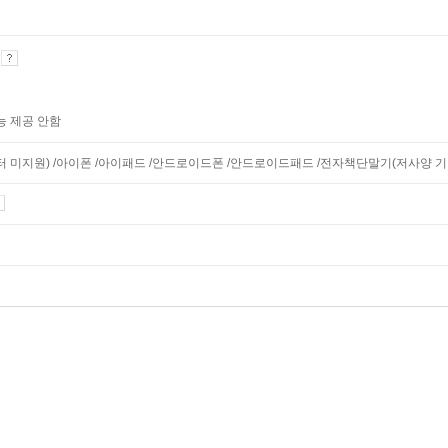
기
능 제공 안함
니터 미지원) /아이폰 /아이패드 /안드로이드폰 /안드로이드패드 /전자책단말기(저사양 기기 