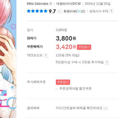
Mika Satonaka
저
대원씨아이/DCW
2024년 12월 05일
9.7
회원리뷰(
58
건)
판매지수 876
정가
3,800원
3,800
원
판매가
3,420
원
쿠폰혜택가
쿠폰받기
YES포인트
110원 (3% 적립)
5만원이상 구매 시 2천원 추가적립
추가혜택쿠폰
쿠폰받기
주문금액대별 할인쿠폰
결제혜택
카드/간편결제 혜택을 확인하세요