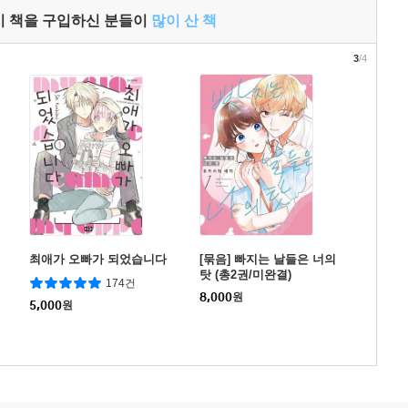
이 책을 구입하신 분들이
많이 산 책
3
/4
최애가 오빠가 되었습니다
[묶음] 빠지는 날들은 너의
탓 (총2권/미완결)
174건
8,000
원
5,000
원