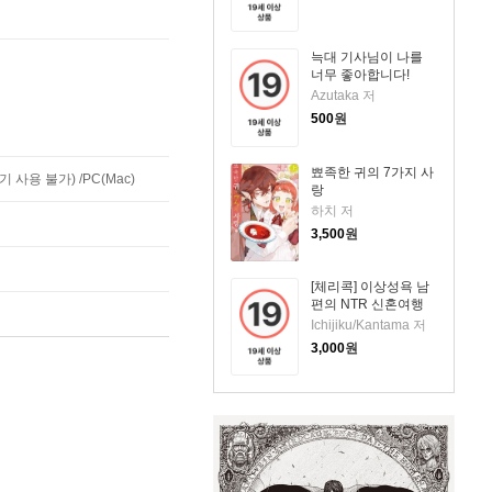
늑대 기사님이 나를
너무 좋아합니다!
Azutaka 저
500
원
뾰족한 귀의 7가지 사
사용 불가) /PC(Mac)
랑
하치 저
3,500
원
[체리콕] 이상성욕 남
편의 NTR 신혼여행
Ichijiku/Kantama 저
3,000
원