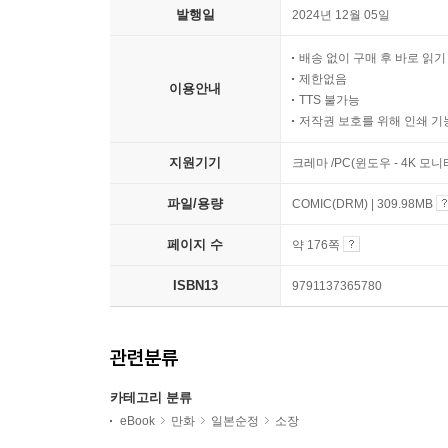
발행일
2024년 12월 05일
배송 없이 구매 후 바로 읽
제한없음
이용안내
TTS 불가능
저작권 보호를 위해 인쇄 기
지원기기
크레마 /PC(윈도우 - 4K 모
파일/용량
COMIC(DRM) | 309.98MB
페이지 수
약 176쪽
ISBN13
9791137365780
관련분류
카테고리 분류
eBook
만화
일본순정
소장