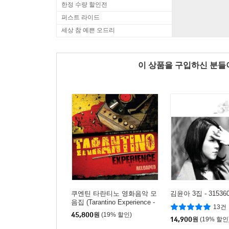
한정 수량 할인전
퍼스트 라이드
세상 참 예쁜 오드리
이 상품을 구입하신 분
쿠엔틴 타란티노 영화음악 모
김윤아 3집 - 31536
음집 (Tarantino Experience -
13건
Reloaded) [옐로우 & 레드 컬
45,800
원
(19% 할인)
러 2LP]
14,900
원
(19% 할인