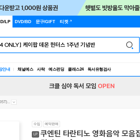
D/LP
DVD/BD
문구
/GIFT
티켓
장안내
채널예스
사락
예스펀딩
클래스24
독서유형검사
RBTI Lab
독서유형검사
크클 심야 독서 모임
OPEN
T)...
수입
예약판매
쿠엔틴 타란티노 영화음악 모음집 (Ta
LP