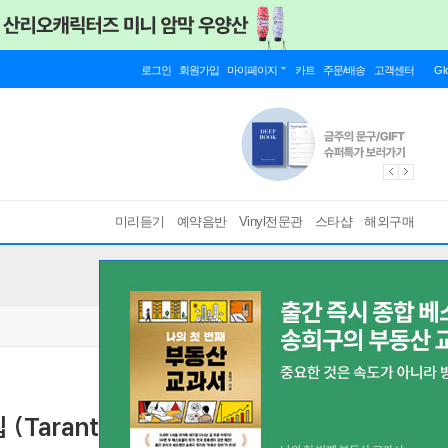
로그인
회원가입
마이페이지
카트
주문/배송
고객센터
Gl
미리듣기
예약음반
Vinyl전문관
스타샵
해외구매
rantino Experience) [옐로우 & 레