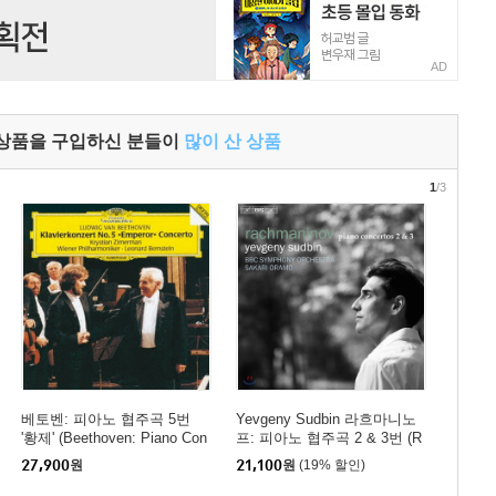
AD
 상품을 구입하신 분들이
많이 산 상품
1
/3
베토벤: 피아노 협주곡 5번
Yevgeny Sudbin 라흐마니노
'황제' (Beethoven: Piano Con
프: 피아노 협주곡 2 & 3번 (R
certo No.5 'Emperor') (SHM-
achmaninov: Piano Concerto
27,900
원
21,100
원
(19% 할인)
CD)(일본반) - Krystian Zimer
s Op.18 & Op.30)
man