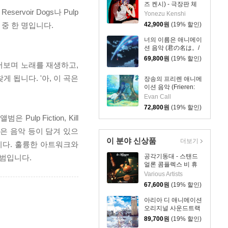
즈 켄시) - 극장판 체
 Reservoir Dogs나 Pulp
인소 맨: 레제편 주제
Yonezu Kenshi
곡 IRIS OUT / JANE
중 한 명입니다.
42,900
원
(19% 할인)
DOE [LP]
너의 이름은 애니메이
션 음악 (君の名は。/
your name. OST by
69,800
원
(19% 할인)
훑어보며 노래를 재생하고,
Radwimps 래드윔프
스) [2LP]
 됩니다. '아, 이 곡은
장송의 프리렌 애니메
이션 음악 (Frieren:
Beyond Journey's
Evan Call
End - Original
72,800
원
(19% 할인)
Soundtrack) [블루 &
ulp Fiction, Kill
그린 컬러 2LP]
서 영감을 받은 음악 등이 담겨 있으
이 분야 신상품
더보기
줍니다. 훌륭한 아트워크와
공각기동대 - 스탠드
앨범입니다.
얼론 콤플렉스 비 휴
먼 애니메이션 음악
Various Artists
(Ghost In The Shell
67,600
원
(19% 할인)
STAND ALONE
COMPLEX be
아리아 디 애니메이션
Human) [2LP]
오리지널 사운드트랙
(ARIA The
89,700
원
(19% 할인)
ANIMATION Original