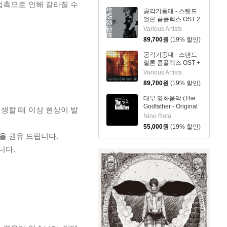
 접촉으로 인해 갈라질 수
Soundtrack vinyl
공각기동대 - 스탠드
edition)[2LP]
얼론 콤플렉스 OST 2
애니메이션 음악
Various Artists
(Ghost In The Shell
89,700
원
(19% 할인)
STAND ALONE
COMPLEX O.S.T.2)
공각기동대 - 스탠드
[2LP]
얼론 콤플렉스 OST +
애니메이션 음악
Various Artists
(Ghost In The Shell
89,700
원
(19% 할인)
STAND ALONE
COMPLEX O.S.T.＋)
대부 영화음악 (The
[2LP]
Godfather - Original
재생할 때 이상 현상이 발
Picture Soundtrack)
Nino Rota
[LP]
55,000
원
(19% 할인)
을 권유 드립니다.
니다.