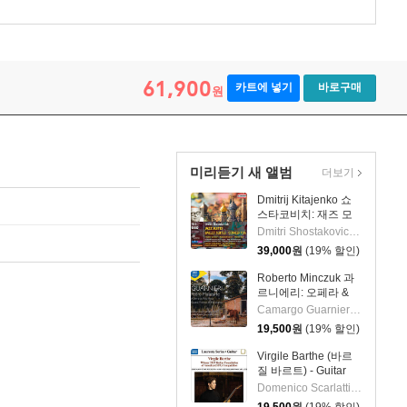
61,900
카트에 넣기
바로구매
원
미리듣기 새 앨범
더보기
Dmitrij Kitajenko 쇼
스타코비치: 재즈 모
음곡, 발레 모음곡, 협
Dmitri Shostakovich 작곡 외 6명
주곡들
39,000
원
(19% 할인)
(Shostakovich: Jazz
Suite; Ballet Suites;
Roberto Minczuk 과
Concertos)
르니에리: 오페라 &
관현악 작품집
Camargo Guarnieri 작곡 외 2명
(Guarnieri: Pedro
19,500
원
(19% 할인)
Malazarte)
Virgile Barthe (바르
질 바르트) - Guitar
Recital (기타 리사이
Domenico Scarlatti 작곡 외 5명
틀)