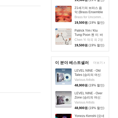
19,500
원
(19% 할인)
21세기의 브라스 음
악 (Brass Ensemble
Music - 21st Century)
Brass for Uncommon Times 실내악
19,500
원
(19% 할인)
Patrick Yim / Kiu
Tung Poon 첸 이: 바
이올린, 비올라, 피아
Chen Yi 작곡 외 2명
노 작품집 (Chen Yi:
19,500
원
(19% 할인)
Works For Violin,
Viola And Piano)
이 분야 베스트셀러
더보기
LEVEL NINE - Old
Tales (승리의 여신:
니케 OST) [마블 컬러
Various Artists
LP]
48,900
원
(19% 할인)
LEVEL NINE - Over
Zone (승리의 여신:
니케 OST) [마블 컬러
Various Artists
LP]
48,900
원
(19% 할인)
Yonezu Kenshi (요네