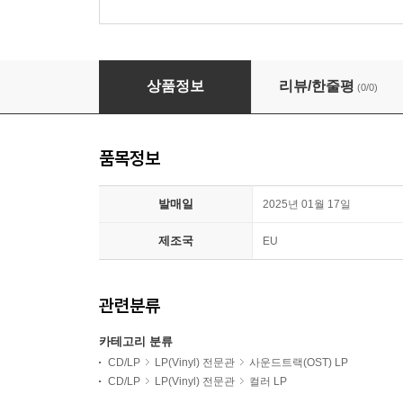
쿠엔틴 타란티노 영화음악 모음집 (Tarantino Exp
상품정보
리뷰/한줄평
(0/0)
품목정보
발매일
2025년 01월 17일
제조국
EU
관련분류
카테고리 분류
CD/LP
LP(Vinyl) 전문관
사운드트랙(OST) LP
CD/LP
LP(Vinyl) 전문관
컬러 LP