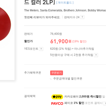
드 컬러 2LP]
[ 게이트폴드 ]
The Meters
,
Santa Esmeralda
,
Brothers Johnson
,
Bobby Woma
첫번째 리뷰어가 되어주세요.
판매지수 24
판매가
76,400원
61,900
원
할인가
(19% 할인)
YES포인트
620원 (1% 적립) + 마니아추가적립
5만원이상 구매 시 2천원 추가적립
추가혜택쿠폰
쿠폰받기
주문금액대별 할인쿠폰
결제혜택
카카오페이
2,000원 즉시할인
일
페이코
1% 할인
포인트 결제시