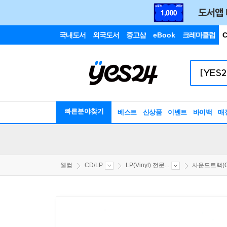
국내도서
외국도서
중고샵
eBook
크레마클럽
C
빠른분야찾기
베스트
신상품
이벤트
바이백
매
웰컴
CD/LP
LP(Vinyl) 전문...
사운드트랙(OS