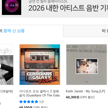
들이
함께 산 상품
이
0 [재발매]
가디언즈 오브 갤럭시 2 영화
Keith Jarrett - My Song [LP]
음악 (Guardians Of The Gala
40,300
원
(19% 할인)
xy - Awesome Mix Vol. 2 OS
1건
)
T) [LP]
48,100
원
(19% 할인)