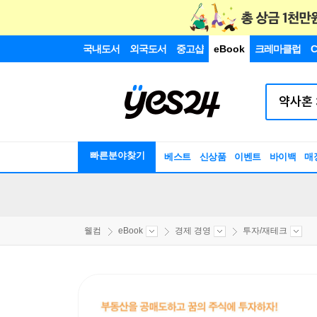
국내도서
외국도서
중고샵
eBook
크레마클럽
C
빠른분야찾기
베스트
신상품
이벤트
바이백
매
웰컴
eBook
경제 경영
투자/재테크