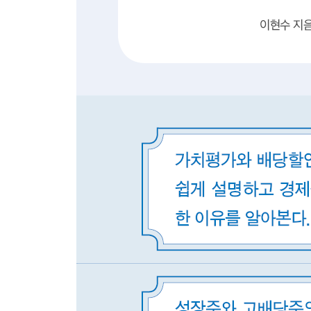
Chapter 12 투자환경과 여건에 맞는 포트폴리오 15
저출생 대처방법: 수요 변화에 주의하고, 미국 투자를
인플레이션에서도 살아남는 All Weather 포트폴리오
종목 선정에 자신이 없을 때 167
Chapter 13 필자의 투자경험 171
전세와 레버리지 효과: 4.8억 원 공짜 무한대 수익률 
실패한 투자사례와 교훈 175
성공한 투자사례와 교훈 179
투자 포트폴리오 185
DC형 퇴직연금 포트폴리오 191
부록(금융 용어) 196