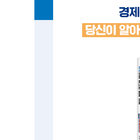
Part 3 투자 기본기로 은퇴 가속화하기
Chapter 7 성공투자를 위한 핵심 도구 1 80
시간을 내 편으로 만들기 80
폭락장 공포심의 원인과 대응법 82
적정주가 쉽게 이해하기 84
배당할인모형: 활용 방법과 유의사항 90
배당할인모형: 애플 가치평가 95
Chapter 8 성공투자를 위한 핵심 도구 2 99
안전마진과 주주환원정책 99
반드시 피해야 할 심리적 오류 2가지 104
잘된 투자인지 확인하기: 무의식 테스트 111
Chapter 9 꿈의 기업에 투자 117
꿈의 기업: 경제적 해자(Economic Moat) 117