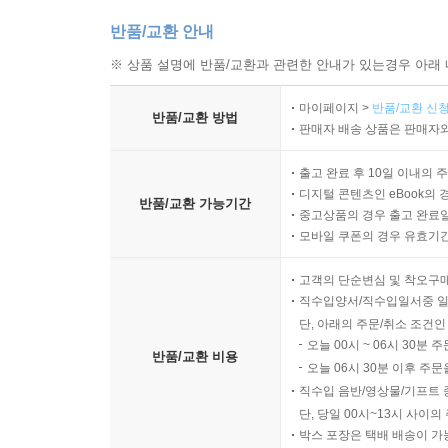
반품/교환 안내
※ 상품 설명에 반품/교환과 관련한 안내가 있는경우 아래 
마이페이지 >
반품/교환 신청
반품/교환 방법
판매자 배송 상품은 판매자와
출고 완료 후 10일 이내의 
디지털 콘텐츠인 eBook의 
반품/교환 가능기간
중고상품의 경우 출고 완료일
모바일 쿠폰의 경우 유효기간(
고객의 단순변심 및 착오구
직수입양서/직수입일서중 일
단, 아래의 주문/취소 조건인
오늘 00시 ~ 06시 30분 
반품/교환 비용
오늘 06시 30분 이후 주문
직수입 음반/영상물/기프트 
단, 당일 00시~13시 사이
박스 포장은 택배 배송이 가