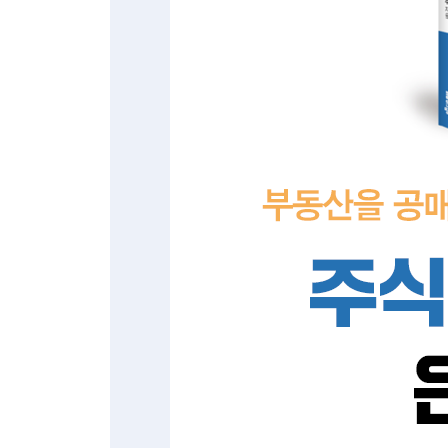
꿈의 기업(국내): 툴젠, 한국금융지주우, 고려신용정보
꿈의 기업(미국): 테슬라, 애플, 마이크로소프트, 맥
Part 4 수익률 극대화로 은퇴 가속화하기
Chapter 10 포트폴리오 투자 140
왜 개별 종목인가? 140
성장주와 고배당주 142
분산투자: 자산, 종목, 시간 144
현금 리밸런싱(고정비율 vs 가변비율) 147
Chapter 11 폭락장 대처방법 152
교체매매: 더 저평가된 종목으로 갈아타기 152
교체매매 실제 사례: 에어비앤비 → 테슬라 155
현금으로 저평가 종목 매수 157