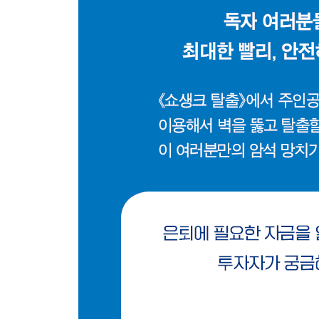
Chapter 4 집 공매도로 투자자산 최적화 47
집은 비용이다 47
집을 공매도하자 50
Chapter 5 레버리지로 투자자산 최적화 55
집 구매, 전월세 보증금에 레버리지 활용 55
좋은 레버리지의 조건 57
Chapter 6 투자자산 최적화로 즉시 은퇴하기 59
4% 룰은 잊어라 59
합리적인 은퇴조건 62
표로 보는 가장 빠른 은퇴 비법 64
은퇴 가능한지 확인하기 69
투자자산 최적화로 즉시 은퇴하기: 전세 74
투자자산 최적화로 즉시 은퇴하기: 월세 76