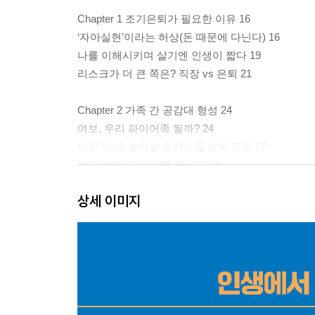
Chapter 1 조기은퇴가 필요한 이유 16
‘자아실현’이라는 허상(돈 때문에 다닌다) 16
나를 이해시키며 살기엔 인생이 짧다 19
리스크가 더 큰 쪽은? 직장 vs 은퇴 21
Chapter 2 가족 간 공감대 형성 24
여보, 우리 파이어족 될까? 24
비전 제시: 늘어날 순자산을 보여 주자 27
조기은퇴와 YOLO를 동시에 28
상세 이미지
Part 2 투자자산 최적화로 은퇴 가속화하기
Chapter 3 종잣돈으로 투자자산 최적화 35
종잣돈 1억 원의 위력: 7.7억 원 되다 35
보험 다이어트 비법 38
종잣돈 모으는 동안은 투자 준비기간 42