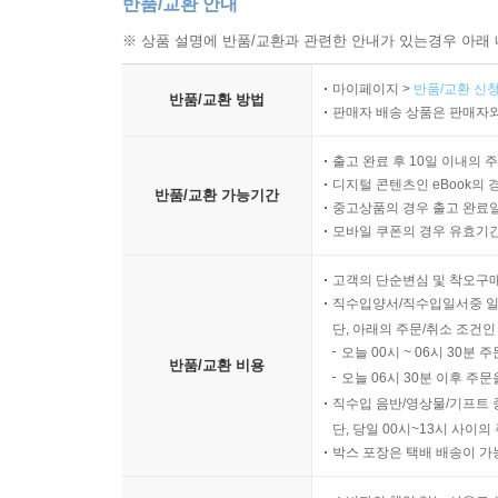
반품/교환 안내
※ 상품 설명에 반품/교환과 관련한 안내가 있는경우 아래 
마이페이지 >
반품/교환 신청
반품/교환 방법
판매자 배송 상품은 판매자와
출고 완료 후 10일 이내의 
디지털 콘텐츠인 eBook의 
반품/교환 가능기간
중고상품의 경우 출고 완료일
모바일 쿠폰의 경우 유효기간(
고객의 단순변심 및 착오구
직수입양서/직수입일서중 일
단, 아래의 주문/취소 조건인
오늘 00시 ~ 06시 30분 
반품/교환 비용
오늘 06시 30분 이후 주문
직수입 음반/영상물/기프트 
단, 당일 00시~13시 사이
박스 포장은 택배 배송이 가