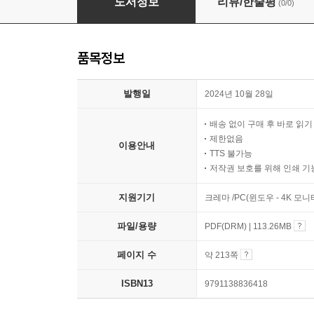
도서정보
리뷰/한줄평
(0/0)
품목정보
발행일
2024년 10월 28일
배송 없이 구매 후 바로 읽
제한없음
이용안내
TTS 불가능
저작권 보호를 위해 인쇄 기
지원기기
크레마 /PC(윈도우 - 4K 모
파일/용량
PDF(DRM) | 113.26MB
페이지 수
약 213쪽
ISBN13
9791138836418