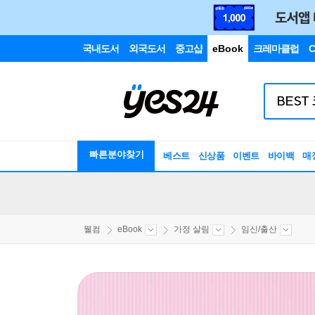
국내도서
외국도서
중고샵
eBook
크레마클럽
C
빠른분야찾기
베스트
신상품
이벤트
바이백
매
웰컴
eBook
가정 살림
임신/출산