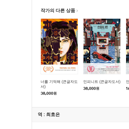
작가의 다른 상품
너를 기억해 (큰글자도
인피니트 (큰글자도서)
서)
38,000
원
1
38,000
원
역 :
최효은