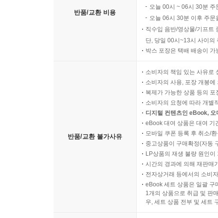
오늘 00시 ~ 06시 30분 
반품/교환 비용
오늘 06시 30분 이후 주문
직수입 음반/영상물/기프트 
단, 당일 00시~13시 사이
박스 포장은 택배 배송이 가
소비자의 책임 있는 사유로 
소비자의 사용, 포장 개봉에 
복제가 가능한 상품 등의 포장을 
소비자의 요청에 따라 개별
디지털 컨텐츠인 eBook, 
eBook 대여 상품은 대여 기
모바일 쿠폰 등록 후 취소/환
반품/교환 불가사유
중고상품이 구매확정(자동 
LP상품의 재생 불량 원인이 기
시간의 경과에 의해 재판매가
전자상거래 등에서의 소비자
eBook 세트 상품은 일괄 
1개의 상품으로 취급 및 판매
우, 세트 상품 전부 및 세트