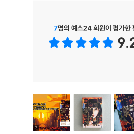
다른, 핼리의 기억 속 어린 시절 풍경의 아름다움이
이게 바로 본연의 섹스다. 더 하고 싶었다. 내 마
나부끼는 하얀 돛, 데크에 한가로이 누워 비키니 
을 나눌 것이라는 의심이다. 스카이는 마이런이 
평생을 치열하게 살아온 핼리의 어린 시절이라고 하
말이다. 모두가 스카이를 원한다. 사바나가 스카이
짐을 싸고, 원치 않은 결혼을 했던 그 사람. 피아노
7
명의 예스24 회원이 평가한
그냥 스카이의 그늘에 사는 것에 만족하기로 했다.
누구일까? 갖은 대조 속에서 느껴지는 팽팽한 긴장
--- p.395
9.
세계 46개국, 22개 언어로 번역된
꿈.
뉴욕타임즈 선정 베스트셀러 작가!
꿈은 참으로 이상하다. 우리가 전혀 원치 않는 곳으
‘브라이언 프리먼’의 장르 믹스 심리 스릴러
격으로 의식을 잃은 동안 내 꿈은 나를 완전히 다른 
우리 엄마의 집이다.
브라이언 프리먼은 20여 년간 꾸준히 작품활동을 하
스카이가 그곳에서 나를 기다리고 있었다.
소개되는 『인피니트』에서 보이듯, 작가만의 복
이러한 장점은 『너를 기억해』와 같은 심리 스
--- p.522
다운로드해 인간의 기억을 영원히 연명하고자 하
인간이 느낄 수 있는 감정선을 과감하게 연결해 독자
우리는 이 책을 읽으면서 두 가지를 동시에 생각할 
7
끝이 없는가. 사랑하는 마음과 사랑받고자 하는 마