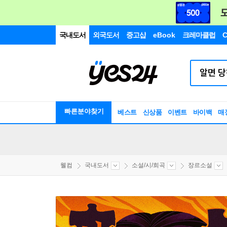
국내도서
외국도서
중고샵
eBook
크레마클럽
C
빠른분야찾기
베스트
신상품
이벤트
바이백
매
웰컴
국내도서
소설/시/희곡
장르소설