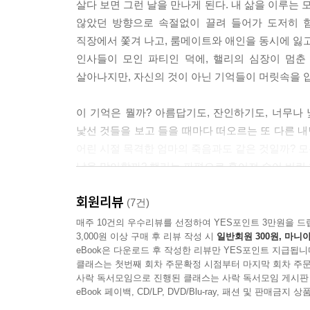
살다 보면 그런 날을 만나게 된다. 내 삶을 이루는 
않았던 방향으로 속절없이 끌려 들어가 도저히 힘
토리는 아무 질문도 하지 않았다. 처음에는 말이다.
직장에서 쫓겨 나고, 룸메이트와 애인을 동시에 잃고
신이 느껴졌다. 토리에게 나는 우리 엄마와 마찬가
인사들이 모인 파티인 덕에, 핼리의 심장이 멈춘
내가 말을 마쳤을 때도 토리는 조용했다. 침묵이 너
살아나지만, 자신의 것이 아닌 기억들이 머릿속을 
--- p.273
이 기억은 뭘까? 아름답기도, 잔인하기도, 너무나 
타일러가 맞다. 나는 무엇을 믿어야 할지 모르겠다.
낯선 것들을 보고 들을 때마다 떠오르는 또 다른 내
모든 것이 너무나 생생하다. 게다가 지금까지 모든
어린 시절 목격한 엄마의 죽음과도 같은 것일까? 모
다.
날을 맞이할까? 핼리는 파편으로 흩어져 숨어 버린 
--- p.303
없었던 과거, 그리고 내면에 있는 미스터리한 사건.
회원리뷰
(7건)
라스베이거스에서 만난 긴 금발의 그 남자다. 골목에
“바다를 향해, 포세이돈을 향해, 별을 향해 크게 소
매주 10건의 우수리뷰를 선정하여 YES포인트 3만원을 드
는 정확하게 나를 겨누어 다시 한번 총을 쐈지만, 
3,000원 이상 구매 후 리뷰 작성 시
일반회원 300원, 마니아
하지만 이 정처 없이 시끄러운 밤의 한 가운데,
머리 옆을 지나갔다. 나는 우산을 떨어뜨렸다. 그 
eBook은 다운로드 후 작성한 리뷰만 YES포인트 지급됩니
나의 목소리는 속절없이 작았다.”
서 벗겨졌고 나는 신발을 차버렸다.
클래스는 첫번째 회차 주문확정 시점부터 마지막 회차 주문
사락 독서모임으로 진행된 클래스는 사락 독서모임 게시판
--- p.344
이 책의 숨은 매력은 흡입력 있는 구성과 박진감 
eBook 페이백, CD/LP, DVD/Blu-ray, 패션 및 판매금