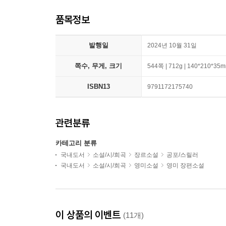
품목정보
발행일
2024년 10월 31일
쪽수, 무게, 크기
544쪽 | 712g | 140*210*35
ISBN13
9791172175740
관련분류
카테고리 분류
국내도서
소설/시/희곡
장르소설
공포/스릴러
국내도서
소설/시/희곡
영미소설
영미 장편소설
이 상품의 이벤트
(11개)