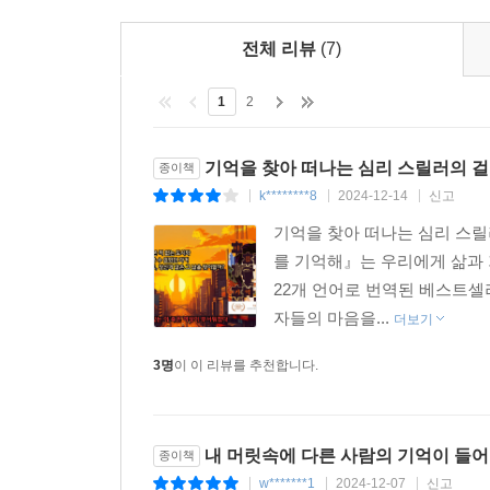
사랑하는 것들을 결국 미워해 버리는 마음과도 연결
전체 리뷰
(7)
핼리는 나 아닌 다른 것으로 사는 것이 힘들다고 말
우리가 찾을 수 있는 것은 과연 무엇인가?
1
2
핼리의 내면에 찾아온 스카이는 그 양면성을 모두 온
벌거벗겨진 느낌을 같이 느끼게 될 것이다. 죄책감
기억을 찾아 떠나는 심리 스릴러의 걸
종이책
어떻게 벗겨낼 것인지, 진실을 가려내며 가면을 
k********8
2024-12-14
신고
|
|
|
남기려고 했던 기억이 무엇인지 비로소 깨달을 수 있
기억을 찾아 떠나는 심리 스릴
자기 자신을 향한 핼리의 고백이다.
를 기억해』는 우리에게 삶과 
22개 언어로 번역된 베스트셀
자들의 마음을...
더보기
3명
이 이 리뷰를 추천합니다.
내 머릿속에 다른 사람의 기억이 들
종이책
w*******1
2024-12-07
신고
|
|
|