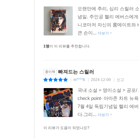
오랜만에 추리, 심리 스릴러 소
념일. 주인공 핼리 에버스에게
니코마저 자신의 룸메이트와 바
큰 손이...
더보기
1명
이 이 리뷰를 추천합니다.
빠져드는 스릴러
종이책
m****6
2024-12-09
신고
|
|
|
국내 소설 > 영미소설 > 공포/
check point- 아마존 차
7월 4일 독립기념일 핼리 
다.그리...
더보기
이 리뷰가 도움이 되었나요?