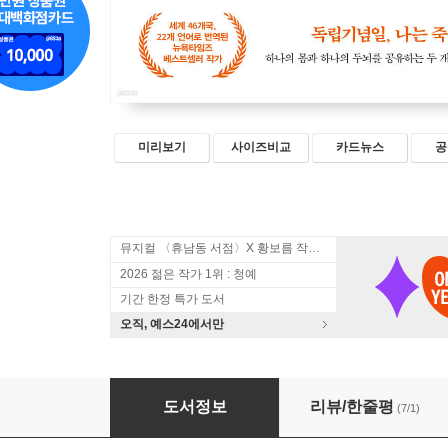
미리보기
사이즈비교
카드뉴스
공
뮤지컬 〈휴남동 서점〉X 황보름 작가 북토크
2026 젊은 작가 1위 : 청예
기간 한정 특가 도서
오직, 예스24에서만
너를 기억해
도서정보
리뷰/한줄평
(7/1)