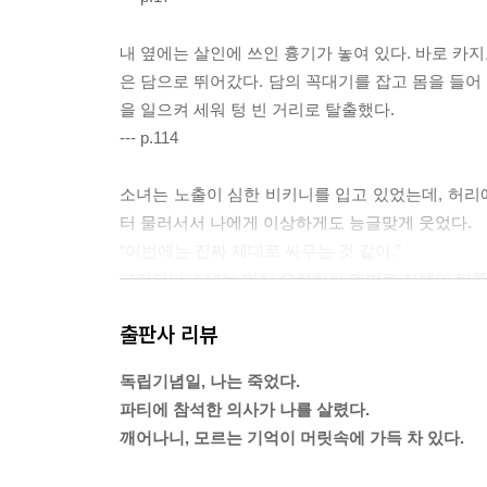
내 옆에는 살인에 쓰인 흉기가 놓여 있다. 바로 카지
은 담으로 뛰어갔다. 담의 꼭대기를 잡고 몸을 들어
을 일으켜 세워 텅 빈 거리로 탈출했다.
--- p.114
소녀는 노출이 심한 비키니를 입고 있었는데, 허리에
터 물러서서 나에게 이상하게도 능글맞게 웃었다.
“이번에는 진짜 제대로 싸우는 것 같아.”
그러더니 소녀는 마치 요정처럼 맨발로 저택의 뒤쪽 
그들이 돌아보지 않았으면 좋겠다고 생각했다.
출판사 리뷰
--- p.144
독립기념일, 나는 죽었다.
이모부의 느낌이, 이모부의 체취가 좋았다. 나는 이
파티에 참석한 의사가 나를 살렸다.
가만히 속삭였다.
깨어나니, 모르는 기억이 머릿속에 가득 차 있다.
“핼리, 너는 그 이후로 계속 도망치고 있단다. 언젠가
--- p.158