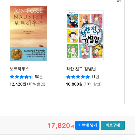
4
/4
보트하우스
착한 친구 감별법
50건
11건
12,420
원
(10% 할인)
10,800
원
(10% 할인)
17,820
카트에 넣기
바로구매
원