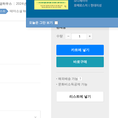
덤하우스
2024년 10월 16일
테마소설 top100 1주
스트
오늘은 그만 보기
판매중
수량
카트에 넣기
바로구매
해외배송 가능
문화비소득공제 가능
리스트에 넣기