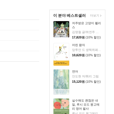
이 분야 베스트셀러
더보기
저주받은 고양이 펠리
스
김명철 글/최연주 그림
17,820
원
(10% 할인)
어린 왕자
앙투안 드 생텍쥐페리 저/황현산 역
10,620
원
(10% 할인)
연어
안도현 저/휘리 그림
15,120
원
(10% 할인)
실수해도 괜찮은 내
일, 루시 모드 몽고메
리 영어 필사
루시 모드 몽고메리 저/이루리 편역