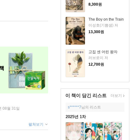
8,300
원
The Boy on the Train
이성호(기쁨샘) 저
13,300
원
고집 센 어린 왕자
러브로이 저
12,700
원
이 책이 담긴
리스트
더보기
s******7
님의 리스트
년 08월 31일
2025년 1차
펼쳐보기