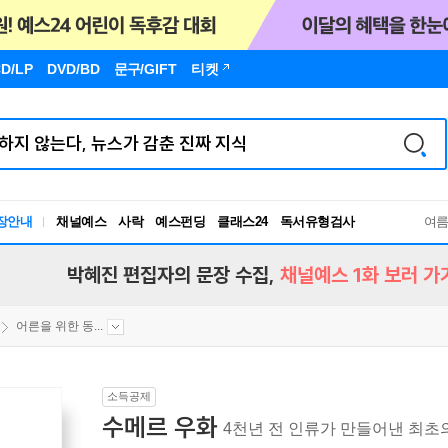
D/LP
DVD/BD
문구
/GIFT
티켓
장안내
채널예스
사락
예스펀딩
클래스24
독서유형검사
여
RBTI Lab
독서유형검사
박혜진 편집자의 문장 수집,
채널예스 1화 보러 가
어른을 위한 동...
소득공제
수메르 우화
4천년 전 인류가 만들어낸 최초