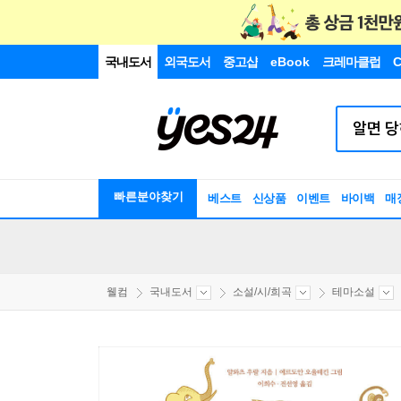
국내도서
외국도서
중고샵
eBook
크레마클럽
C
빠른분야찾기
베스트
신상품
이벤트
바이백
매
웰컴
국내도서
소설/시/희곡
테마소설