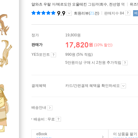
얄와츠 우랄
저/
에르도안 오울테킨
그림/
이희수
,
전선영
역
위즈
9.9
회원리뷰(
21
건)
판매지수 84
베
정가
19,800원
17,820
원
판매가
(10% 할인)
YES포인트
990원 (5% 적립)
5만원이상 구매 시 2천원 추가적립
결제혜택
카드/간편결제 혜택을 확인하세요
배송안내
배송비 : 무료
eBook
이 상품을 팔기