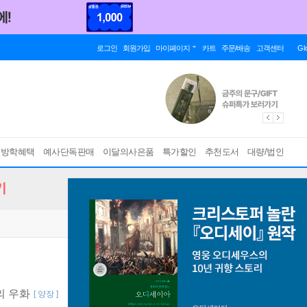
로그인
회원가입
마이페이지
카트
주문/배송
고객센터
Gl
름방학혜택
예사단독판매
이달의사은품
특가할인
추천도서
대량/법인
기
의 우화
[ 양장 ]