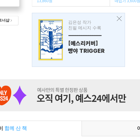
13,860원
매입가 3,600
트너샵
김은성 작가
친필 메시지 수록
---------------
[예스리커버]
빵야 TRIGGER
들이
함께 산 책