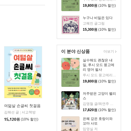
19,800
원
(10% 할인)
누구나 비밀은 있다
고혜진 글그림
15,300
원
(10% 할인)
이 분야 신상품
더보기
실수해도 괜찮은 내
일, 루시 모드 몽고메
리 영어 필사
루시 모드 몽고메리 저/이루리 편역
19,800
원
(10% 할인)
저주받은 고양이 펠리
스
김명철 글/최연주 그림
여덟살 손글씨 첫걸음
17,820
원
(10% 할인)
김해선 글
서교책방
|
아울북
|
은혜 갚은 호랑이와
15,120
원
(10% 할인)
꼬마 사또
임영실 저