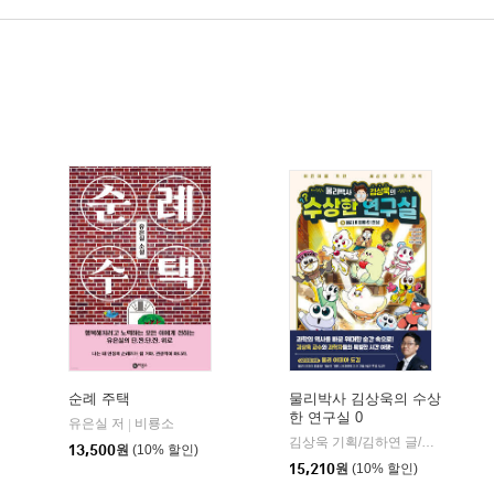
순례 주택
물리박사 김상욱의 수상
한 연구실 0
유은실 저
비룡소
|
학동네
김상욱 기획/김하연 글/정순규 그림
13,500
원
(10% 할인)
15,210
원
(10% 할인)