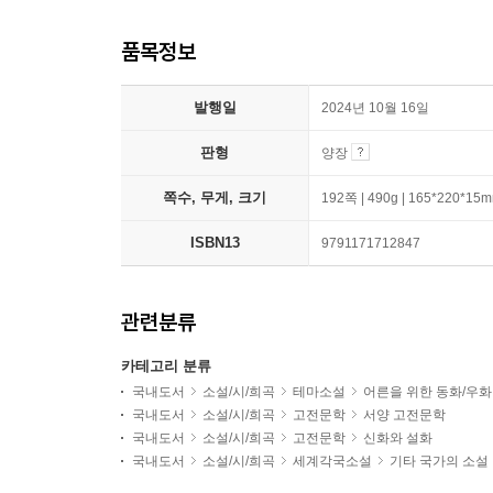
품목정보
발행일
2024년 10월 16일
판형
양장
쪽수, 무게, 크기
192쪽 | 490g | 165*220*15
ISBN13
9791171712847
관련분류
카테고리 분류
국내도서
소설/시/희곡
테마소설
어른을 위한 동화/우화
국내도서
소설/시/희곡
고전문학
서양 고전문학
국내도서
소설/시/희곡
고전문학
신화와 설화
국내도서
소설/시/희곡
세계각국소설
기타 국가의 소설