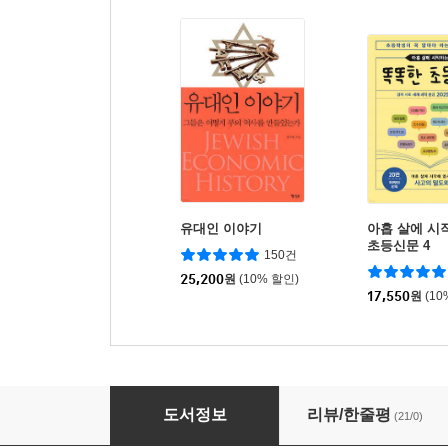
유대인 이야기
아홉 살에 시
초등신문 4
150건
25,200
원
(10% 할인)
17,550
원
(10
수메르 우화
도서정보
리뷰/한줄평
(21/0)