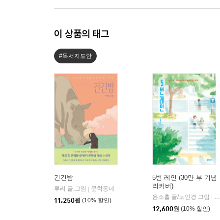
이 상품의 태그
#독서지도안
긴긴밤
5번 레인 (30만 부 기념
리커버)
루리 글,그림
문학동네
|
은소홀 글/노인경 그림
문
|
11,250
원
(10% 할인)
12,600
원
(10% 할인)