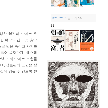
k**********0
님의 리스트
??
한 46편의 ‘수메르 우
한 여우와 집도 못 찾고
물들은 남을 속이고 사기를
틀어 풍자한다. [에스콰
수백 개의 수메르 조형물
며, 점토판의 느낌을 살
겁게 읽을 수 있도록 했