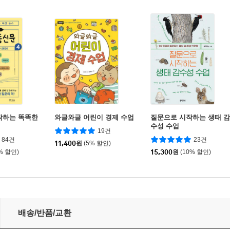
작하는 똑똑한
와글와글 어린이 경제 수업
질문으로 시작하는 생태 감
수성 수업
19건
84건
23건
11,400
원
(5% 할인)
% 할인)
15,300
원
(10% 할인)
배송/반품/교환