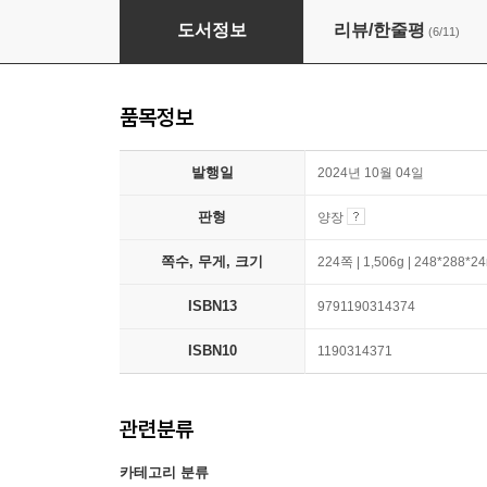
호아킨 소로야 인생의 그림
도서정보
리뷰/한줄평
(6/11)
품목정보
발행일
2024년 10월 04일
판형
양장
쪽수, 무게, 크기
224쪽 | 1,506g | 248*288*
ISBN13
9791190314374
ISBN10
1190314371
관련분류
카테고리 분류