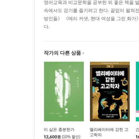
영어교육과 비교문학을 공부한 뒤 좋은 책을 발
속에서도 걷기를 즐기려고 한다. 끝없이 펼쳐진
방인들》 《메리 커샛, 현대 여성을 그린 화가
다.
작가의 다른 상품
이 삶은 충분한가
엘리베이터에 갇힌 고
고학자
12,600
원
(10% 할인)
1