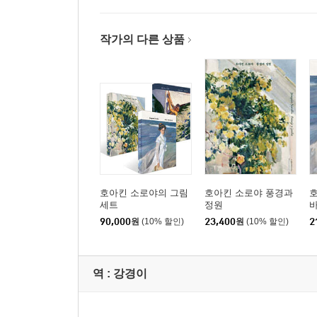
작가의 다른 상품
호아킨 소로야의 그림
호아킨 소로야 풍경과
호
세트
정원
90,000
원
(10% 할인)
23,400
원
(10% 할인)
2
역 :
강경이