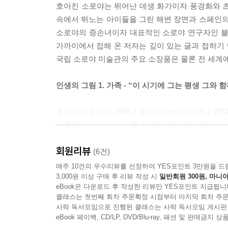
호아킨 소로야는 뛰어난 데생 화가이자 풍경화와 초
속에서 뛰노는 아이들을 그린 해변 장면과 스페인의
소로야의 증손녀이자 대표적인 소로야 연구자인 블랑
가까이에서 접해 온 저자는 깊이 있는 글과 접하기 
국립 소로야 미술관의 주요 소장품은 물론 전 세계에
인생의 그림 1. 가족 - “이 시기에 그는 평생 그와
호아킨 소로야는 1863년 발렌시아에서 태어나 19
뇌출혈로 그림 그리기를 영원히 중단한 1920년까지
아내에게 보낸 편지에서 말한 것처럼 40년 동안 그
회원리뷰
(6건)
“내 하루에 대해서는 이미 말했지요. … 나는 늘 
매주 10건의 우수리뷰를 선정하여 YES포인트 3만원을 드
3,000원 이상 구매 후 리뷰 작성 시
일반회원 300원, 마니아
않나요?”
eBook은 다운로드 후 작성한 리뷰만 YES포인트 지급됩니
클래스는 첫번째 회차 주문확정 시점부터 마지막 회차 주문
미술가로서 그의 충족감은 평범한 한 사람으로서 
사락 독서모임으로 진행된 클래스는 사락 독서모임 게시판
편지를 통해 확인할 수 있다. 이 책에서 그리는 
eBook 페이백, CD/LP, DVD/Blu-ray, 패션 및 판매금