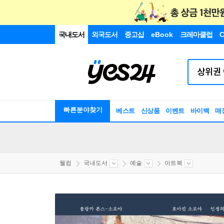
국내도서
외국도서
중고샵
eBook
크레마클럽
C
빠른분야찾기
베스트
신상품
이벤트
바이백
매
웰컴
국내도서
예술
아트북