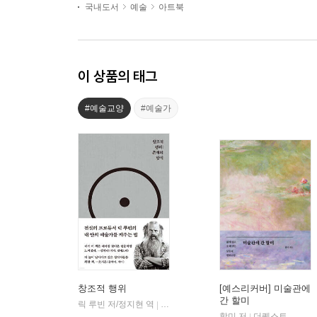
국내도서
예술
아트북
이 상품의 태그
#예술교양
#예술가
창조적 행위
[예스리커버] 미술관에
간 할미
릭 루빈 저/정지현 역
코쿤북스
|
할미 저
더퀘스트