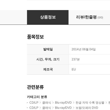
Jonas Kaufmann 베르디 : 돈 카를로 - 요나스 카우프
상품정보
리뷰/한줄평
(0/0)
품목정보
발매일
2014년 06월 04일
시간, 무게, 크기
237분
제조국
EU
관련분류
카테고리 분류
CD/LP
클래식
Blu-ray/DVD
한글 자막 수록 영상물
CD/LP
클래식
Blu-ray/DVD
보컬/오페라 DVD