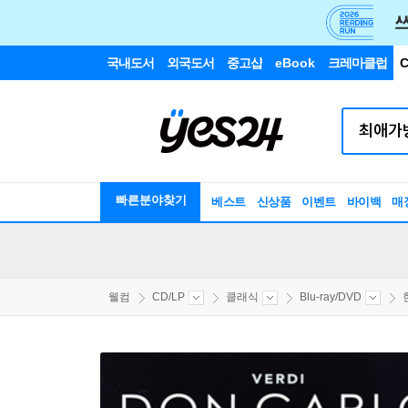
국내도서
외국도서
중고샵
eBook
크레마클럽
C
빠른분야찾기
베스트
신상품
이벤트
바이백
매
웰컴
CD/LP
클래식
Blu-ray/DVD