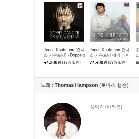
Jonas Kaufmann (요나
Jonas Kaufmann 요나
조
스 카우프만) - Doppelg
스 카우프만 데카 레이
집
anger [CD + DVD]
블 녹음집 (The Decca
o
44,300
원
(19% 할인)
74,400
원
(19% 할인)
6
Recordings)
노래 :
Thomas Hampson
(토마스 햄슨)
성악가 (바리톤)