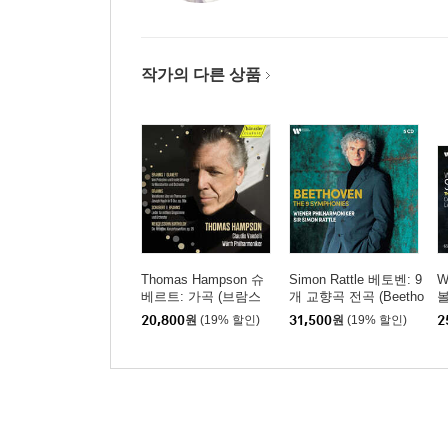
작가의 다른 상품
Thomas Hampson 슈
Simon Rattle 베토벤: 9
W
베르트: 가곡 (브람스
개 교향곡 전곡 (Beetho
편곡판) / 브람스: 하이
ven: The 9 Symphonie
레
20,800
원
(19% 할인)
31,500
원
(19% 할인)
2
든 변주곡 / 브람스: 가
s) [5CD 박스세트]
악
곡 (글라네르트 편곡판)
e
(Brahms / Schubert: Or
io
chestral Songs)