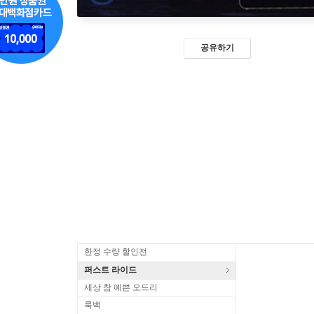
공유하기
한정 수량 할인전
퍼스트 라이드
세상 참 예쁜 오드리
룩백