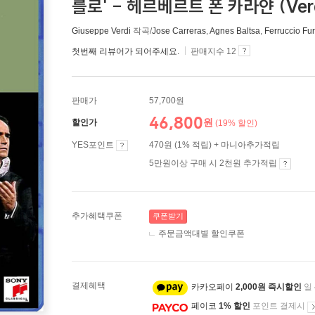
를로' - 헤르베르트 폰 카라얀 (Verdi
Giuseppe Verdi
작곡/
Jose Carreras
,
Agnes Baltsa
,
Ferruccio Fur
첫번째 리뷰어가 되어주세요.
판매지수 12
판매가
57,700원
46,800
원
할인가
(19% 할인)
YES포인트
470원 (1% 적립) + 마니아추가적립
5만원이상 구매 시 2천원 추가적립
추가혜택쿠폰
쿠폰받기
주문금액대별 할인쿠폰
결제혜택
카카오페이
2,000원 즉시할인
일
페이코
1% 할인
포인트 결제시