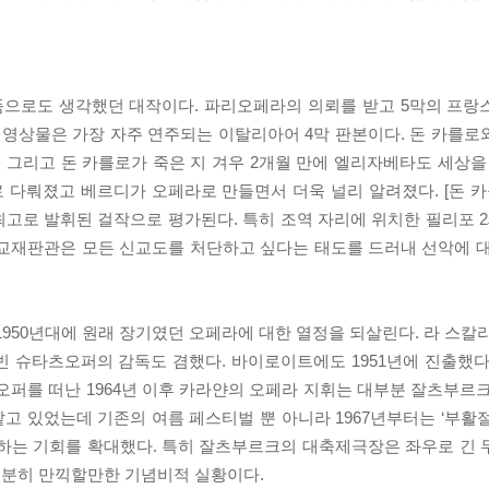
막 작품으로도 생각했던 대작이다. 파리오페라의 의뢰를 받고 5막의 프
본 영상물은 가장 자주 연주되는 이탈리아어 4막 판본이다. 돈 카를
, 그리고 돈 카를로가 죽은 지 겨우 2개월 만에 엘리자베타도 세상을
다뤄졌고 베르디가 오페라로 만들면서 더욱 널리 알려졌다. [돈 카
고로 발휘된 걸작으로 평가된다. 특히 조역 자리에 위치한 필리포 2
종교재판관은 모든 신교도를 처단하고 싶다는 태도를 드러내 선악에 
1950년대에 원래 장기였던 오페라에 대한 열정을 되살린다. 라 스칼
간 빈 슈타츠오퍼의 감독도 겸했다. 바이로이트에도 1951년에 진출했
오퍼를 떠난 1964년 이후 카라얀의 오페라 지휘는 대부분 잘츠부르
맡고 있었는데 기존의 여름 페스티벌 뿐 아니라 1967년부터는 ‘부활
괄하는 기회를 확대했다. 특히 잘츠부르크의 대축제극장은 좌우로 긴
 충분히 만끽할만한 기념비적 실황이다.