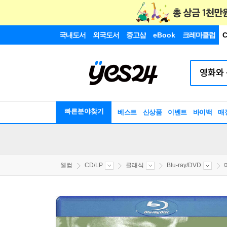
국내도서
외국도서
중고샵
eBook
크레마클럽
C
빠른분야찾기
베스트
신상품
이벤트
바이백
매
웰컴
CD/LP
클래식
Blu-ray/DVD