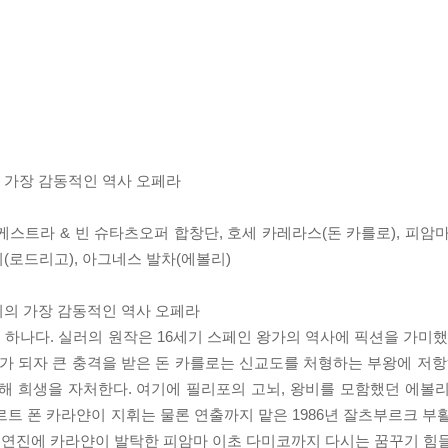
 가장 감동적인 역사 오페라
오케스트라 & 빈 슈타츠오퍼 합창단, 호세 카레라스(돈 카를로), 피암
(로드리고), 아그네스 발차(에볼리)
디의 가장 감동적인 역사 오페라
의 하나다. 실러의 원작은 16세기 스페인 왕가의 역사에 픽션을 가미했
가 되자 큰 충격을 받은 돈 카를로는 신교도를 처형하는 부왕에 저항
해 희생을 자처한다. 여기에 필리포의 고뇌, 왕비를 모함했던 에볼
르트 폰 카라얀이 지휘는 물론 연출까지 맡은 1986년 잘츠부르크 부
 출연진에 카라얀이 발탁한 피암마 이초 다미코까지 다시는 꿈꾸기 힘