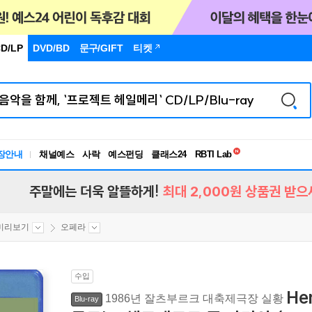
D/LP
DVD/BD
문구
/GIFT
티켓
독서유형검사
RBTI Lab
장안내
채널예스
사락
예스펀딩
클래스24
독서유형검사
주말에는 더욱 알뜰하게!
최대 2,000원 상품권 받으
미리보기
오페라
수입
He
1986년 잘츠부르크 대축제극장 실황
Blu-ray