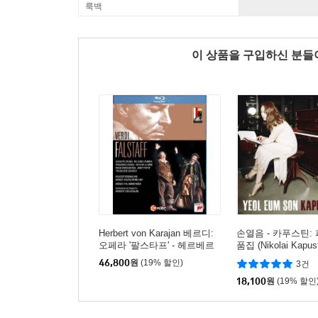
룩백
이 상품을 구입하신 분
Herbert von Karajan 베르디:
손열음 - 카푸스틴:
오페라 '팔스타프' - 헤르베르
품집 (Nikolai Kapust
트 폰 카라얀 (Verdi: Falstaff)
Concert Etudes, Var
46,800
원
(19% 할인)
3건
Moon Rainbow, Son
18,100
원
(19% 할인