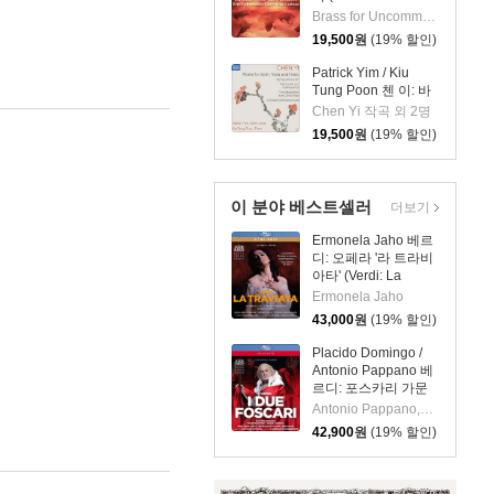
Music - 21st Century)
Brass for Uncommon Times 실내악
19,500
원
(19% 할인)
Patrick Yim / Kiu
Tung Poon 첸 이: 바
이올린, 비올라, 피아
Chen Yi 작곡 외 2명
노 작품집 (Chen Yi:
19,500
원
(19% 할인)
Works For Violin,
Viola And Piano)
이 분야 베스트셀러
더보기
Ermonela Jaho 베르
디: 오페라 '라 트라비
아타' (Verdi: La
Traviata)
Ermonela Jaho
43,000
원
(19% 할인)
Placido Domingo /
Antonio Pappano 베
르디: 포스카리 가문
의 두 사람 (Verdi: I
Antonio Pappano,Placido Domingo,Giuseppe Verdi,Royal Opera House Orchestra,Francesco Meli,Maria Agresta
Due Foscari) 플라시
42,900
원
(19% 할인)
도 도밍고