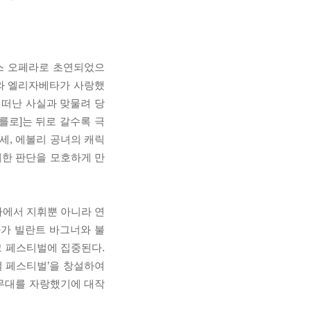
랑스 오페라로 초연되었으
로와 엘리자베타가 사랑했
 떠난 사실과 맞물려 당
를로]는 뒤로 갈수록 극
세, 에볼리 공녀의 캐릭
대한 판단을 모호하게 만
라에서 지휘뿐 아니라 연
다가 빌란트 바그너와 불
크 페스티벌에 집중된다.
절 페스티벌’을 창설하여
 무대를 자랑했기에 대작