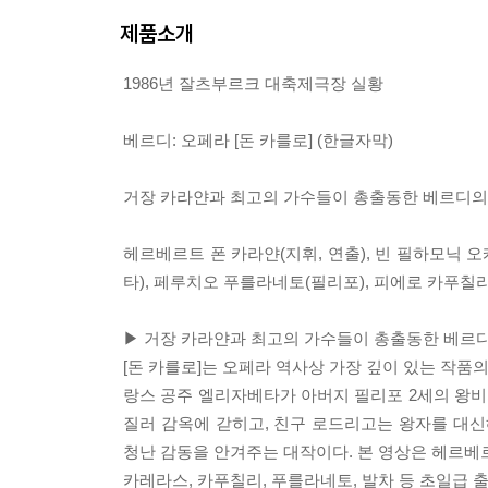
제품소개
1986년 잘츠부르크 대축제극장 실황
베르디: 오페라 [돈 카를로] (한글자막)
거장 카라얀과 최고의 가수들이 총출동한 베르디의
헤르베르트 폰 카라얀(지휘, 연출), 빈 필하모닉 
타), 페루치오 푸를라네토(필리포), 피에로 카푸칠리
▶ 거장 카라얀과 최고의 가수들이 총출동한 베르
[돈 카를로]는 오페라 역사상 가장 깊이 있는 작품
랑스 공주 엘리자베타가 아버지 필리포 2세의 왕비
질러 감옥에 갇히고, 친구 로드리고는 왕자를 대신
청난 감동을 안겨주는 대작이다. 본 영상은 헤르베
카레라스, 카푸칠리, 푸를라네토, 발차 등 초일급