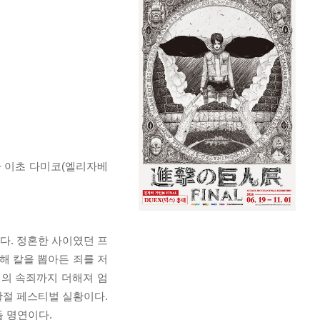
마 이초 다미코(엘리자베
다. 정혼한 사이였던 프
해 칼을 뽑아든 죄를 저
리의 속죄까지 더해져 엄
활절 페스티벌 실황이다.
들 명연이다.