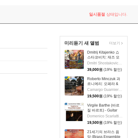
일시품절
상태입니다.
미리듣기 새 앨범
더보기
Dmitrij Kitajenko 쇼
스타코비치: 재즈 모
음곡, 발레 모음곡, 협
Dmitri Shostakovich 작곡 외 6명
주곡들
39,000
원
(19% 할인)
(Shostakovich: Jazz
Suite; Ballet Suites;
Roberto Minczuk 과
Concertos)
르니에리: 오페라 &
관현악 작품집
Camargo Guarnieri 작곡 외 2명
(Guarnieri: Pedro
19,500
원
(19% 할인)
Malazarte)
Virgile Barthe (바르
질 바르트) - Guitar
Recital (기타 리사이
Domenico Scarlatti 작곡 외 5명
틀)
19,500
원
(19% 할인)
21세기의 브라스 음
악 (Brass Ensemble