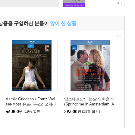
AD
 상품을 구입하신 분들이
많이 산 상품
1
/2
Asmik Grigorian / Franz Wel
암스테르담의 봄날 영화음악
ser-Most 슈트라우스: 오페라
(Springtime in Amsterdam: A
'살로메' (R. Strauss: Salome)
Film By Christof Loy)
46,800
원
(19% 할인)
39,000
원
(19% 할인)