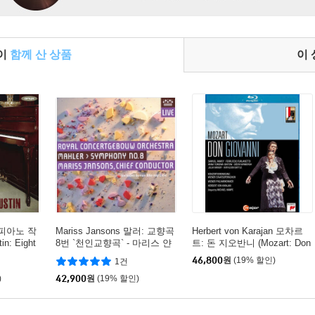
들이
함께 산 상품
이
 피아노 작
Mariss Jansons 말러: 교향곡
Herbert von Karajan 모차르
in: Eight
8번 `천인교향곡` - 마리스 얀
트: 돈 지오반니 (Mozart: Don
iations,
손스 (Mahler: Symphony No.
Giovanni, K527)
46,800
원
(19% 할인)
1건
ata)
8)
)
42,900
원
(19% 할인)