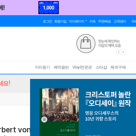
로그인
회원가입
마이페이지
카트
주문/배송
고객센터
Gl
미리듣기
예약음반
Vinyl전문관
스타샵
해외구매
세요!
rbert von Karajan 베르디: 오페라 '돈 카