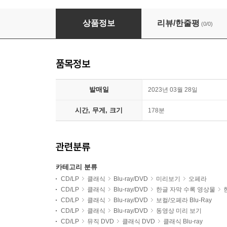
Herbert von Karajan 베르디: 오페라 '돈 카를로'
상품정보
리뷰/한줄평
(0/0)
품목정보
발매일
2023년 03월 28일
시간, 무게, 크기
178분
관련분류
카테고리 분류
CD/LP
클래식
Blu-ray/DVD
미리보기
오페라
CD/LP
클래식
Blu-ray/DVD
한글 자막 수록 영상물
CD/LP
클래식
Blu-ray/DVD
보컬/오페라 Blu-Ray
CD/LP
클래식
Blu-ray/DVD
동영상 미리 보기
CD/LP
뮤직 DVD
클래식 DVD
클래식 Blu-ray