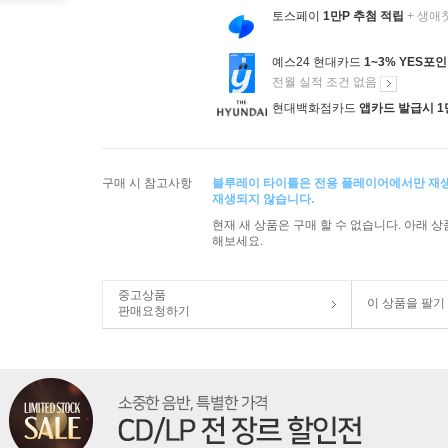
토스페이
1만P 추첨 적립
+ 생애
예스24 현대카드
1~3% YES포
전월 실적 조건 없음
현대백화점카드
앱카드 발급시 1
구매 시 참고사항
블루레이 타이틀은 전용 플레이어에서만 재
재생되지 않습니다.
현재 새 상품은 구매 할 수 없습니다. 아래 
해보세요.
중고상품
이 상품을 팔기
판매요청하기