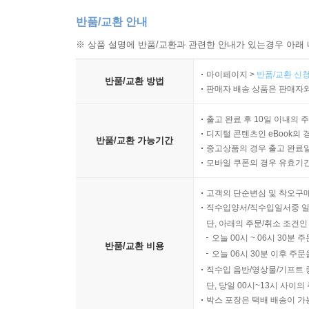
반품/교환 안내
※ 상품 설명에 반품/교환과 관련한 안내가 있는경우 아래 
마이페이지 >
반품/교환 신청
반품/교환 방법
판매자 배송 상품은 판매자와
출고 완료 후 10일 이내의 
디지털 콘텐츠인 eBook의 
반품/교환 가능기간
중고상품의 경우 출고 완료일
모바일 쿠폰의 경우 유효기간(
고객의 단순변심 및 착오구
직수입양서/직수입일서중 일
단, 아래의 주문/취소 조건인
오늘 00시 ~ 06시 30분 
반품/교환 비용
오늘 06시 30분 이후 주문
직수입 음반/영상물/기프트 
단, 당일 00시~13시 사이
박스 포장은 택배 배송이 가