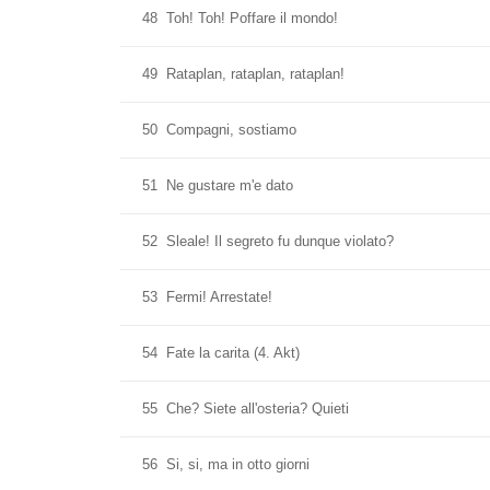
48
Toh! Toh! Poffare il mondo!
49
Rataplan, rataplan, rataplan!
50
Compagni, sostiamo
51
Ne gustare m'e dato
52
Sleale! Il segreto fu dunque violato?
53
Fermi! Arrestate!
54
Fate la carita (4. Akt)
55
Che? Siete all'osteria? Quieti
56
Si, si, ma in otto giorni