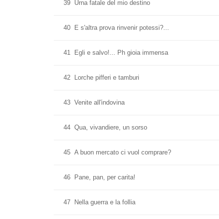
39
Urna fatale del mio destino
40
E s'altra prova rinvenir potessi?...
41
Egli e salvo!... Ph gioia immensa
42
Lorche pifferi e tamburi
43
Venite all'indovina
44
Qua, vivandiere, un sorso
45
A buon mercato ci vuol comprare?
46
Pane, pan, per carita!
47
Nella guerra e la follia