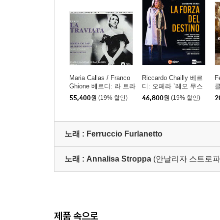
Maria Callas / Franco
Riccardo Chailly 베르
F
Ghione 베르디: 라 트라
디: 오페라 `레오 무스
클
비아타 - 마리아 칼라
카토` (Verdi: Opera `La
55,400
원
(19% 할인)
46,800
원
(19% 할인)
2
스, 프랑코 기오네 / (Ve
Forza Del Destino`)
아
rdi: La Traviata) [SAC
e 
D]
n
s
노래 :
Ferruccio Furlanetto
노래 :
Annalisa Stroppa
(안날리자 스트로파
제품 속으로