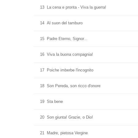
13
La cena e pronta - Viva la guerra!
14
Al suon del tamburo
15
Padre Eterno, Signor...
16
Viva la buona compagnia!
17
Poiche imberbe l'incognito
18
Son Pereda, son ricco d'onore
19
Sta bene
20
Son giunta! Grazie, o Dio!
21
Madre, pietosa Vergine