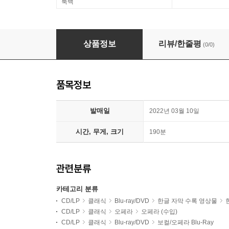
룩백
Zubin Mehta 베르디: 오페라 '운명의 힘' (Verdi: La
상품정보
리뷰/한줄평
(0/0)
품목정보
발매일
2022년 03월 10일
시간, 무게, 크기
190분
관련분류
카테고리 분류
CD/LP
클래식
Blu-ray/DVD
한글 자막 수록 영상물
CD/LP
클래식
오페라
오페라 (수입)
CD/LP
클래식
Blu-ray/DVD
보컬/오페라 Blu-Ray