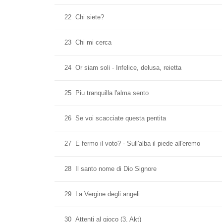
22
Chi siete?
23
Chi mi cerca
24
Or siam soli - Infelice, delusa, reietta
25
Piu tranquilla l'alma sento
26
Se voi scacciate questa pentita
27
E fermo il voto? - Sull'alba il piede all'eremo
28
Il santo nome di Dio Signore
29
La Vergine degli angeli
30
Attenti al gioco (3. Akt)