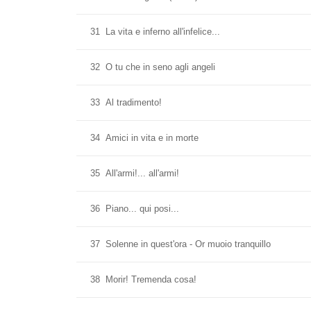
31
La vita e inferno all'infelice...
32
O tu che in seno agli angeli
33
Al tradimento!
34
Amici in vita e in morte
35
All'armi!... all'armi!
36
Piano... qui posi...
37
Solenne in quest'ora - Or muoio tranquillo
38
Morir! Tremenda cosa!