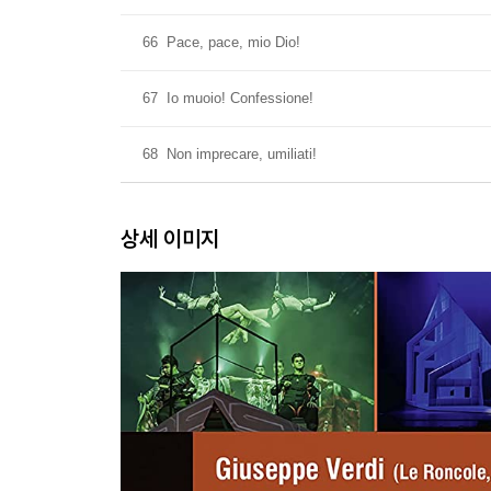
66
Pace, pace, mio Dio!
67
Io muoio! Confessione!
68
Non imprecare, umiliati!
상세 이미지