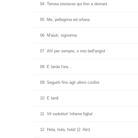
04
Temea restasse qui fino a domani
05
Me, pellegrina ed orfana
06
M'aiuti, signorina
07
Ah! per sempre, o mio bell'angiol
08
E tarda l'ora...
09
Seguirti fino agli ultimi confini
10
E tardi
11
Vil seduttor! Infame figlia!
12
Hola, hola, hola! (2. Akt)