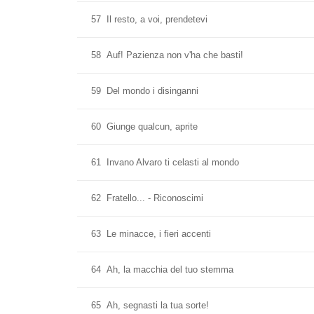
57
Il resto, a voi, prendetevi
58
Auf! Pazienza non v'ha che basti!
59
Del mondo i disinganni
60
Giunge qualcun, aprite
61
Invano Alvaro ti celasti al mondo
62
Fratello... - Riconoscimi
63
Le minacce, i fieri accenti
64
Ah, la macchia del tuo stemma
65
Ah, segnasti la tua sorte!