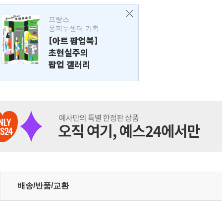
프랑스
퐁피두센터 기획
[아트 팝업북]
초현실주의
팝업 갤러리
배송/반품/교환