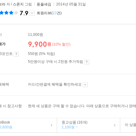
보라
저 /
스폰지
그림
돋을새김
2014년 05월 31일
7.9
회원리뷰(
10
건)
가
11,000원
9,900
원
매가
(10% 할인)
ES포인트
550원 (5% 적립)
5만원이상 구매 시 2천원 추가적립
제혜택
카드/간편결제 혜택을 확인하세요
매 시 참고사항
현재 새 상품은 구매 할 수 없습니다. 아래 상품으로 구매하거나 판매
eBook
중고상품 (16개)
이 상
6,600원
1,100원 ~