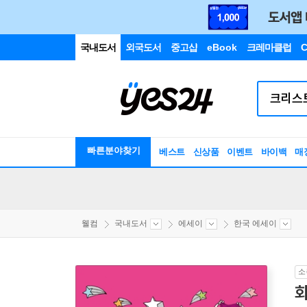
국내도서
외국도서
중고샵
eBook
크레마클럽
C
빠른분야찾기
베스트
신상품
이벤트
바이백
매
웰컴
국내도서
에세이
한국 에세이
소