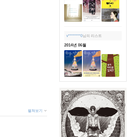
v********0
님의 리스트
2014년 06월
펼쳐보기