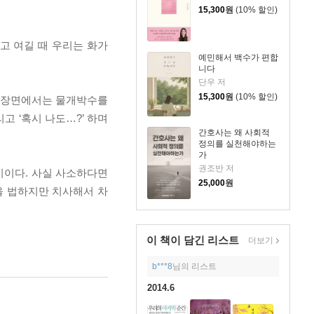
15,300
원
(10% 할인)
고 여길 때 우리는 화가
예민해서 백수가 편합
니다
단우 저
15,300
원
(10% 할인)
떤 장면에서는 물개박수를
리고 ‘혹시 나도…?’ 하며
간호사는 왜 사회적
정의를 실천해야하는
가
권조반 저
기이다. 사실 사소하다면
25,000
원
을 법하지만 치사해서 차
이 책이 담긴
리스트
더보기
b***8
님의 리스트
2014.6