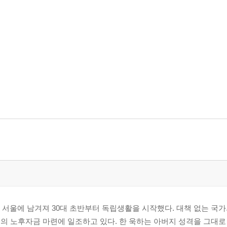
? 94
기억해 106
3
 개 이름도 아니고 121
건가요? 129
 있는 거니? 137
 악덕 알바생을 만나지 않으려면 150
볼까? 158
166
4
2 그까짓 게 뭐라고 185
로 서울에 남겨져 30대 초반부터 독립생활을 시작했다. 대책 없는 국
인들의 노후자금 마련에 일조하고 있다. 한 욱하는 아버지 성격을 그대