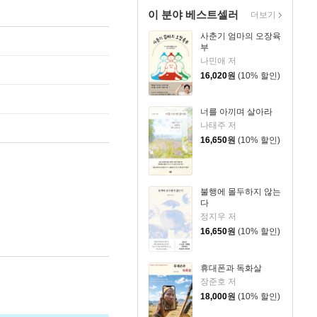
이 분야 베스트셀러
더보기
사춘기 엄마의 오장육
부
나민애 저
16,020
원
(10% 할인)
너를 아끼며 살아라
나태주 저
16,650
원
(10% 할인)
불행에 몰두하지 않는
다
정지우 저
16,650
원
(10% 할인)
휴대폰과 독화살
장준호 저
18,000
원
(10% 할인)