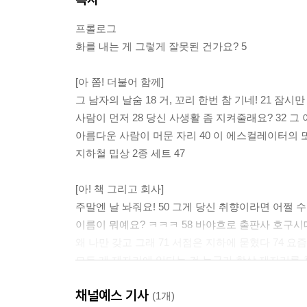
프롤로그
화를 내는 게 그렇게 잘못된 건가요? 5
[아 쫌! 더불어 함께]
그 남자의 날숨 18 거, 꼬리 한번 참 기네! 21 잠시
사람이 먼저 28 당신 사생활 좀 지켜줄래요? 32 그 
아름다운 사람이 머문 자리 40 이 에스컬레이터의 또
지하철 밉상 2종 세트 47
[아! 책 그리고 회사]
주말엔 날 놔줘요! 50 그게 당신 취향이라면 어쩔 수
이름이 뭐예요? ㅋㅋㅋ 58 바야흐로 출판사 호구시대
왜 나만 갖고 그래 71 서점은 지하에 묻혔다 74 요즘
모든 게 제자리에 있다는 건 누군가 항상 제자리를 
가치의 무게 89
채널예스 기사
(1개)