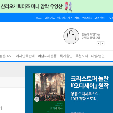
로그인
회원가입
마이페이지
카트
주문/배송
고객센터
Gl
젊은 작가
예사단독판매
이달의사은품
특가할인
추천도서
대량/법인
기