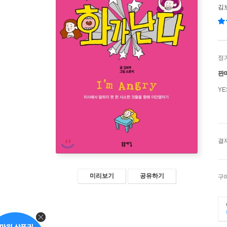
김
정
판
Y
결
미리보기
공유하기
구