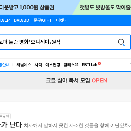
D/LP
DVD/BD
문구
/GIFT
티켓
독서유형검사
장안내
채널예스
사락
예스펀딩
클래스24
RBTI Lab
독서유형검사
크클 심야 독서 모임
OPEN
득공제
화가 난다
치사해서 말하지 못한 사소한 것들을 향해 이단옆차