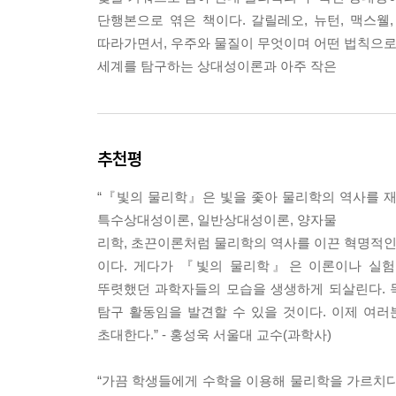
단행본으로 엮은 책이다. 갈릴레오, 뉴턴, 맥스웰
"한 차원 높은 11차원에서 보니 문제가 아주 단순했
따라가면서, 우주와 물질이 무엇이며 어떤 법칙으로 
르지만 우리는 개미가 어디 있는지 안다. 11차원의
세계를 탐구하는 상대성이론과 아주 작은
고 있는 5개의 단면에 불과했다. 이로써 끈이론은 
결론! 이렇게 M-이론이 등장했다."(p. 315)
---p.315
추천평
“『빛의 물리학』은 빛을 좇아 물리학의 역사를 재구
특수상대성이론, 일반상대성이론, 양자물
리학, 초끈이론처럼 물리학의 역사를 이끈 혁명적인
이다. 게다가 『빛의 물리학』은 이론이나 실험
뚜렷했던 과학자들의 모습을 생생하게 되살린다. 
탐구 활동임을 발견할 수 있을 것이다. 이제 여
초대한다.” - 홍성욱 서울대 교수(과학사)
“가끔 학생들에게 수학을 이용해 물리학을 가르치다