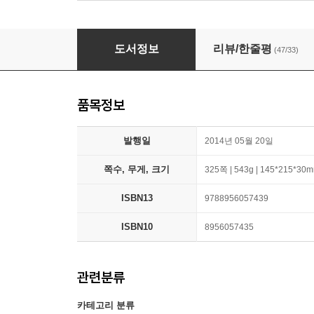
빛의 물리학
도서정보
리뷰/한줄평
(47/33)
품목정보
발행일
2014년 05월 20일
쪽수, 무게, 크기
325쪽 | 543g | 145*215*30
ISBN13
9788956057439
ISBN10
8956057435
관련분류
카테고리 분류