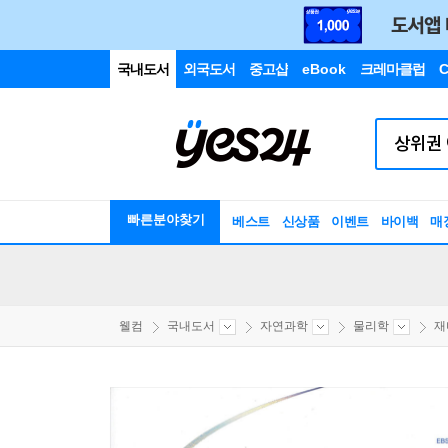
국내도서
외국도서
중고샵
eBook
크레마클럽
C
빠른분야찾기
베스트
신상품
이벤트
바이백
매
웰컴
국내도서
자연과학
물리학
재