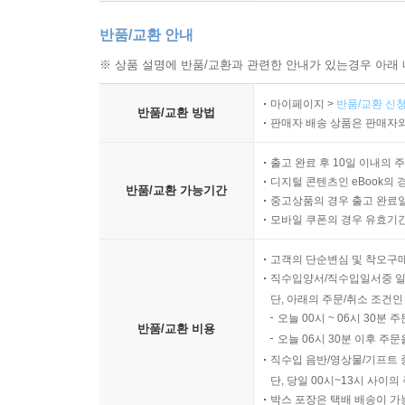
반품/교환 안내
※ 상품 설명에 반품/교환과 관련한 안내가 있는경우 아래 
마이페이지 >
반품/교환 신청
반품/교환 방법
판매자 배송 상품은 판매자와
출고 완료 후 10일 이내의 
디지털 콘텐츠인 eBook의 
반품/교환 가능기간
중고상품의 경우 출고 완료일
모바일 쿠폰의 경우 유효기간(
고객의 단순변심 및 착오구
직수입양서/직수입일서중 일
단, 아래의 주문/취소 조건인
오늘 00시 ~ 06시 30분 
반품/교환 비용
오늘 06시 30분 이후 주문
직수입 음반/영상물/기프트 
단, 당일 00시~13시 사이
박스 포장은 택배 배송이 가