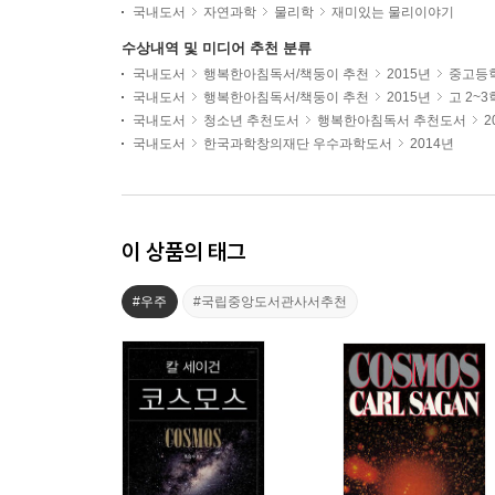
국내도서
자연과학
물리학
재미있는 물리이야기
수상내역 및 미디어 추천 분류
국내도서
행복한아침독서/책둥이 추천
2015년
중고등
국내도서
행복한아침독서/책둥이 추천
2015년
고 2~
국내도서
청소년 추천도서
행복한아침독서 추천도서
2
국내도서
한국과학창의재단 우수과학도서
2014년
이 상품의 태그
#우주
#국립중앙도서관사서추천