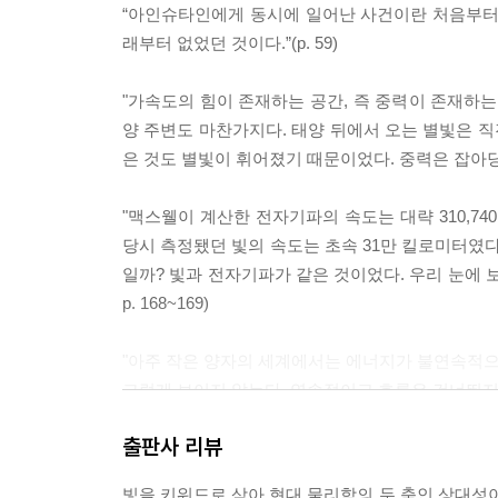
“아인슈타인에게 동시에 일어난 사건이란 처음부터
래부터 없었던 것이다.”(p. 59)
"가속도의 힘이 존재하는 공간, 즉 중력이 존재하는
양 주변도 마찬가지다. 태양 뒤에서 오는 별빛은 직
은 것도 별빛이 휘어졌기 때문이었다. 중력은 잡아당기
"맥스웰이 계산한 전자기파의 속도는 대략 310,740
당시 측정됐던 빛의 속도는 초속 31만 킬로미터였다
일까? 빛과 전자기파가 같은 것이었다. 우리 눈에 
p. 168~169)
"아주 작은 양자의 세계에서는 에너지가 불연속적으로
그렇게 보이지 않는다. 연속적이고 흐름은 건너뛰지 않는
출판사 리뷰
"이것이 바로 하이젠베르크의 ‘불확정성의 원리’다.
디에 있는지 위치가 정확히 파악되지 않는다. 즉 위치와
빛을 키워드로 삼아 현대 물리학의 두 축인 상대성