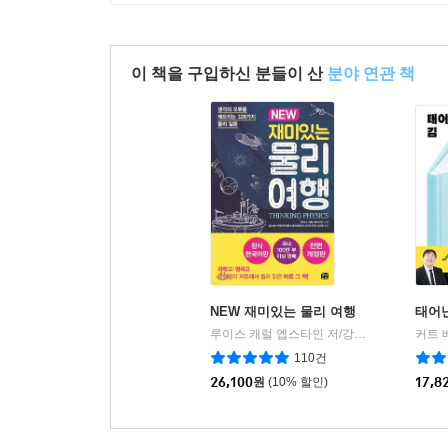
이 책을 구입하신 분들이 산
분야 연관 책
NEW 재미있는 물리 여행
태어난
루이스 캐럴 엡스타인 저/강남화 외 역
커트 
꿈결
|
110건
26,100
원
(10% 할인)
17,8