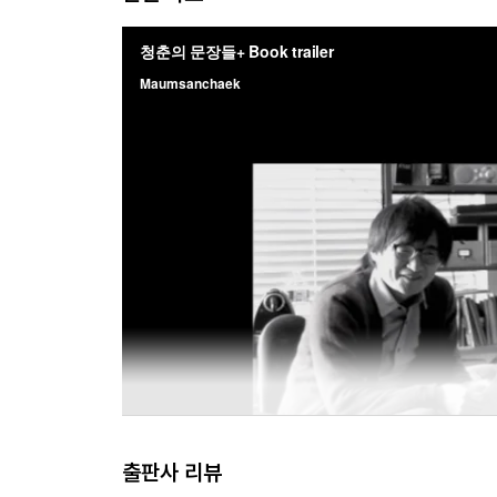
다 바쳐 즐긴 것들은 평생을 가니까, 가능하면 그런 
-48쪽에서
그래서 소설을 쓰는 일은 일종의 체념이라고 말할 수
다. 몰두하면 몰두할수록 세계는 흐릿해진다. 여러 
의 일들은 그처럼 흐릿하다는 걸 알게 됐으니까. 결국
이룰 수 없는 꿈이라는 걸 알게 됐으니까. 하지만 
란 그것들의 이름을 일일이 부르는, 지극히 사소한 
가는 당신이 때로 행복하고 자주 좌절하고 늘 불안하
-101~102쪽에서
독자의 존재를 생각하게 됐어요. 예를 들어 20대를 
자친구를 만나던 그해를, 또 다른 소설은 그 남자친
말 대단한 일 아닌가요? 제가 완전히 몰입해서 어
서의, 물질로서의 소설이 된다는 것 말이죠. 그건 
럼 완전히 몰입했을 때의 기쁨을 늘 갈구하긴 하지
출판사 리뷰
의 책을 계속 출간하려면 소설이 좋아야만 하니까, 