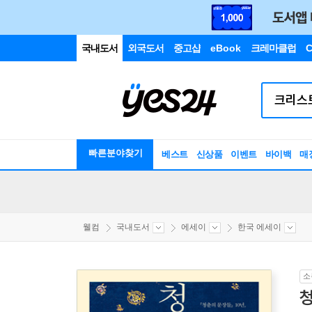
국내도서
외국도서
중고샵
eBook
크레마클럽
C
빠른분야찾기
베스트
신상품
이벤트
바이백
매
웰컴
국내도서
에세이
한국 에세이
소