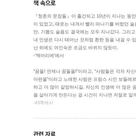
책 속으로
『청춘의 문장들』이 출간되고 10년이 지나는 동안,
이 있었고, 때로는 내게서 빨리 떠나기를 바랐던 슬
만, 기쁨도 슬픔도 결국에는 모두 지나갔다. 그리고
내 인생은 다시 태어난 것처럼 환한 등을 내걸 수 
난 뒤에도 여인숙은 조금도 바뀌지 않듯이.
-‘책머리에’에서
“꿈들! 언제나 꿈들을!”이라고, “사람들은 각자 
아편을”이라고 노래한 사람은 프랑스 시인 보들레르였
하고 더 많이 갈망하시길. 자신의 인생에 더 많은 
을 살아가게 만든다는 걸 시간이 지나면 저절로 알게 
-43쪽에서
그런데 그때 괴롭고 힘들고 고민스러웠던 일들은 
건 실제적인 아픔이지 머릿속 기억이 아니잖아요.
관련 자료
더 쉽게 몰입하는 경향이 있지만, 당시에는 세상 