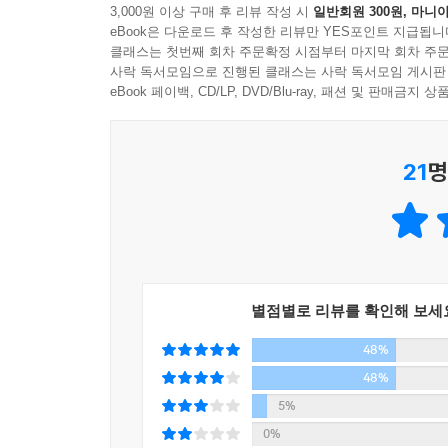
어찌 보면 쉬운 말 같지만 나이를 먹는다는 건 이처
3,000원 이상 구매 후 리뷰 작성 시
일반회원 300원, 마니아
eBook은 다운로드 후 작성한 리뷰만 YES포인트 지급됩니
누군가와 반드시 두 번 만나는데, 한 번은 서로 같은
“누군가 오래 본 문장, 누군가 오래 볼 문장, 그러
클래스는 첫번째 회차 주문확정 시점부터 마지막 회차 주문
다 보면 가끔은 두 번째 만남이 훨씬 좋기도 하다는 
작가 김연수가 다시 쓰고 말하는 열 가지 열쇳말
사락 독서모임으로 진행된 클래스는 사락 독서모임 게시판
년 전에 옮겨놓은 문장들을 들여다보다, 결국 우리
eBook 페이백, CD/LP, DVD/Blu-ray, 패션 및 판매금
혹은 어머니 또는 아이에 대해 이야기하는 것과 다름
『청춘의 문장들』 곳곳에는 유년 시절, 문청 시
자 새삼 다시 궁금해졌다. 시간은 대체 어떻게 생긴
드러난 탓에 “첫 책의 느낌처럼” 편치 않은 부분이
대답은 이렇다.
21
명
‘시간은 자전거 앞자리에서 아빠를 돌아보며 웃는 아
그제야 사람들이 이 책에서 나를 읽는 게 아니라
고 말이다. 그게 ‘하고 싶은 말을 꾹 참고 있는’ ‘
청춘들을 각자 읽고 있을 수도 있겠다, 그런 생각
지점이 있어서요. 저만의 일들을 썼기 때문에 다
---발문 「여름의 속셈」
그것도 이제 저보다 20년이나 어린 사람들과 말이죠
벌어지는 것만 같아요. 그저 놀라울 따름이죠.
별점별로 리뷰를 확인해 보세
-「배웠다고 하기도 뭣하고, 안 배웠다고 하기도 뭣
48%
책이 하나의 물질로서 어떤 사람의 인생에 개입했
48%
기숙사로 올라가던 언덕길의 아카시아 향기가 떠오릅
5%
인생에서 그런 물질로, 아카시아 꽃 같은 것으로 남
0%