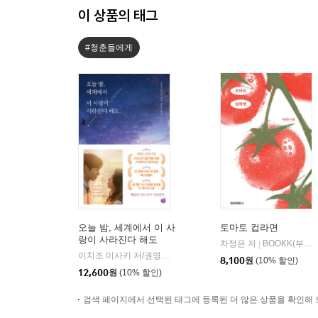
이 상품의 태그
#청춘들에게
오늘 밤, 세계에서 이 사
토마토 컵라면
랑이 사라진다 해도
차정은 저
BOOKK(부크크)
|
이치조 미사키 저/권영주 역
모모
|
8,100
원
(10% 할인)
12,600
원
(10% 할인)
검색 페이지에서 선택된 태그에 등록된 더 많은 상품을 확인해 