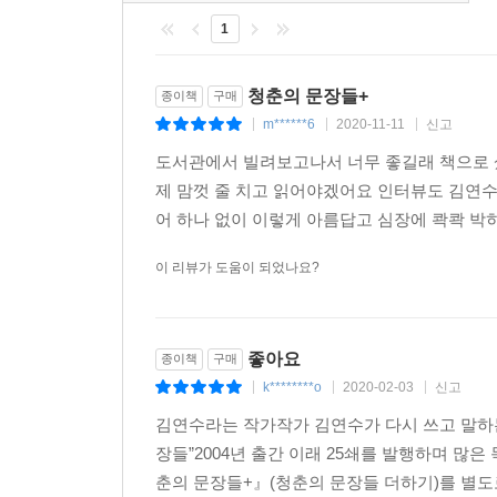
떠올려볼 것이다. “세월은 가고 오는 것”이라는 어
1
+』로 하여.
너무 잘 살아보려고 하지 마세요. 그런 건 시간이 
청춘의 문장들+
종이책
구매
살았으면 해요. 하고 싶은 거 다 하고, 보고 싶은 
m******6
2020-11-11
신고
|
|
|
혼자겠죠. 그런 밤이면 아마 시간이 너무 많아서 
도서관에서 빌려보고나서 너무 좋길래 책으로 샀어
하고요. 그럴 때 저는 저보다 먼저 살았던 사람들
제 맘껏 줄 치고 읽어야겠어요 인터뷰도 김연수
책에다 몇 번 밑줄을 긋다가 잠들고 나면, 또 새로
어 하나 없이 이렇게 아름답고 심장에 콱콱 박
문장들』은 그 새로운 날에 돌이켜보는, 지난밤의 밑
-「그때까지는 계속 소설을」197쪽
이 리뷰가 도움이 되었나요?
좋아요
종이책
구매
k********o
2020-02-03
신고
|
|
|
김연수라는 작가작가 김연수가 다시 쓰고 말하는 
장들”2004년 출간 이래 25쇄를 발행하며 많
춘의 문장들+』(청춘의 문장들 더하기)를 별도로