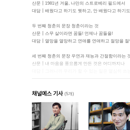
산문┃1981년 겨울, 나만의 스트로베리 필드에서
대담┃배웠다고 하기도 뭣하고, 안 배웠다고 하기도
두 번째 청춘의 문장 청춘이라는 것
산문┃스무 살이라면 꿈들! 언제나 꿈들을!
대담┃열망을 열망하고 연애를 연애하고 절망을 
세 번째 청춘의 문장 우연과 재능과 간절함이라는 
산문┃내 마음을 풍요롭게 만든 것은 어디까지나
대담┃그러니까 우리가 할 수 있는 일은 열심히 쓰는
네 번째 청춘의 문장 직업이라는 것
채널예스 기사
산문┃왼쪽부터 김연수 씨, 김연수 씨의 부인……
(5개)
대담┃소설가라는 건 외로운 것이 거의 운명이다, 
다섯 번째 청춘의 문장 소설이라는 것
산문┃동무여, 이제 나는 바로 보마