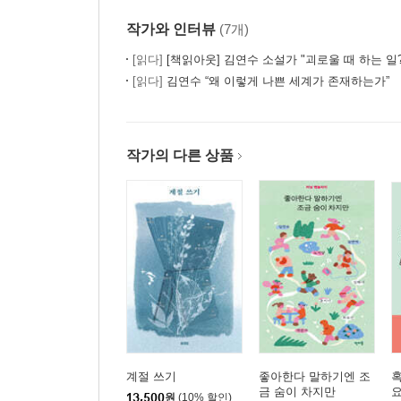
열 번째 청춘의 문장 다시 10년이라는 것
작가와 인터뷰
(7개)
산문┃꽃 지는 시절에 다시 그대를 만나기를
[읽다]
[책읽아웃] 김연수 소설가 "괴로울 때 하는 일? 시급하게 나무를 
대담┃그때까지는 계속 소설을
[읽다]
김연수 “왜 이렇게 나쁜 세계가 존재하는가”
발문┃여름의 속셈 김애란(소설가)
작가의 다른 상품
계절 쓰기
좋아한다 말하기엔 조
혹
금 숨이 차지만
요
13,500
원
(10% 할인)