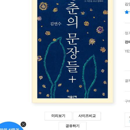
김
정
판
Y
결
구
미리보기
사이즈비교
공유하기