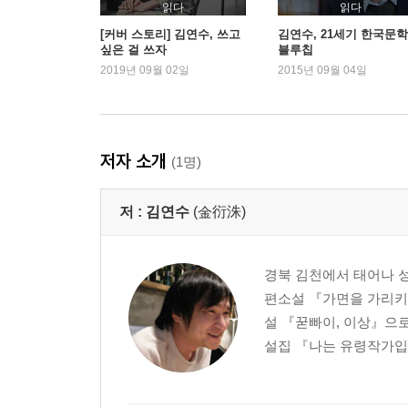
대담┃단언할 수 없는, 단언하지 못하는, 단언하지 
읽다
읽다
[커버 스토리] 김연수, 쓰고
김연수, 21세기 한국문
싶은 걸 쓰자
블루칩
여섯 번째 청춘의 문장 불안이라는 것
2019년 09월 02일
2015년 09월 04일
산문┃아무리 어두워도 개를 발로 차는 사람은 되지
대담┃소설의 불안, 소설의 실패
일곱 번째 청춘의 문장 점점 나아진다는 것
저자 소개
(1명)
산문┃바람이 분다, 봄날은 간다
대담┃당장 눈앞의 순간, 지금뿐이에요
저 :
김연수
(金衍洙)
여덟 번째 청춘의 문장 책을 읽는다는 것
산문┃비로소 형용할 길 없는 위안이 내려올 때까
경북 김천에서 태어나 성
대담┃읽을 만한 책, 계속 읽을 만한 책
편소설 『가면을 가리키
설 『꾿빠이, 이상』으로
아홉 번째 청춘의 문장 치유된다는 것
설집 『나는 유령작가입니
산문┃20억 광년의 고독으로 우리는 서로를
대담┃자신의 인생에 책을 결부시키는 독자들을 