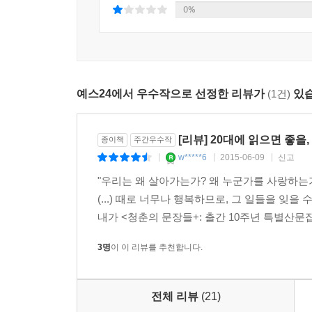
일단 갖고 싶어야 그런 책이 될 수 있으니까요.
0%
-「자신의 인생에 책을 결부시키는 독자들을 위해서」
또한 스무 살과 청춘에 대한 기억, 소설 쓰기의 기
정답게, 때론 진중하게 산문과 대담으로 풀어낸다
예스24에서 우수작으로 선정한 리뷰가
(1건)
있습
독자들에게 이 산문집은 추억과 함께 시간이 더해준
[리뷰] 20대에 읽으면 좋을
종이책
주간우수작
“여전히 우리에게는 떨어지는 꽃잎 앞에서 배워야 
w*****6
2015-06-09
신고
|
|
|
청춘의 문장들이 우리에게 가르쳐주는 것
"우리는 왜 살아가는가? 왜 누군가를 사랑하는
(...) 때로 너무나 행복하므로, 그 일들을 잊을
작가는 열 번째 청춘의 문장으로 ‘다시 10년이라는 
내가 <청춘의 문장들+: 출간 10주년 특별산문집
이렇게 세상을 보는 눈이 달라지는 걸 보면 신기
「곡강」이라는 시를 20년 전과 다르게 읽는다. 두보
3명
이 이 리뷰를 추천합니다.
더 바라보는 일”을 뜻한다는 것을 안다. 지는 꽃은 
“옛날 사람들의 문장이 우리 이야기가 되고, 나의 삶
것, 그런 것들을 배우려고 애쓰는 봄” 작가 김
전체 리뷰
(21)