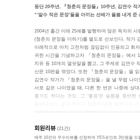
-112쪽에서
등단 20주년, 『청춘의 문장들』10주년, 김연수 
“‘말수 적은 문장’들을 아끼는 선배가 올봄 내게 준
그렇게 봄이 지나가고, 한 해가 가고, 우리의 청춘도
있는 건 행복했던 시절의 우리들뿐이라는 걸 이제는
2004년 출간 이래 25쇄를 발행하며 많은 독자의
-147~148쪽에서
(청춘의 문장들 더하기)를 별도로 선보인다. 작
이례적으로 마치 고전처럼 끊임없이 인용되고 회자되
하지만 저는 그런 집합적인 미래는 없다고 생각해요.
귀한 시간을 기념하고자 『청춘의 문장들』에서 10년,
책을 다 살 수 있는 사람이에요. (…) 지금 당장 
치유 등 10개의 열쇳말을 뽑고, 그 주제로 김연수
다 필요한 돈을 모으려고 애를 쓰겠어요?
산문 10편을 엮었다. 또한 『청춘의 문장들』을 
-152~153쪽에서
김연수 작가가 『청춘의 문장들』을 낼 무렵 나이인 
서로 같은 나이였을 때, 다른 한 번은 나중에 상대
마음만은 청춘, 이런 말도 있잖아요. 그래서 나이가
좋기도 하다는 것도. 그 ‘좋음’은 슬픔을 동반한
일 수는 없어요. 육체적인 건 차치하고서라도 마음
들여다보다, 결국 우리가 청춘에 대해 말한다는 건
각해요. 시간이 하도 많아서 남은 시간 같은 것은 
대해 이야기하는 것과 다름없다고”. 그리고 그게 “
어요.
올해 등단 20주년을 맞은 작가 김연수는 『청춘
-165~166쪽에서
회원리뷰
『청춘의 문장들』과 인생의 한 시절을 보낸 독자를 
(21건)
매주 10건의 우수리뷰를 선정하여 YES포인트 3만원을 드